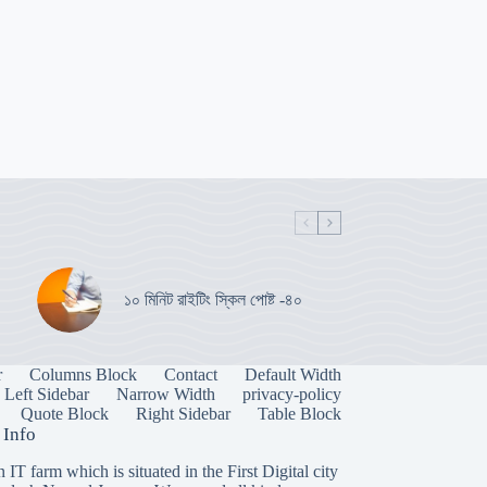
১০ মিনিট রাইটিং স্কিল পোষ্ট -৪০
r
Columns Block
Contact
Default Width
Left Sidebar
Narrow Width
privacy-policy
Quote Block
Right Sidebar
Table Block
 Info
n IT farm which is situated in the First Digital city