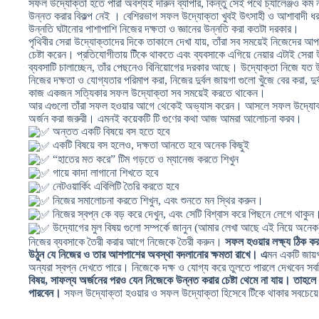
সফল উদ্যোক্তা হতে পারা অবশ্যই দারুন ব্যাপার, কিন্তু সেই পথে চ্যালেঞ্জও 
উন্নত করার বিকল্প নেই । বেশিরভাগ সফল উদ্যোক্তা খুবই উ‌ৎসাহী ও আশাবাদী ধরন
উন্নতি ঘটানোর পাশাপাশি নিজের দক্ষতা ও জ্ঞানের উন্নতি করা কতটা দরকার।
পৃথিবীর সেরা উদ্যোক্তাদের দিকে তাকালে দেখা যায়, তাঁরা সব সময়েই নিজেদের আপগ
চেষ্টা করেন। প্রতিযোগীতায় টিঁকে থাকতে এবং ব্যবসাকে এগিয়ে নেয়ার এটাই সেরা 
ব্যবসাটি চালাচ্ছেন, তাঁর পেছনেও বিনিয়োগের দরকার আছে। উদ্যোক্তা নিজে যত 
নিজের দক্ষতা ও যোগ্যতার পরিমাপ করা, নিজের দুর্বল জায়গা গুলো খুঁজে বের করা, দু
কাজ একজন সত্যিকার সফল উদ্যোক্তা সব সময়েই করতে থাকেন।
আর এগুলো তাঁরা সফল হওয়ার আগে থেকেই অভ্যাস করেন। আসলে সফল উদ্যোক্তা
অর্জন করা জরুরী। এমনই কয়েকটি টি গুণের কথা আজ আমরা আলোচনা করব।
অন্তত একটি বিষয়ে বস হতে হবে
একটি বিষয়ে বস হলেও, দক্ষতা আনতে হবে অনেক কিছুই
“হাতের মত করে” টিম গড়তে ও ম্যানেজ করতে শিখুন
গায়ে কাদা লাগানো শিখতে হবে
নেটওয়ার্কিং এবিলিটি তৈরি করতে হবে
নিজের সমালোচনা করতে শিখুন, এবং শুনতে মন স্থির করুন।
নিজের স্বপ্ন কে বড় করে দেখুন, এবং সেটি বিশ্বাস করে পিছনে লেগে থাকুন
উদ্যোগের মুল বিষয় গুলো সম্পর্কে জানুন (আমার লেখা আছে এই নিয়ে অনেক
নিজের ব্যবসাকে তৈরী করার আগে নিজেকে তৈরী করুন।
সফল হওয়ার লক্ষ্য ঠিক ক
উঠুন যে নিজের ও তার আশপাশের অবস্থা বদলানোর ক্ষমতা রাখে। এ
মন একটি জায়গ
অন্যরা স্বপ্ন দেখতে পারে। নিজেকে দক্ষ ও যোগ্য করে তুলতে পারলে দেখবেন 
বিষয়, সাফল্য অর্জনের পরও যেন নিজেকে উন্নত করার চেষ্টা থেমে না যায়। তাহলে
পারবেন।
সফল উদ্যোক্তা হওয়ার ও সফল উদ্যোক্তা হিসেবে টিঁকে থাকার সবচে