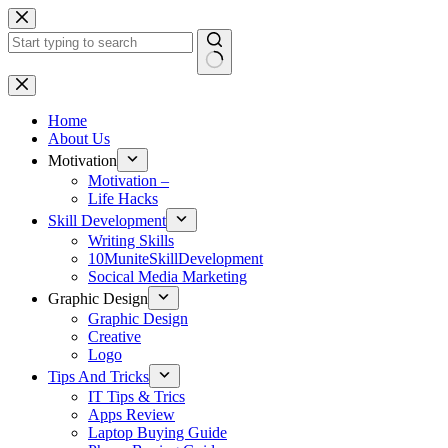
Skip
to
content
No
results
Home
About Us
Motivation
Motivation –
Life Hacks
Skill Development
Writing Skills
10MuniteSkillDevelopment
Socical Media Marketing
Graphic Design
Graphic Design
Creative
Logo
Tips And Tricks
IT Tips & Trics
Apps Review
Laptop Buying Guide