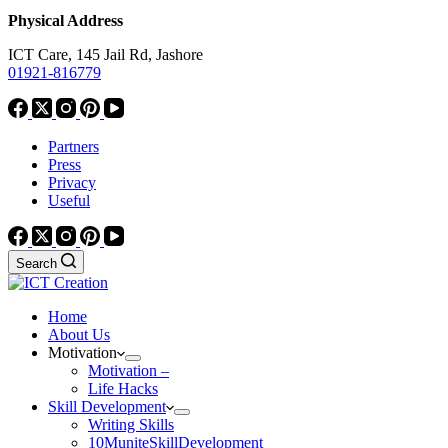
Physical Address
ICT Care, 145 Jail Rd, Jashore
01921-816779
Partners
Press
Privacy
Useful
Search
Home
About Us
Motivation
Motivation –
Life Hacks
Skill Development
Writing Skills
10MuniteSkillDevelopment