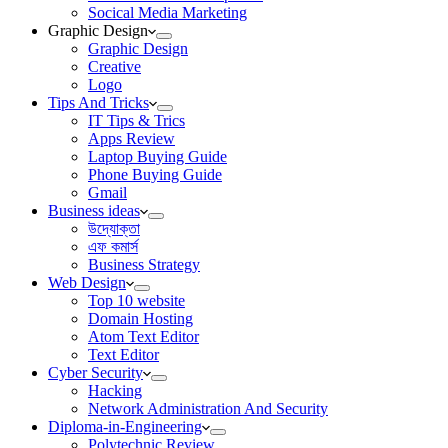
Socical Media Marketing
Graphic Design
Graphic Design
Creative
Logo
Tips And Tricks
IT Tips & Trics
Apps Review
Laptop Buying Guide
Phone Buying Guide
Gmail
Business ideas
উদ্যোক্তা
এফ কমার্স
Business Strategy
Web Design
Top 10 website
Domain Hosting
Atom Text Editor
Text Editor
Cyber Security
Hacking
Network Administration And Security
Diploma-in-Engineering
Polytechnic Review