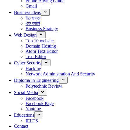
Phone Buying Guide
Gmail
Business ideas
উদ্যোক্তা
এফ কমার্স
Business Strategy
Web Design
Top 10 website
Domain Hosting
Atom Text Editor
Text Editor
Cyber Security
Hacking
Network Administration And Security
Diploma-in-Engineering
Polytechnic Review
Social Media
Facebook
Facebook Page
Youtube
Educations
IELTS
Contact