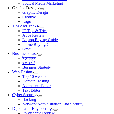
Socical Media Marketing
Graphic Design
Graphic Design
Creative
Logo
Tips And Tricks
IT Tips & Trics
Apps Review
Laptop Buying Guide
Phone Buying Guide
Gmail
Business ideas
উদ্যোক্তা
এফ কমার্স
Business Strategy
Web Design
Top 10 website
Domain Hosting
Atom Text Editor
Text Editor
Cyber Security
Hacking
Network Administration And Security
Diploma-in-Engineering
Polytechnic Review