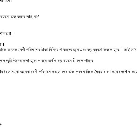
য়ী হবে।
্যবসা শুরু করবে তাই না?
াভ থাকলো।
বো।
ে তোমাকে অনেক বেশী পরিমাণের টাকা বিনিয়োগ করতে হবে এবং বড় ব্যবসা করতে হবে। আই না?
হলে তুমি উদ্যোক্তা হতে পারবে অর্থাৎ বড় ব্যবসায়ী হতে পারবে।
ে কারণ তোমাকে অনেক বেশী পরিশ্রম করতে হবে এবং প্রথম দিকে ধৈর্য্য ধারণ করে লেগে থাক
*