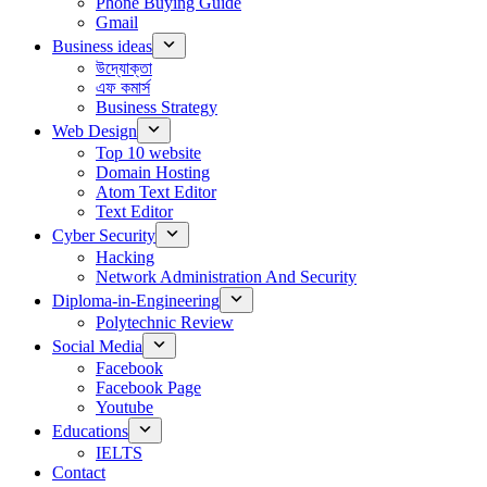
Phone Buying Guide
Gmail
Business ideas
উদ্যোক্তা
এফ কমার্স
Business Strategy
Web Design
Top 10 website
Domain Hosting
Atom Text Editor
Text Editor
Cyber Security
Hacking
Network Administration And Security
Diploma-in-Engineering
Polytechnic Review
Social Media
Facebook
Facebook Page
Youtube
Educations
IELTS
Contact