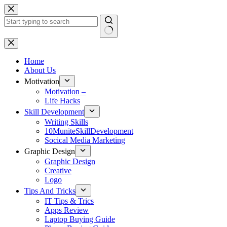
Skip
to
content
No
results
Home
About Us
Motivation
Motivation –
Life Hacks
Skill Development
Writing Skills
10MuniteSkillDevelopment
Socical Media Marketing
Graphic Design
Graphic Design
Creative
Logo
Tips And Tricks
IT Tips & Trics
Apps Review
Laptop Buying Guide