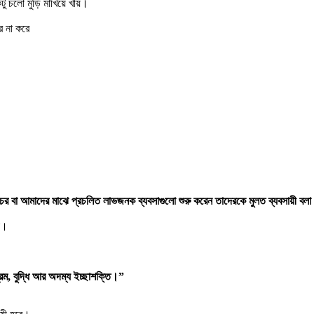
টু চলো মুড়ি মাখিয়ে খায়।
র না করে
সচরাচর বা আমাদের মাঝে প্রচলিত লাভজনক ব্যবসাগুলো শুরু করেন তাদেরকে মুলত ব্যবসায়ী বলা
ে।
্রম, বুদ্ধি আর অদম্য ইচ্ছাশক্তি।”