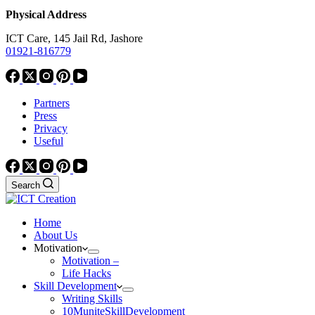
Physical Address
ICT Care, 145 Jail Rd, Jashore
01921-816779
Partners
Press
Privacy
Useful
Search
Home
About Us
Motivation
Motivation –
Life Hacks
Skill Development
Writing Skills
10MuniteSkillDevelopment