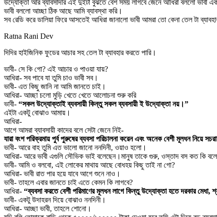
উদ্যোক্তা আর ব্যাবসাদার এই দুইটা বুঝতে বেশ সময় লাগবে জেনে আধিরা বললো ভাবী এক
ভাবী বললো আচ্ছা ঠিক আছে আমি ব্যাবস্থা করি।
সব রেডি করে ডালিয়া ফিরে আসতেই আধিরা জানালো ভাবী আমরা তো কেনা তেল টা ব্যাবহা
Ratna Rani Dev
দিদির হাইজিনিক ফুডের আচার সহ তেল টা ব্যাবহার করতে পারি।
ভাবী- সে কি গো? এই আচার ও পাওয়া যায়?
আধিরা- সব পাবে যা তুমি চাও ভাবী সব।
ভাবী- এত কিছু জানি না আমি জানতে চাই।
আধিরা- আচ্ছা চলো মুড়ি খেতে খেতে আলোচনা শুরু করি
ভাবী-
“সকল উদ্যোক্তাই ব্যবসায়ী কিন্তু সকল ব্যবসায়ী ই উদ্যোক্তা নয়।”
এইটা একটু বোঝাও আমায়।
আধিরা-
আগে আমরা ব্যাবসায়ী কাদের বলে সেটা জেনে নিই-
যারা বংশ পরিক্রমায় পুর্ব পুরুষের ব্যবসা পরিচালনা করেন এবং অনেক বেশী মূলধন নিয়ে 
ভাবী- আরে বাহ তুমি এত ভালো জানো ননদিনী, ওয়াও হলো।
আধিরা- আরে ভাবী এগুলি সৌভিক ভাই বলেছেন।মানুষ তাকে গুরু, ওস্তাদ বস কত কি বল
ভাবী- আমি ও বলবো, এই লোকের মাথায় আছে বোধহয় কিছু তাই না গো?
আধিরা- ভাবী রাত পার হয়ে যাবে আগে শুনে নাও।
ভাবী- তাহলে এবার জানতে চাই এতে কেমন কি লাগবে?
আধিরা-
“ব্যবসা করতে বেশী পরিমাণের মূলধন লাগে কিন্তু উদ্যোক্তা হতে দরকার মেধা, শ
ভাবী- একটু উদাহরন দিয়ে বোঝাও ননদিনী।
আধিরা- আচ্ছা ভাবী, তাহলে শোনো।