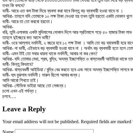
যদি বলি তোমাকে বাড়ি থেকে ৫০০০০/১০০০০০ টাকা দেওয়া হবে তুমি এটা দিয়ে বড় ব্যবসা
তখন কি বলবে?
ভাবী- আরে এত কম টাকা দিয়ে ব্যবসা করা যাবে কিন্তু বড় ব্যবসায়ী হওয়া যাবে না ।
আধিরা- তাহলে যদি তোমাকে ১০ লক্ষ টাকা দেওয়া হয় তখন তুমি হয়তো একটা দোকান খুলে ব
ভাবী- আরে তা তো করবো হয়তো।
আধিরা-
ধরি, তুমি এলাকায় একটা মুদিমালের দোকান দিলে আর প্রতিমাসে গড়ে ৫০ হাজার টাকা ল
তাহলে দুইবছরে কত আসে ভাবী?
ভাবী- ওরে আল্লাহ ননদিনী, ২ বছরে হবে ১২ লক্ষ টাকা । আমি তো বড় ব্যাবসায়ী হয়ে যা
আধিরা- না ভাবী, এইভাবে বড় ব্যবসায়ী হওয়া যাবে না । অর্থাৎ বড় ব্যবসায়ী হতে হল
ভাবী- এমন টাই তো সবার ধারনা থাকে ননদিনী, আবার না কর কেন?
আধিরা- যদি তোমার মেধা, শ্রম, বুদ্ধি, অদম্য ইচ্ছাশক্তি ও বাস্তবধর্মী আইডিয়া থাকে তা
ভাবী- কিন্তু কিভাবে?
আধিরা- বাস্তবধর্মী আইডিয়া / বুদ্ধি বের করতে হবে এবং সাথে অদম্য ইচ্ছাশক্তি লাগব
ভাবী- হুম বুঝলাম ননদিনী। দারুন ছিলো আমার জন্য।
আমি আরো শিখতে চাই।
আধিরা- সৌভিক ভাইয়া আছে তো সেজন্য।
চলো এখন এই পর্যন্ত।
চলবে….
Leave a Reply
Your email address will not be published.
Required fields are marked
Name