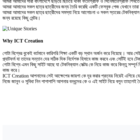
আমরা আমাদের সারা বাংলাদেশে ছড়িয়ে ছিটিয়ে থাকা ফটোগ্রাফি ও সিনেমাটোগ্রাফি শিখতে 
আমরা আমাদের সকল ছাত্র ছাত্রীদের জন্য তৈরি করেছি একটি ফেসবুক পেজ যেখানে তারা তাদে
আমরা আমাদের সকল ছাত্র ছাত্রীদের সমস্যা নিয়ে আলোচনা ও সকল স্তরের টেকনিক্যাল ছা
জন্য রয়েছে কিছু মেন্টর।
Why ICT Creation
গোটা বিশ্বের বুকেই বর্তমানে কারিগরি শিক্ষা একটি বড় স্থান অর্জন করে নিয়েছে। আ
প্ল্যাটফর্ম যা তাদের সন্তান দের সঠিক দিক নির্দেশক হিসাবে কাজ করবে এবং সেটিই হবে 
গোটা বিশ্বে এমন কিছু সাইট আছে যা টেকনিক্যাল সেক্টর কে নিয়ে কাজ করে কিন্তু সম্পূর্
কাজ করে।
ICT Creation আপনাদের সেই আক্ষেপের জায়গা কে দূর করার প্রত্যয় নিয়েই এগিয়ে 
নিজে জানুন ও সুবিধা নিন পাশাপাশি আপনার বন্ধুদের কে ও এই সাইট নিয়ে বলুন তাহলেই তৈর