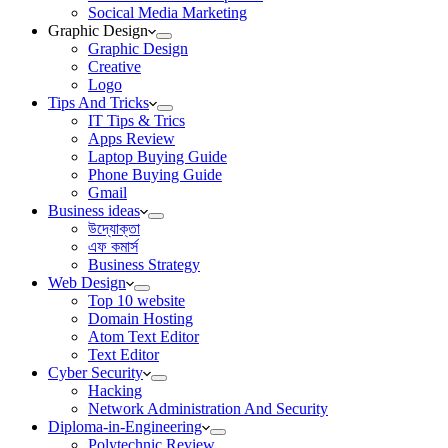
Socical Media Marketing
Graphic Design
Graphic Design
Creative
Logo
Tips And Tricks
IT Tips & Trics
Apps Review
Laptop Buying Guide
Phone Buying Guide
Gmail
Business ideas
উদ্যোক্তা
এফ কমার্স
Business Strategy
Web Design
Top 10 website
Domain Hosting
Atom Text Editor
Text Editor
Cyber Security
Hacking
Network Administration And Security
Diploma-in-Engineering
Polytechnic Review