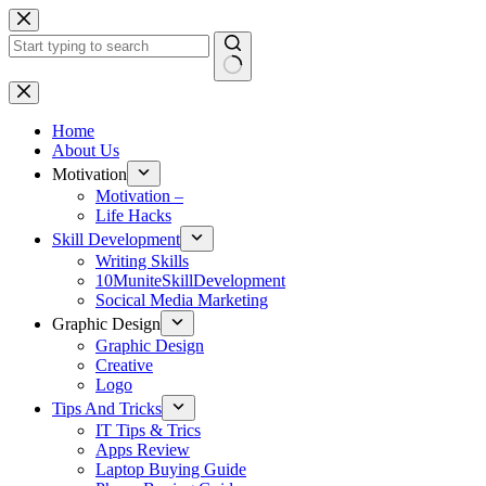
Skip
to
content
No
results
Home
About Us
Motivation
Motivation –
Life Hacks
Skill Development
Writing Skills
10MuniteSkillDevelopment
Socical Media Marketing
Graphic Design
Graphic Design
Creative
Logo
Tips And Tricks
IT Tips & Trics
Apps Review
Laptop Buying Guide