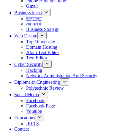
Phone Buying Guide
Gmail
Business ideas
উদ্যোক্তা
এফ কমার্স
Business Strategy
Web Design
Top 10 website
Domain Hosting
Atom Text Editor
Text Editor
Cyber Security
Hacking
Network Administration And Security
Diploma-in-Engineering
Polytechnic Review
Social Media
Facebook
Facebook Page
Youtube
Educations
IELTS
Contact