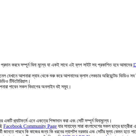
রদান করবে সম্পূর্ন বিনা মূল্যে যা একই সাথে এই ব্লগ সাইট সহ প্রকাশিত হবে আমাদের
D
্যানেল যেখানে আপনারা ল্যাব থেকে শুরু করে আপনাদের ক্লাস লেকচার অরিয়েন্টেড ভিডিও স
 ভিডিও টিউটোরিয়াল।
 আপনারা পাবেন সকল বিভাগের অনলাইন বই সমুহ।
কটি প্ল্যাটফর্মে এনে একত্রে শিক্ষাদান করা এবং সেটি সম্পূর্ন বিনামুল্যে।
েছি
Facebook Community Page
যার সাহায্যে সারা বাংলাদেশের সকল ছাত্র ছাত্রীরা 
থী জানতে পারবে কি কাজের জন্য কি ধরনের ল্যাপটপ দরকার এবং সেটির মূল্য কেমন হতে পা