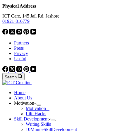
Physical Address
ICT Care, 145 Jail Rd, Jashore
01921-816779
Partners
Press
Privacy
Useful
Search
Home
About Us
Motivation
Motivation –
Life Hacks
Skill Development
Writing Skills
10MuniteSkillDevelopment