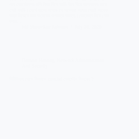
পরে ডোমেইনসব গুলি বিষয় নিয়ে আমি ধিরে ধিরে আপনাদের কাছে
পোষ্ট করছি।দেখে ভালো লাগছে যে আপনারা আমার পোষ্টে অনেক
সাড়া দিচ্ছেন আর অনেকের উপকারে আসছে।ডোমেইন নিয়ে পোষ্ট
করার…
Md Shouvikur Rahman
July 28, 2020
Domain Hosting
,
Network Administration
And Security
বিটিসিএল থেকে কিভাবে .com.bd ডোমেইন কিনবেন ?