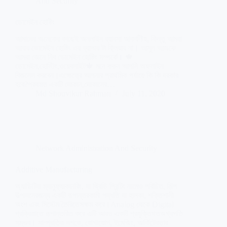
And Security
ডোমেইন হোষ্টিং
আমাদের অনেকের কাছেই অনলাইন ব্যাবসা আকর্ষণীয়, কিন্তু আমরা
আবার ডোমেইন হোষ্টিং এর ব্যাপার টা ক্লিয়ার না। আসুন আজকে
আমরা জেনে নিব ডোমেইন হোষ্টিং সম্পর্কে। 🍁
ডোমেইন,হোস্টিং,ওয়েবসাইট🍁 মনে করুন আপনি অফলাইন
বিজনেস করবেন।এক্ষেত্রে আপনার প্রাথমিক পর্যায়ে কি কি দরকার
হবে?প্রথমত একটি দোকান,দোকানের…
Md Shouvikur Rahman
July 11, 2020
Network Administration And Security
Additive Manufacturing
অ্যাডিটিভ ম্যানুফ্যাকচারিং, যা থ্রিডি প্রিন্টিং নামেও পরিচিত, শিল্প
উত্পাদনেরজন্য একটি রূপান্তরকামী পদ্ধতি যা হালকা, শক্তিশালী
অংশ এবং সিস্টেম তৈরিতেসক্ষম করে।Analog থেকে Digital
প্রক্রিয়াতে রূপান্তরিত করে এটি আরও একটি প্রযুক্তিগতঅগ্রগতি
সম্ভব। সাম্প্রতিক দশকে, যোগাযোগ, ইমেজিং, আর্কিটেকচার