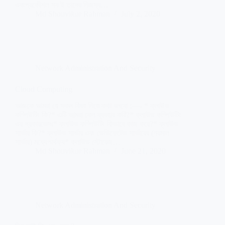
এবংপ্রকৌশল সব ই তাদের নিজস্ব…
Md Shouvikur Rahman
July 2, 2020
Network Administration And Security
Cloud Computing
আজকে আমরা যে সকল বিষয় নিয়ে কথা বলবো :—- * ক্লাউড
কম্পিউটিং কি?* এটি আমরা কেন ব্যবহার করি?* ক্লাউড কম্পিউটিং
এর প্রকারভেদঃ* ক্লাউড কম্পিউটিং কিভাবে কাজ করে?* ক্লাউড
সার্ভার কি?* ক্লাউড সার্ভার এবং ডেডিকেটেড সার্ভারের (নরমাল
সার্ভার) মধ্যেপার্থক্য* ক্লাউড স্টোরেজ…
Md Shouvikur Rahman
June 21, 2020
Network Administration And Security