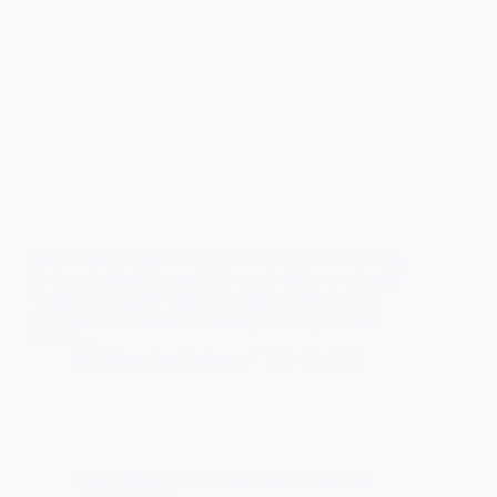
বিটিসিএল থেকে ডোমেইন কিনতে কত টাকা লাগবে, কত সময় লাগবে,
কিভাবে ডোমেইন সার্চ করবেন, কি কি ডকুমেন্ট লাগবে; সকল প্রশ্নের
উত্তর পেয়ে যাবেন।✅ প্রথম ধাপঃ আপনার কাঙ্খিত ডোমেইন
এভেইলেবল আছে কিনা সেটা জানার জন্য এই লিঙ্কে যেয়ে সার্চ
করুন ✅…
Md Shouvikur Rahman
July 12, 2020
Domain Hosting
,
Network Administration