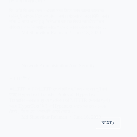
বিগ ডাটা কি এবং কেন ?
বিগ ডাটা কি এবং কেন ? একটা সময় ছিলো যখন আমরা আমাদের
সবকিছুই কাগজে লিখে রাখতাম। কখন খেতেযাবো, কবে মিটিং, কখন
শপিং এ যাবো এসব টু ডু লিস্টগুলো কাগজে কিংবা ডায়েরীতেলিখে
রাখতাম। এমনকি স্যারের কাছে পড়ার লেকচার থেকে শুরু করে…
Md Shouvikur Rahman
June 18, 2020
Network Administration And Security
HTTP কি ?
➤HTTP কি ? ☞HTTP হল একটি প্রটোকল এবং এর পুর্ণ রুপ
হচ্ছে HyperText Transfer Protocol. HyperText
Transfer করবার জন্য যে প্রটোকল তা-ই HTTP. ➤এবার প্রশ্ন
আসে HyperText কি ? ☞Hypertext বলতে আসলে ওয়েবের
টেক্সট , লিংক এবং পাশাপাশি ওয়েব বেজড…
Md Shouvikur Rahman
June 16, 2020
NEXT