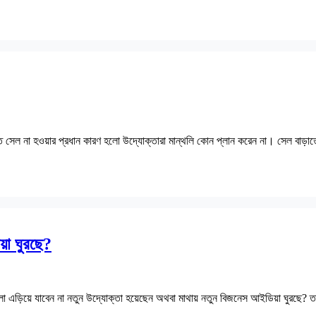
্ধারিত সেল না হওয়ার প্রধান কারণ হলো উদ্যোক্তারা মান্থলি কোন প্লান করেন না। সেল বাড়
য়া ঘুরছে?
ো এড়িয়ে যাবেন না নতুন উদ্যোক্তা হয়েছেন অথবা মাথায় নতুন বিজনেস আইডিয়া ঘুরছে? ত