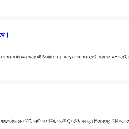
োঝে।
যবসা শুরু করার সময় অনেকেই উৎসাহ দেয়। কিন্তু সমস্যা শুরু হলে? সিদ্ধান্ত আপনাক
ণ্যের কোয়ালিটি, কাস্টমার সার্ভিস, মার্কেট স্ট্র্যাটেজি সব ভুলে গিয়ে ব্যস্ত ভিডিওতে ম