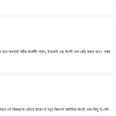
াতে হলে অবশ্যই সঠিক মার্কেটিং প্লান, ইনভেস্ট এবং টার্গেট সেল রেডি করতে হবে। সবার
াহলে এই বিষয়গুলো এড়িয়ে যাবেন না নতুন বিজনেস আইডিয়া মানেই এমন কিছু না,যেটা