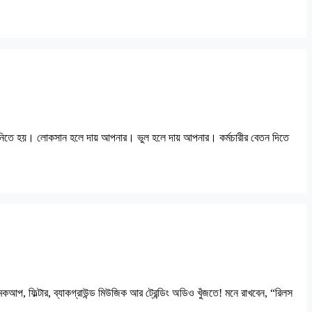
েই নিতে হয়। লোকসান হলে দায় আপনার। ভুল হলে দায় আপনার। কর্মচারীর বেতন দিতে
েকআপ, ফিল্টার, ব্যাকগ্রাউন্ড মিউজিক আর ট্রেন্ডিং অডিও খুঁজতে! মনে রাখবেন, “রিলস