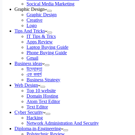
Socical Media Marketing
Graphic Design
Graphic Design
Creative
Logo
Tips And Tricks
IT Tips & Trics
Apps Review
Laptop Buying Guide
Phone Buying Guide
Gmail
Business ideas
উদ্যোক্তা
এফ কমার্স
Business Strategy
Web Design
Top 10 website
Domain Hosting
Atom Text Editor
Text Editor
Cyber Security
Hacking
Network Administration And Security
Diploma-in-Engineering
Polytechnic Review