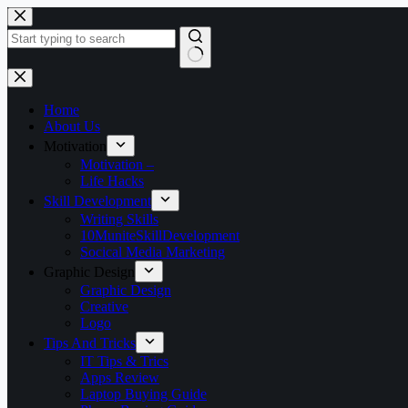
Skip
to
content
No
results
Home
About Us
Motivation
Motivation –
Life Hacks
Skill Development
Writing Skills
10MuniteSkillDevelopment
Socical Media Marketing
Graphic Design
Graphic Design
Creative
Logo
Tips And Tricks
IT Tips & Trics
Apps Review
Laptop Buying Guide