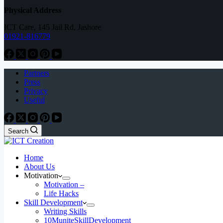
Physical Address
ICT Care, 145 Jail Rd, Jashore
01921-816779
Partners
Press
Privacy
Useful
Search
Home
About Us
Motivation
Motivation –
Life Hacks
Skill Development
Writing Skills
10MuniteSkillDevelopment