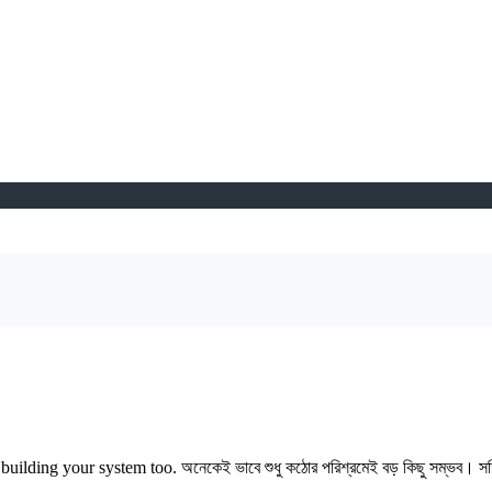
ding your system too. অনেকেই ভাবে শুধু কঠোর পরিশ্রমেই বড় কিছু সম্ভব। সত্যি