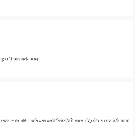
নুষের বিশ্বাস অর্জন করুন।
তত তেমন গ্রোথ নাই। আমি এমন একটা সিষ্টেম তৈরী করতে চাই,যেটার মাধ্যমে আমি আরো