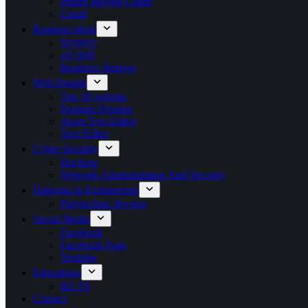
Phone Buying Guide
Gmail
Business ideas
উদ্যোক্তা
এফ কমার্স
Business Strategy
Web Design
Top 10 website
Domain Hosting
Atom Text Editor
Text Editor
Cyber Security
Hacking
Network Administration And Security
Diploma-in-Engineering
Polytechnic Review
Social Media
Facebook
Facebook Page
Youtube
Educations
IELTS
Contact