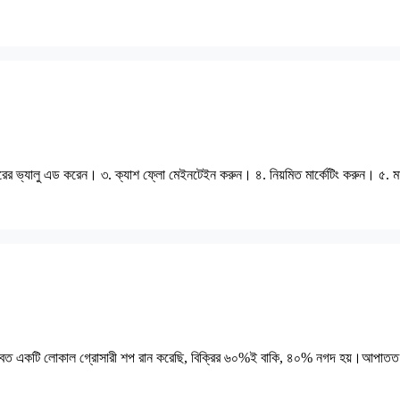
ারের ভ্যালু এড করেন। ৩. ক্যাশ ফ্লো মেইনটেইন করুন। ৪. নিয়মিত মার্কেটিং করুন। ৫. মা
১ বছর যাবত একটি লোকাল গ্রোসারী শপ রান করেছি, বিক্রির ৬০%ই বাকি, ৪০% নগদ হয়।আপা