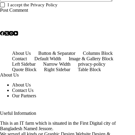
I accept the
Privacy Policy
Post Comment
About Us
Button & Separator
Columns Block
Contact
Default Width
Image & Gallery Block
Left Sidebar
Narrow Width
privacy-policy
Quote Block
Right Sidebar
Table Block
About Us
About Us
Contact Us
Our Partners
Useful Information
This is an IT farm which is situated in the First Digital city of
Bangladesh Named Jessore.
We served all kinds og Graphic Design,Website Design &