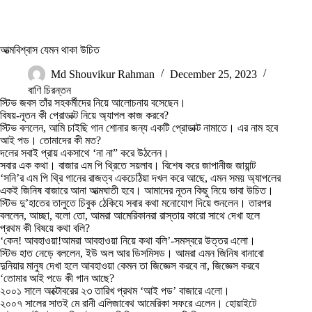
আত্মবিশ্বাস যেমন থাকা উচিত
Md Shouvikur Rahman
December 25, 2023
বাণি চিরন্তন
স্টিভ জবস তাঁর সহকর্মীদের নিয়ে আলোচনায় বসেছেন।
বিষয়-নূতন কী প্রোডাক্ট নিয়ে অ্যাপল কাজ করবে?
স্টিভ বললেন, আমি চাইছি গান শোনার জন্য একটি প্রোডাক্ট নামাতে। এর নাম হবে
আই পড। তোমাদের কী মত?
দলের সবাই প্রায় একসাথে ‘না না” করে উঠলেন।
সবার এক কথা। বাজার এম পি থ্রিতে সয়লাব। বিশেষ করে জাপানীজ জায়ান্ট
‘সনি’র এম পি থ্রি গানের রাজত্ব একচেঠিয়া দখল করে আছে, এমন সময় অ্যাপলের
একই জিনিষ বাজারে আনা আত্মঘাতী হবে। আমাদের নূতন কিছু নিয়ে ভাবা উচিত।
স্টিভ দু’হাতের তালুতে চিবুক ঠেকিয়ে সবার কথা মনোযোগ দিয়ে শুনলেন। তারপর
বললেন, আচ্ছা, বলো তো, আমরা আমেরিকানরা রাস্তায় কারো সাথে দেখা হলে
প্রথম কী বিষয়ে কথা বলি?
‘কেন! আবহাওয়া!আমরা আবহাওয়া নিয়ে কথা বলি’-সমস্বরে উত্তর এলো।
স্টিভ হাত নেড়ে বললেন, ইউ অল আর ডিসমিসড। আমরা এমন জিনিষ বানাবো
দুনিয়ার মানুষ দেখা হলে আবহাওয়া কেমন তা জিজ্ঞেস করবে না, জিজ্ঞেস করবে
‘তোমার আই পডে কী গান আছে?
২০০১ সালে অক্টোবরের ২৩ তারিখ প্রথম ‘আই পড’ বাজারে এলো।
২০০৭ সালের সাতই মে রানী এলিজাবেথ আমেরিকা সফরে এলেন। হোয়াইটে