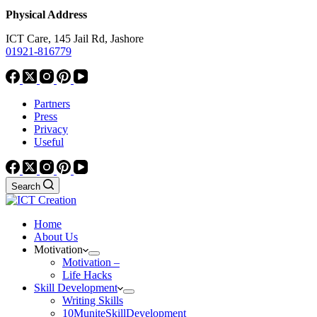
Physical Address
ICT Care, 145 Jail Rd, Jashore
01921-816779
Partners
Press
Privacy
Useful
Search
Home
About Us
Motivation
Motivation –
Life Hacks
Skill Development
Writing Skills
10MuniteSkillDevelopment