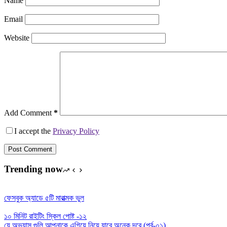
Name
Email
Website
Add Comment
*
I accept the
Privacy Policy
Post Comment
Trending now
ফেসবুক অ্যাডে ৫টি মারাত্মক ভুল
১০ মিনিট রাইটিং স্কিল পোষ্ট -১২
যে অভ্যাস গুলি আপনাকে এগিয়ে নিয়ে যাবে অনেক দূরে (পর্ব-০১)