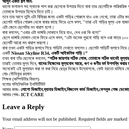
আসুন একটা গল্প শুনি-
ভালো ফলাফল সহ স্নাতক পাশ করা ছেলেকে উপহার দিতে বাবা তার ছেলেটিকে পারিবারিক গ
তোমাকে উপহার হিসেবে দিতে চাই।
তবে তার আগে তুমি এটা বিক্রির জন্য একটা গাড়ির শোরুমে যাও এবং দেখো, তারা এটার 
ছেলেটা গাড়ির শোরুম থেকে বাবার কাছে ফিরে এসে বলল, ′′তারা এই গাড়ির মূল্য এক হাজ
এটা জেনে ছেলেটার নন খারাপ হলো।
বাবা বললেন, “এবার এটা ভাঙ্গরি দোকানে নিয়ে যাও, দেখ ওরা কি বলে!”
ছেলে ভাঙ্গরি দোকান থেকে ফিরে এসে বলল, “এটা অনেক পুরনো গাড়ি বলে ওরা মাত্র ১০০
ছেলেটি আরো মন খারাপ করলো।
বাবা তখন একটা গাড়ির ক্লাবে গিয়ে গাড়িটা দেখাতে বললেন। ছেলেটা গাড়িটি ক্লাবে ন
একটি
Nissan Skyline R34, একটি আইকনিক গাড়ি।”
তখন বাবা তাঁর ছেলেকে বললেন,
“সঠিক জায়গার সঠিক লোক, তোমাকে সঠিক ভাবেই মূল্যায়
তারাই তোমার মূল্য দিবে,
যাদের নিজেদের মূল্যবোধ আছে, গুণ ও গুণীর মর্ম উপলব্ধি কর
অনেকেই এই মুল্যায়ন করা না করা নিয়ে ছেড়্র দিচ্ছেন উদ্যোগকে, কেউ হয়তো থামিয়
মোঃ সৌভিকুর রহমান
শিক্ষক (কম্পিউটার বিভাগ)
যশোর পলিটেকনিক ইনস্টিটিউট
আমার কাজ-
লোগো ডিজাইন,ব্যানার ডিজাইন,বিজনেস কার্ড ডিজাইন,ফেসবুক পেজ ডেকোরেশন
আমার পেজ-
ICT CARE
Leave a Reply
Your email address will not be published.
Required fields are marked