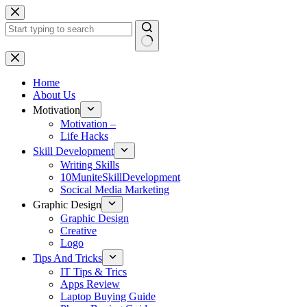
Skip
to
content
No
results
Home
About Us
Motivation
Motivation –
Life Hacks
Skill Development
Writing Skills
10MuniteSkillDevelopment
Socical Media Marketing
Graphic Design
Graphic Design
Creative
Logo
Tips And Tricks
IT Tips & Trics
Apps Review
Laptop Buying Guide