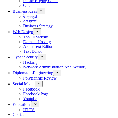
Phone Buying Guide
Gmail
Business ideas
উদ্যোক্তা
এফ কমার্স
Business Strategy
Web Design
Top 10 website
Domain Hosting
Atom Text Editor
Text Editor
Cyber Security
Hacking
Network Administration And Security
Diploma-in-Engineering
Polytechnic Review
Social Media
Facebook
Facebook Page
Youtube
Educations
IELTS
Contact