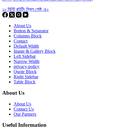
১০ মিনিট রাইটিং স্কিল পোষ্ট -৪০
About Us
Button & Separator
Columns Block
Contact
Default Width
Image & Gallery Block
Left Sidebar
Narrow Width
privacy-policy
Quote Block
Right Sidebar
Table Block
About Us
About Us
Contact Us
Our Partners
Useful Information