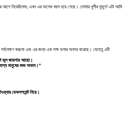
ছর আগে নিয়েছিলাম, এখন এর অনেক বয়স হয়ে গেছে। তোমার খুশীর মুহূর্তে এটা আমি
িটি পর্যবেক্ষণ করলো এবং এর জন্য এক লক্ষ ডলার অফার করেছে। যেহেতু এটি
মি ভুল জায়গায় আছো।
যোগ্য মানুষের বড্ড অভাব।”
টওয়্যার ডেভলপমেন্ট নিয়ে।