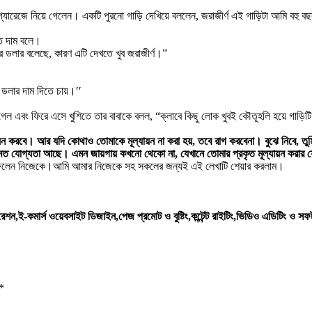
্যারেজে নিয়ে গেলেন। একটি পুরনো গাড়ি দেখিয়ে বললেন, জরাজীর্ণ এই গাড়িটা আমি বহু ব
কত দাম বলে।
ার ডলার বলেছে, কারণ এটি দেখতে খুব জরাজীর্ণ।”
 ডলার দাম দিতে চায়।′′
িয়ে গেল এবং ফিরে এসে খুশিতে তার বাবাকে বলল, “ক্লাবে কিছু লোক খুবই কৌতূহলি হয়ে গাড়
ন করবে। আর যদি কোথাও তোমাকে মূল্যায়ন না করা হয়, তবে রাগ করবেনা। বুঝে নিবে, তু
ার মত যোগ্যতা আছে। এমন জায়গায় কখনো থেকো না, যেখানে তোমার প্রকৃত মূল্যায়ন করার 
ে ফেলেন নিজেকে।আমি আমার নিজেকে সহ সকলের জন্যই এই লেখাটি শেয়ার করলাম।
,ই-কমার্স ওয়েবসাইট ডিজাইন,পেজ প্রমোট ও বুষ্টিং,কন্টেন্ট রাইটিং,ভিডিও এডিটিং ও সফ
*