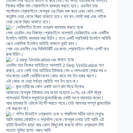
এডমিন দের আইডি বাতিল না করে দেয় সেই জন্য এডমিনদের অবশ্যই
নিজের সঠিক নাম প্রোফাইলে ব্যবহার করতে হবে। এডমিন তার
পার্সোনাল প্রোফাইলে ফেসবুক এর নিয়ম ভঙ্গ করে এমন কোন পোস্ট,
কমেন্টস দেয়া থেকে বিরত থাকতে হবে। ঘন ঘন পোস্ট করা এবং লাইক
দেয়া থেকে বিরত থাকতে হবে।
ভেরিফাইড ইমেল এড্রেস ব্যাবহার করতে হবেঃ
পেজ এডমিন দের নিজস্ব প্রোফাইলে অবশ্যই ভেরিফাইড এবং একটিভ
ইমেইল আইডি ব্যবহার করা উচিৎ। তবে একটি প্রাইমারি ইমেইল আইডি
রেখে একাধিক ইমেইল আইডি থাকলে খুবই ভাল।
পেজ এর এডমিন দের সিকিউরিটি এর জন্য প্রোফাইলে লগিন এলার্ট অন
রাখা উচিৎ।
2-step Verification on রাখতে হবেঃ
এডমিন তার নিজের আইডিতে অবশ্যই 2 Step Verification অন
রাখবে, এতে কেউ তার আইডির ইউজার নেম ও পাসওয়ার্ড দেবার পর ও
তার জন্য একটি ভেরিফিকেশন কোড যাবে লগ ইন হবার আগে।
এই কোড না দেয়া পর্যন্ত আইডি লগ ইন হবে না।
জন্ম তারিখের কোন একটা অংশ বাদ দিয়ে দিবেনঃ
আমাদের ফেসবুক ইউজার দের মধ্যে অন্তত ৮০% এর বেশি মানুষ
পাসওয়ার্ড হিসাবে শুধুমাত্র জন্মতারিখের একটা অংশ ব্যাবহার করেন।
আর হ্যাকার টা এটাকে টার্গেট করতে পারে।তাই আপনার সম্পূর্ন জন্মতারিখ
শো করবেন না।
লগিন ডিভাইস এপ্রুভাল চেক ও পারমিশন সঠিক ভাবে দেখুনঃ
আমি আমার মোবাইল ও ল্যাপটপ থেকে ফেসবুক চলায় তাই আমি এই
দুইটা ডিভাইস ছাড়া আর কোন কিছুকেই কখনো লগিন এপ্রুভাল দিই
নাএতে সুবিধা হলো- ধরুন আমি