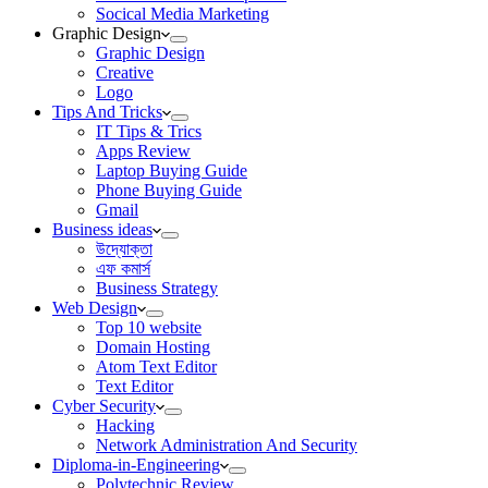
Socical Media Marketing
Graphic Design
Graphic Design
Creative
Logo
Tips And Tricks
IT Tips & Trics
Apps Review
Laptop Buying Guide
Phone Buying Guide
Gmail
Business ideas
উদ্যোক্তা
এফ কমার্স
Business Strategy
Web Design
Top 10 website
Domain Hosting
Atom Text Editor
Text Editor
Cyber Security
Hacking
Network Administration And Security
Diploma-in-Engineering
Polytechnic Review