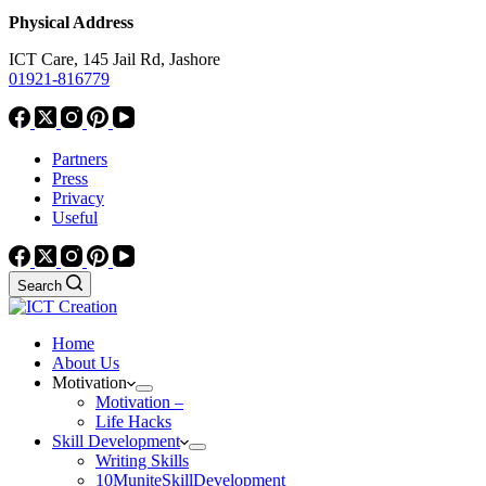
Physical Address
ICT Care, 145 Jail Rd, Jashore
01921-816779
Partners
Press
Privacy
Useful
Search
Home
About Us
Motivation
Motivation –
Life Hacks
Skill Development
Writing Skills
10MuniteSkillDevelopment