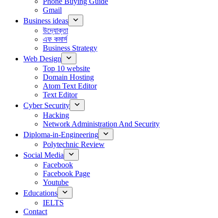
Phone Buying Guide
Gmail
Business ideas
উদ্যোক্তা
এফ কমার্স
Business Strategy
Web Design
Top 10 website
Domain Hosting
Atom Text Editor
Text Editor
Cyber Security
Hacking
Network Administration And Security
Diploma-in-Engineering
Polytechnic Review
Social Media
Facebook
Facebook Page
Youtube
Educations
IELTS
Contact