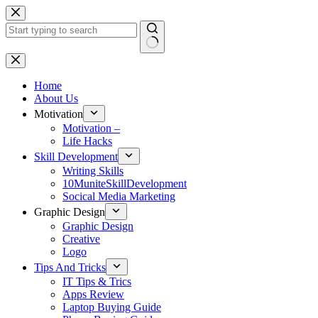
Skip
to
content
No
results
Home
About Us
Motivation
Motivation –
Life Hacks
Skill Development
Writing Skills
10MuniteSkillDevelopment
Socical Media Marketing
Graphic Design
Graphic Design
Creative
Logo
Tips And Tricks
IT Tips & Trics
Apps Review
Laptop Buying Guide