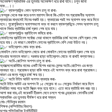
অনেকক্ষণ স্বাভাবিক এর তুলনায় অনেকক্ষণ ধরে রাখা যাবে। চলুন জানা
যাক…।।
ব্যাকগ্রাউন্ড কোন অ্যাপস চালু না রাখা-
ফেসবুক থেকে শুরু করে গুগল ম্যাপস কিংবা জি-মেইল সব প্রয়োজনীয় অ্যাপস
ব্যবহারের মাধ্যমেই দিনের শুরুটা হয়। ব্যবহারের পরই সব অ্যাপস বন্ধ করে দিতে
হবে। পুরোপুরিভাবে অ্যাপসগুলো বন্ধ না করলে ব্যাকগ্রাউন্ডে সেসব অ্যাপস চালু
থাকে বিধায় ব্যাটারির চার্জ দ্রুত শেষ হয়ে যায়।
ব্যাকগ্রাউন্ড ব্রাইটনেস কমিয়ে রাখা-
মোবাইলের ব্রাইটনেস সর্বোচ্চ দেয়া থাকলে ব্যাটারির চার্জ অনেক বেশি দ্রুত শেষ
হয়ে যায়। যে কারণে মোবাইল ফোনের ব্রাইটনেস বেশি দেয়া উচিত নয়।
ভাইব্রেশন মোড বন্ধ রাখা-
মোবাইল ফোন ভাইব্রেশন মোডে রাখা মোবাইল ফোনের ব্যাটারি দ্রুত শেষ হয়ে
যাওয়ার অন্যতম কারণ। দরকার ছাড়া ভাইব্রেশন মোডে না রাখাই কল্যাণকর।
অটো-রোটেশন অপশন চালু না রাখা-
অ্যাক্সেলেরোমিটার নামের একটি বিশেষ ধরনের সেন্সর অটো-রোটেশন এর জন্য
ব্যবহৃত হয়। প্রয়োজন ছাড়া বাকি সময়ে এই অপশন বন্ধ করে রাখা প্রয়োজন।
কারণ এর জন্য প্রচুর চার্জ ক্ষয় হয়।
অটো টাইম আউট অপশন ব্যবহার করা-
অটো টাইম আউট এর অপশন টা ১৫ সেকেন্ড বা ৩০ সেকেন্ড নির্ধারণ করে দিলে
নির্ধারিত সময় পরে অটো স্ক্রিন বন্ধ হয়ে যাবে। এতে করে ব্যাটারি কম খরচ হয়।
আশা করা যায়,এই কয়েকটি ট্রিকস মেনে চললে শখের এন্ড্রয়েড ফোনটির চার্জ
স্বাভাবিক এর তুলনায় দীর্ঘক্ষণ ধরে রাখা সম্ভব
মোঃ সৌভিকুর রহমান
শিক্ষক (কম্পিউটার বিভাগ)
যশোর পলিটেকনিক ইনস্টিটিউট