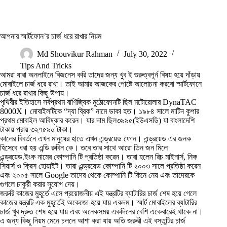
আপনার স্মার্টফোন’র চার্জ ধরে রাখার নিয়ম
Md Shouvikur Rahman
July 30, 2022
Tips And Tricks
আমরা যারা অনলাইনে বিজনেস করি তাদের জন্য খুব ই গুরুত্বপূর্ন বিষয় হয়ে দাঁড়ায়
মোবাইলে চার্জ ধরে রাখা। তাই আমার আজকের পোষ্টে আলোচনা করবো স্মার্টফোনে
চার্জ ধরে রাখার কিছু উপায়।
পৃথিবীর ইতিহাসে সর্বপ্রথম বাণিজ্যিক মুঠোফোনটি ছিল মটোরোলার DynaTAC
8000X। মোবাইলটিকে “দ্যা ব্রিক” নামে ডাকা হত। ১৯৮৪ সালে মাটিন কুপার
প্রথম মোবাইল আবিষ্কার করেন। যার দাম ছিল৩৯৯৫(ইউএসডি) যা বাংলাদেশি
টাকায় প্রায় ৩২৭৫৯০ টাকা।
কালের বিবর্তনে এখন মানুষের হাতে এখন এন্ড্রয়েড ফোন। এন্ড্রয়েড এর জনক
হিসেবে ধরা হয় এন্ডি রুবিন কে। তবে তার সাথে আরো তিন জন মিলে
এন্ড্রয়েড.ইংক নামের কোম্পানি টি প্রতিষ্ঠা করেন। তারা হলেন রিচ মাইনার্স, নিক
সিয়ার্স ও ক্রিস হোয়াইট। তারা এন্ড্রয়েড কোম্পানি টি ২০০৩ সালে প্রতিষ্ঠা করেন
এবং ২০০৫ সালে Google তাদের থেকে কোম্পানি টি কিনে নেয় এবং তাদেরকে
গুগলে চাকুরী করার সুযোগ দেয়।
জরুরি কাজের মুহূর্তে এসে প্রয়োজনীয় এই যন্ত্রটির ব্যাটারির চার্জ শেষ হয়ে গেলে
কাজের যন্ত্রটি এক মুহূর্তেই অকেজো হয়ে যায় একদম। স্মার্ট মোবাইলের ব্যাটারির
চার্জ খুব দ্রুত শেষ হয়ে যায় এবং অনেকসময় একদিনের বেশি একেবারেই থাকে না।
এ জন্য কিছু নিয়ম মেনে চললে আশা করা যায় অতি জরুরী এই বস্তুটির চার্জ