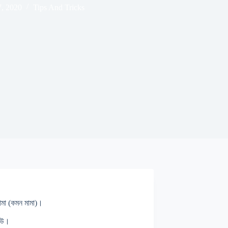
7, 2020
Tips And Tricks
ামা (কমন মামা)।
েউ।