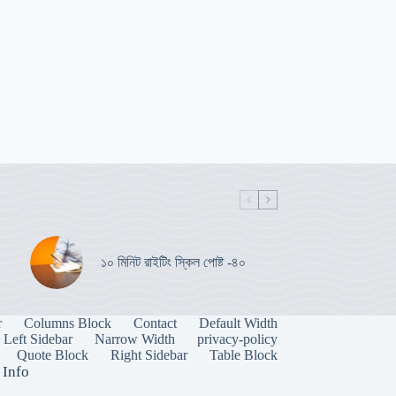
১০ মিনিট রাইটিং স্কিল পোষ্ট -৪০
r
Columns Block
Contact
Default Width
Left Sidebar
Narrow Width
privacy-policy
Quote Block
Right Sidebar
Table Block
 Info