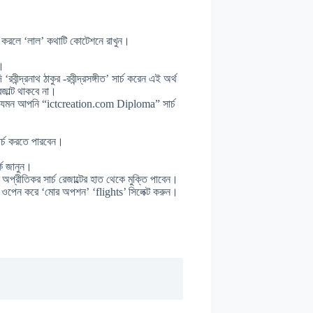
্চ করলে ‘লাল’ কথাটি কোটেশনে রাখুন।
’।
দ্রনাথ ঠাকুর -রবীন্দ্রসঙ্গীত’ সার্চ করেন এই অর্থ
রেজাল্ট থাকবে না।
ন। যেমন আপনি “ictcreation.com Diploma” সার্চ
সার্চ করতে পারবেন।
কে জানুন।
প্রীতিকর সার্চ রেজাল্টের হাত থেকে মুক্তি পাবেন।
ম ওপেন করে ‘মোর অপশন’ ‘flights’ সিলেক্ট করুন।