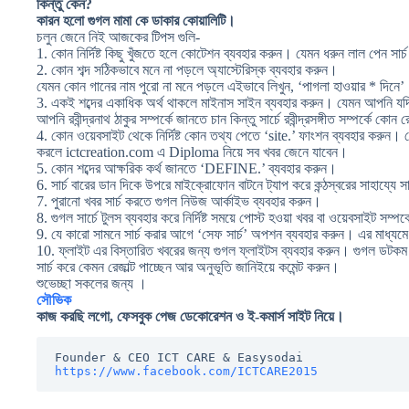
কিন্তু কেন?
কারন হলো গুগল মামা কে ডাকার কোয়ালিটি।
চলুন জেনে নিই আজকের টিপস গুলি-
1.
কোন নির্দিষ্ট কিছু খুঁজতে হলে কোটেশন ব্যবহার করুন। যেমন ধরুন লাল পেন সার
2.
কোন শব্দ সঠিকভাবে মনে না পড়লে অ্যাস্টেরিস্ক ব্যবহার করুন।
যেমন কোন গানের নাম পুরো না মনে পড়লে এইভাবে লিখুন, ‘পাগলা হাওয়ার * দিনে
3.
একই শব্দের একাধিক অর্থ থাকলে মাইনাস সাইন ব্যবহার করুন। যেমন আপনি যদি ‘রবীন্
আপনি রবীন্দ্রনাথ ঠাকুর সম্পর্কে জানতে চান কিন্তু সার্চে রবীন্দ্রসঙ্গীত সম্পর্কে কোন 
4.
কোন ওয়েবসাইট থেকে নির্দিষ্ট কোন তথ্য পেতে ‘site.’ ফাংশন ব্যবহার করু
করলে ictcreation.com এ Diploma নিয়ে সব খবর জেনে যাবেন।
5.
কোন শব্দের আক্ষরিক কর্থ জানতে ‘DEFINE.’ ব্যবহার করুন।
6.
সার্চ বারের ডান দিকে উপরে মাইক্রোফোন বাটনে ট্যাপ করে কন্ঠস্বরের সাহায্যে 
7.
পুরানো খবর সার্চ করতে গুগল নিউজ আর্কাইভ ব্যবহার করুন।
8.
গুগল সার্চে টুলস ব্যবহার করে নির্দিষ্ট সময়ে পোস্ট হওয়া খবর বা ওয়েবসাইট সম্পর্
9.
যে কারো সামনে সার্চ করার আগে ‘সেফ সার্চ’ অপশন ব্যবহার করুন। এর মাধ্যমে অ
10.
ফ্লাইট এর বিস্তারিত খবরের জন্য গুগল ফ্লাইটস ব্যবহার করুন। গুগল ডটক
সার্চ করে কেমন রেজাল্ট পাচ্ছেন আর অনুভূতি জানিইয়ে কমেন্ট করুন।
শুভেচ্ছা সকলের জন্য ।
সৌভিক
কাজ করছি লগো, ফেসবুক পেজ ডেকোরেশন ও ই-কমার্স সাইট নিয়ে।
https://www.facebook.com/ICTCARE2015