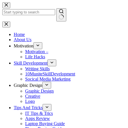
Skip
to
content
No
results
Home
About Us
Motivation
Motivation –
Life Hacks
Skill Development
Writing Skills
10MuniteSkillDevelopment
Socical Media Marketing
Graphic Design
Graphic Design
Creative
Logo
Tips And Tricks
IT Tips & Trics
Apps Review
Laptop Buying Guide