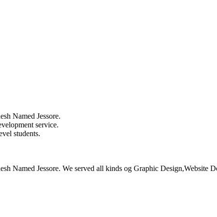
ladesh Named Jessore.
evelopment service.
evel students.
ngladesh Named Jessore. We served all kinds og Graphic Design,Website 