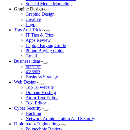
Socical Media Marketing
Graphic Design
Graphic Design
Creative
Logo
Tips And Tricks
IT Tips & Trics
Apps Review
Laptop Buying Guide
Phone Buying Guide
Gmail
Business ideas
উদ্যোক্তা
এফ কমার্স
Business Strategy
Web Design
Top 10 website
Domain Hosting
Atom Text Editor
Text Editor
Cyber Security
Hacking
Network Administration And Security
Diploma-in-Engineering
Polytechnic Review