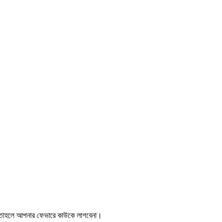
ন,তাহলে আপনার ফেভারে কাউকে লাগবেনা।