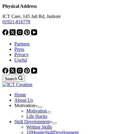
Physical Address
ICT Care, 145 Jail Rd, Jashore
01921-816779
Partners
Press
Privacy
Useful
Search
Home
About Us
Motivation
Motivation –
Life Hacks
Skill Development
Writing Skills
10MuniteSkillDevelopment