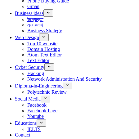
Phone Buying Guide
Gmail
Business ideas
উদ্যোক্তা
এফ কমার্স
Business Strategy
Web Design
Top 10 website
Domain Hosting
Atom Text Editor
Text Editor
Cyber Security
Hacking
Network Administration And Security
Diploma-in-Engineering
Polytechnic Review
Social Media
Facebook
Facebook Page
Youtube
Educations
IELTS
Contact