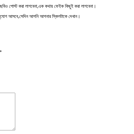
ছবিও পোস্ট করা লাগবেনা,এক কথায় ফেইক কিছুই করা লাগবেনা।
ন সুযোগ আসবে,সেদিন আপনি আপনার স্কিলটাকে দেখান।
*