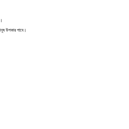
ন।
ানূষ উপকার পাবে।