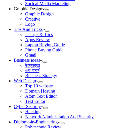
Socical Media Marketing
Graphic Design
Graphic Design
Creative
Logo
Tips And Tricks
IT Tips & Trics
Apps Review
Laptop Buying Guide
Phone Buying Guide
Gmail
Business ideas
উদ্যোক্তা
এফ কমার্স
Business Strategy
Web Design
Top 10 website
Domain Hosting
Atom Text Editor
Text Editor
Cyber Security
Hacking
Network Administration And Security
Diploma-in-Engineering
Polytechnic Review