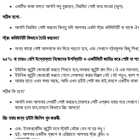
একটিভ থাকা বলতে আপনি শুধু বুঝছেন, নিয়মিত পোষ্ট করে যাওয়া (ভুল)
সঠিক হলো
–
আপনি নিয়মিত পোষ্ট করবেন কিন্তু যদি আপনার একটা স্ট্রং কমিউনিটি না থাকে
স্ট্রং কমিউনিটি কিভাবে তৈরি করবেন?
অন্য কারো পোষ্ট আপনাকে মন দিয়ে পড়তে হবে, এবং সেখানে গঠনমুলক কিছু লিখবে
৯৫% বা তারও বেশি উদ্যোক্তা নিজেদের উপস্থিতি ও একটিভিটি জাহির করে পোষ্ট না পড়
ইউনিক কন্টেন্ট জেনারেট করতে শিখতে হবে,গদবাধা কন্টেন্ট বাদ দিন।ঐ এক সফলত
ইউনিক কন্টেন্ট জেনারেট করতে গেলে লেখাপড়া করার বিকল্প নেই।বই পড়ুন, ব্লগ 
আমার হাতে এখন সময় আছে, আমি এখন দুইটা পোষ্ট কর যাই,নাহলে একটিভ থাকা 
সঠিক কি হবে?
আপনি যখন আপনার লেখাটি পোষ্ট করছেন,তারপরে সেটি এপ্রুভ হবার পরে সেখানে
কাজে চলে যান,তাহলে কিভাবে রিচ আসবে?
রিচ হবার জন্য দুইটা জিনিস খুব জরুরী-
এক- ইনফরমেটিভ কন্টেন্ট তবে স্ট্যাট বেইজ যেন না হয় শুধু।
দুই- আপনার একটিভ গ্রুপে বা এরিয়াতে আপনার স্ট্রং বন্ডিং ও