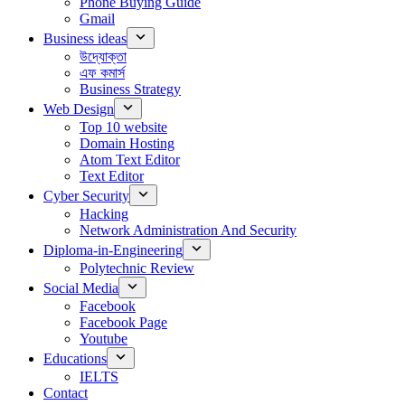
Phone Buying Guide
Gmail
Business ideas
উদ্যোক্তা
এফ কমার্স
Business Strategy
Web Design
Top 10 website
Domain Hosting
Atom Text Editor
Text Editor
Cyber Security
Hacking
Network Administration And Security
Diploma-in-Engineering
Polytechnic Review
Social Media
Facebook
Facebook Page
Youtube
Educations
IELTS
Contact