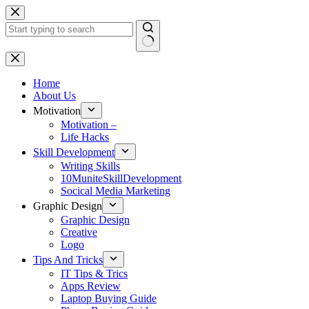
Skip
to
content
No
results
Home
About Us
Motivation
Motivation –
Life Hacks
Skill Development
Writing Skills
10MuniteSkillDevelopment
Socical Media Marketing
Graphic Design
Graphic Design
Creative
Logo
Tips And Tricks
IT Tips & Trics
Apps Review
Laptop Buying Guide