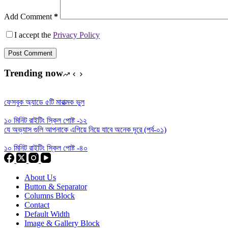
Add Comment
*
I accept the
Privacy Policy
Post Comment
Trending now
ফেসবুক অ্যাডে ৫টি মারাত্মক ভুল
১০ মিনিট রাইটিং স্কিল পোষ্ট -১২
যে অভ্যাস গুলি আপনাকে এগিয়ে নিয়ে যাবে অনেক দূরে (পর্ব-০১)
১০ মিনিট রাইটিং স্কিল পোষ্ট -৪০
About Us
Button & Separator
Columns Block
Contact
Default Width
Image & Gallery Block