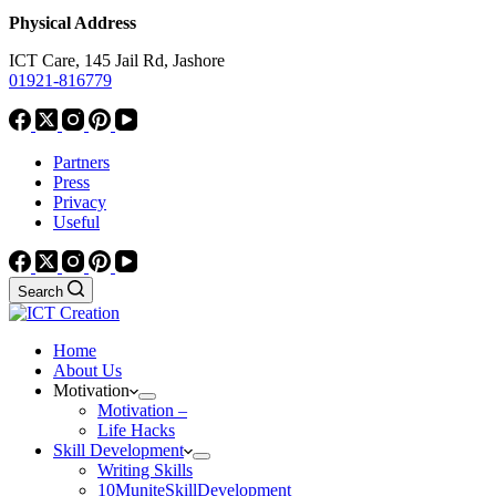
Physical Address
ICT Care, 145 Jail Rd, Jashore
01921-816779
Partners
Press
Privacy
Useful
Search
Home
About Us
Motivation
Motivation –
Life Hacks
Skill Development
Writing Skills
10MuniteSkillDevelopment