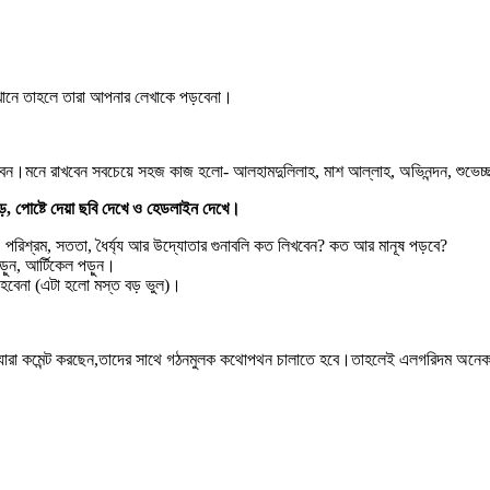
 ঐখানে তাহলে তারা আপনার লেখাকে পড়বেনা।
ন।মনে রাখবেন সবচেয়ে সহজ কাজ হলো- আলহামদুলিলাহ, মাশ আল্লাহ, অভিনন্দন, শুভেচ্ছা,
ে, পোষ্টে দেয়া ছবি দেখে ও হেডলাইন দেখে।
া, পরিশ্রম, সততা, ধৈর্য্য আর উদ্যোতার গুনাবলি কত লিখবেন? কত আর মানূষ পড়বে?
পড়ুন, আর্টিকেল পড়ুন।
হবেনা (এটা হলো মস্ত বড় ভুল)।
 যারা কমেন্ট করছেন,তাদের সাথে গঠনমুলক কথোপথন চালাতে হবে।তাহলেই এলগরিদম অনেক স