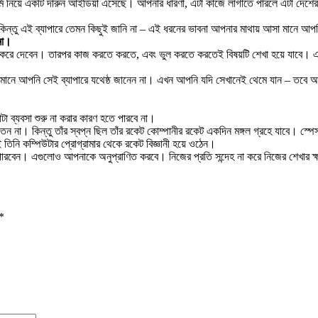
ার্ম নিয়ে একটি দারুন আইডিয়া এসেছে। আপনার ধারণা, এটা কাজে লাগাতে পারলে এটা দেশের স
, কিন্তু এই ব্যাপারে তেমন কিছুই জানি না – এই ধরনের ভাবনা আপনার মাথায় আসা মানে আ
না।
 শুরু করে দেবেন। তারপর কাজ করতে করতে, এবং ভুল করতে করতেই বিষয়টি শেখা হয়ে যাবে। 
 মানে আপনি সেই ব্যাপারে যথেষ্ঠ জানেন না। এখন আপনি যদি সেখানেই থেমে যান – তবে আ
া ব্যবসা শুরু না করার কারণ হতে পারবে না।
ন না। কিন্তু তাঁর স্বপ্ন ছিল তাঁর রকেট কোম্পানীর রকেট একদিন মঙ্গল গ্রহে যাবে। স্পেস
ি কম্পিউটার প্রোগ্রামার থেকে রকেট বিজ্ঞানী হয়ে ওঠেন।
ারবেন। এগুলোও আপনাকে অনুপ্রাণিত করবে। নিজের প্রতি সন্দেহ না করে নিজের শেখার ক্
*