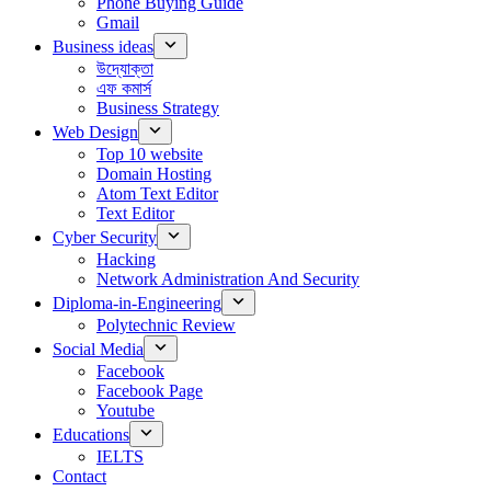
Phone Buying Guide
Gmail
Business ideas
উদ্যোক্তা
এফ কমার্স
Business Strategy
Web Design
Top 10 website
Domain Hosting
Atom Text Editor
Text Editor
Cyber Security
Hacking
Network Administration And Security
Diploma-in-Engineering
Polytechnic Review
Social Media
Facebook
Facebook Page
Youtube
Educations
IELTS
Contact