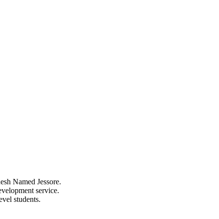
ladesh Named Jessore.
evelopment service.
evel students.