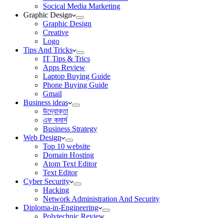
Socical Media Marketing
Graphic Design
Graphic Design
Creative
Logo
Tips And Tricks
IT Tips & Trics
Apps Review
Laptop Buying Guide
Phone Buying Guide
Gmail
Business ideas
উদ্যোক্তা
এফ কমার্স
Business Strategy
Web Design
Top 10 website
Domain Hosting
Atom Text Editor
Text Editor
Cyber Security
Hacking
Network Administration And Security
Diploma-in-Engineering
Polytechnic Review