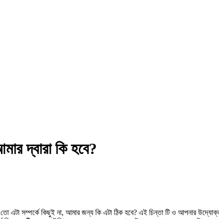
মার দ্বারা কি হবে?
 তো এটা সম্পর্কে কিছুই না, আমার জন্য কি এটা ঠিক হবে? এই চিন্তা টি ও আপনার উদ্যোক