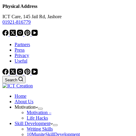
Physical Address
ICT Care, 145 Jail Rd, Jashore
01921-816779
Partners
Press
Privacy
Useful
Search
Home
About Us
Motivation
Motivation –
Life Hacks
Skill Development
Writing Skills
10MuniteSkillDevelopment