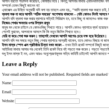
আপনি হয়তো পড়াশুনা করেছেন, কেমিষ্ট্রি নিয়ে। কিন্তু আপনার মাথায় এ্যাডভার্টাইজিং ফ
সম্পর্কে তেমন কিছুই জানেন না!
এ্যালেক্স এর উক্তি অনুযায়ী যদি বলা হয় তাহলে এমন হয়,, “আমি ব্যবসা শুরু করতে চাই
ব্যবসা শুরু না করে আপনি ‘সঠিক সময়ের’ অপেক্ষায় থাকবেন – যেটা কোনও দিনই আসবে 
আপনি যদি ব্যবসা শুরু করার ব্যাপারে সত্যিই সিরিয়াস হন, তবে কিছু না জানলেও কাজ
নিজের শেখার ক্ষমতার ওপর বিশ্বাস রাখুন
মানুষ মন থেকে চাইলে যে কোনওকিছু শিখতে পারে। আপনি কোনও ব্যাপারে ব্যর্থ হয়েছেন
গেলেই বুঝবেন, আপনাকে আসলে কি কি নতুন জিনিস শিখতে হবে।
দেরি না করে শেখা শুরু করুন। তাহলেই দেখবেন আপনি আগের চেয়ে দক্ষ হয়ে উঠেছেন।
আপনি যদি সব সময়ে নতুন কিছু শেখার ব্যাপারে আগ্রহী থাকেন, তবে কোনও বিষয়ে না জানাট
ইলন মাস্ক স্পেস এক্স প্রতিষ্ঠার চিন্তা যখন করেন
– তখন তিনি রকেট সম্পর্কে কিছুই জানতে
আইডিয়া মাথায় আসার পর থেকেই তিনি রকেট নিয়ে বই পড়তে শুরু করেন। পড়তে পড়তেই তিন
শুধু ইলন মাস্ক ই নন, এমন আরও অনুপ্রেরণামূলক সত্যি কাহিনী চাইলেই আপনি জানতে প
Leave a Reply
Your email address will not be published.
Required fields are marked
Name
Email
Website