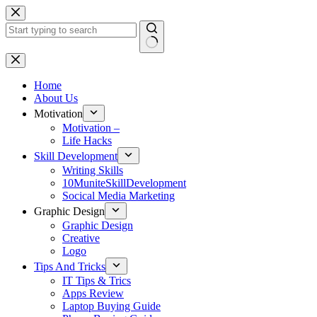
Skip
to
content
No
results
Home
About Us
Motivation
Motivation –
Life Hacks
Skill Development
Writing Skills
10MuniteSkillDevelopment
Socical Media Marketing
Graphic Design
Graphic Design
Creative
Logo
Tips And Tricks
IT Tips & Trics
Apps Review
Laptop Buying Guide