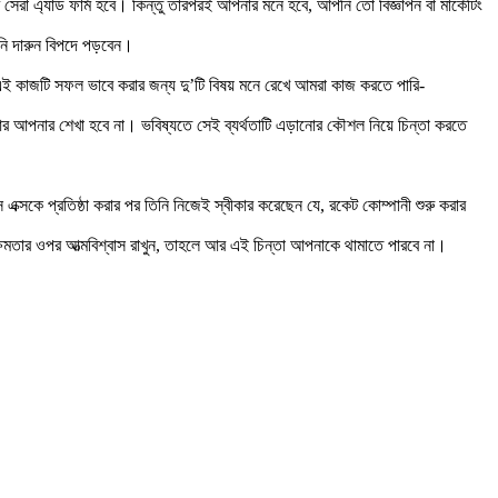
েরা এ্যাড ফার্ম হবে। কিন্তু তারপরই আপনার মনে হবে, আপনি তো বিজ্ঞাপন বা মার্কেটিং
পনি দারুন বিপদে পড়বেন।
এই কাজটি সফল ভাবে করার জন্য দু’টি বিষয় মনে রেখে আমরা কাজ করতে পারি-
র আপনার শেখা হবে না। ভবিষ্যতে সেই ব্যর্থতাটি এড়ানোর কৌশল নিয়ে চিন্তা করতে
 এক্সকে প্রতিষ্ঠা করার পর তিনি নিজেই স্বীকার করেছেন যে, রকেট কোম্পানী শুরু করার
ষমতার ওপর আত্মবিশ্বাস রাখুন, তাহলে আর এই চিন্তা আপনাকে থামাতে পারবে না।