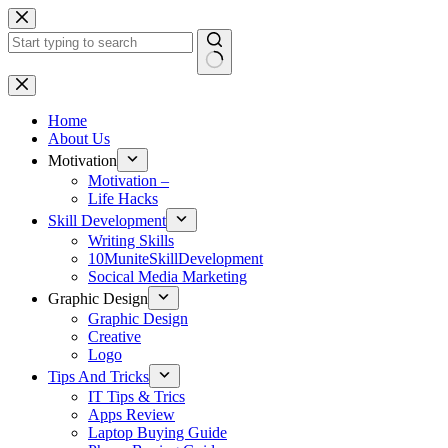
Skip
to
content
No
results
Home
About Us
Motivation
Motivation –
Life Hacks
Skill Development
Writing Skills
10MuniteSkillDevelopment
Socical Media Marketing
Graphic Design
Graphic Design
Creative
Logo
Tips And Tricks
IT Tips & Trics
Apps Review
Laptop Buying Guide