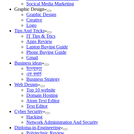
Socical Media Marketing
Graphic Design
Graphic Design
Creative
Logo
Tips And Tricks
IT Tips & Trics
Apps Review
Laptop Buying Guide
Phone Buying Guide
Gmail
Business ideas
উদ্যোক্তা
এফ কমার্স
Business Strategy
Web Design
Top 10 website
Domain Hosting
Atom Text Editor
Text Editor
Cyber Security
Hacking
Network Administration And Security
Diploma-in-Engineering
Polytechnic Review