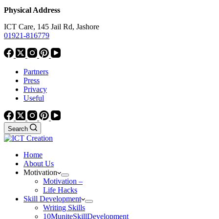
Physical Address
ICT Care, 145 Jail Rd, Jashore
01921-816779
Partners
Press
Privacy
Useful
Search
Home
About Us
Motivation
Motivation –
Life Hacks
Skill Development
Writing Skills
10MuniteSkillDevelopment