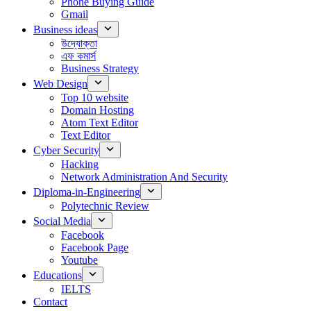
Phone Buying Guide
Gmail
Business ideas
উদ্যোক্তা
এফ কমার্স
Business Strategy
Web Design
Top 10 website
Domain Hosting
Atom Text Editor
Text Editor
Cyber Security
Hacking
Network Administration And Security
Diploma-in-Engineering
Polytechnic Review
Social Media
Facebook
Facebook Page
Youtube
Educations
IELTS
Contact