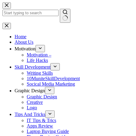
Skip
to
content
No
results
Home
About Us
Motivation
Motivation –
Life Hacks
Skill Development
Writing Skills
10MuniteSkillDevelopment
Socical Media Marketing
Graphic Design
Graphic Design
Creative
Logo
Tips And Tricks
IT Tips & Trics
Apps Review
Laptop Buying Guide