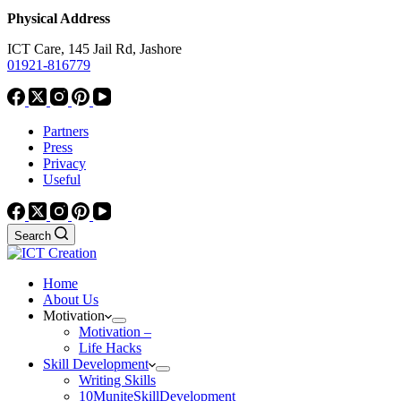
Physical Address
ICT Care, 145 Jail Rd, Jashore
01921-816779
Partners
Press
Privacy
Useful
Search
Home
About Us
Motivation
Motivation –
Life Hacks
Skill Development
Writing Skills
10MuniteSkillDevelopment