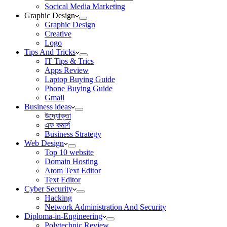
Socical Media Marketing
Graphic Design
Graphic Design
Creative
Logo
Tips And Tricks
IT Tips & Trics
Apps Review
Laptop Buying Guide
Phone Buying Guide
Gmail
Business ideas
উদ্যোক্তা
এফ কমার্স
Business Strategy
Web Design
Top 10 website
Domain Hosting
Atom Text Editor
Text Editor
Cyber Security
Hacking
Network Administration And Security
Diploma-in-Engineering
Polytechnic Review