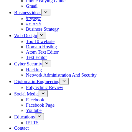
Phone Buying Guide
Gmail
Business ideas
উদ্যোক্তা
এফ কমার্স
Business Strategy
Web Design
Top 10 website
Domain Hosting
Atom Text Editor
Text Editor
Cyber Security
Hacking
Network Administration And Security
Diploma-in-Engineering
Polytechnic Review
Social Media
Facebook
Facebook Page
Youtube
Educations
IELTS
Contact