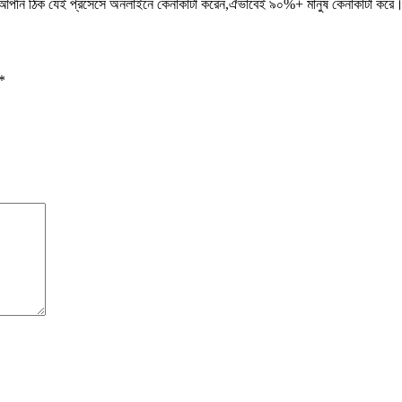
টা আপনি ঠিক যেই প্রসেসে অনলাইনে কেনাকাটা করেন,ঐভাবেই ৯০%+ মানুষ কেনাকাটা করে
*