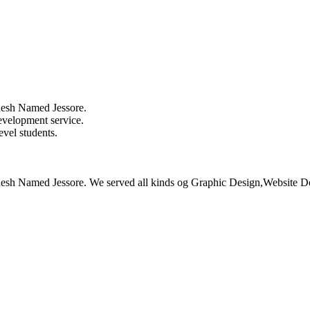
ladesh Named Jessore.
evelopment service.
evel students.
ngladesh Named Jessore. We served all kinds og Graphic Design,Website 