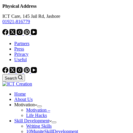
Physical Address
ICT Care, 145 Jail Rd, Jashore
01921-816779
Partners
Press
Privacy
Useful
Search
Home
About Us
Motivation
Motivation –
Life Hacks
Skill Development
Writing Skills
10MuniteSkillDevelopment