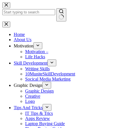
Skip
to
content
No
results
Home
About Us
Motivation
Motivation –
Life Hacks
Skill Development
Writing Skills
10MuniteSkillDevelopment
Socical Media Marketing
Graphic Design
Graphic Design
Creative
Logo
Tips And Tricks
IT Tips & Trics
Apps Review
Laptop Buying Guide