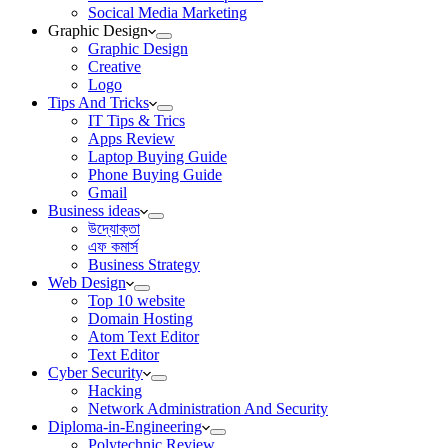
Socical Media Marketing
Graphic Design
Graphic Design
Creative
Logo
Tips And Tricks
IT Tips & Trics
Apps Review
Laptop Buying Guide
Phone Buying Guide
Gmail
Business ideas
উদ্যোক্তা
এফ কমার্স
Business Strategy
Web Design
Top 10 website
Domain Hosting
Atom Text Editor
Text Editor
Cyber Security
Hacking
Network Administration And Security
Diploma-in-Engineering
Polytechnic Review