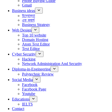
Phone Buying Guide
Gmail
Business ideas
উদ্যোক্তা
এফ কমার্স
Business Strategy
Web Design
Top 10 website
Domain Hosting
Atom Text Editor
Text Editor
Cyber Security
Hacking
Network Administration And Security
Diploma-in-Engineering
Polytechnic Review
Social Media
Facebook
Facebook Page
Youtube
Educations
IELTS
Contact