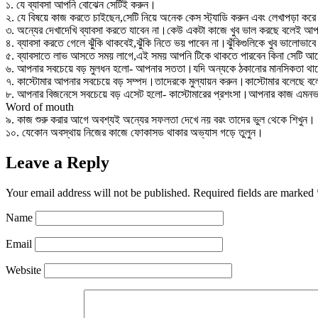
১. যে ব্যাবসা আপনি বোঝেন সেটিই করুন।
২. যে বিষয়ে কাজ করতে চাইছেন,সেটি নিয়ে অনেক কেস স্ট্যাডি করুন এবং লেখাপড়া কর
৩. অন্যের দেখাদেখি ব্যাবসা করতে যাবেন না।কেউ একটা কাজে খুব ভাল করছে বলেই আপ
৪. ব্যাবসা করতে গেলে ঝুঁকি থাকবেই,ঝুঁকি নিতে ভয় পাবেন না।ঝুঁকিগুলিকে খুব ভালোভ
৫. ব্যাবসাতে লাভ আসতে সময় লাগে,এই সময় আপনি টিকে থাকতে পারবেন কিনা সেটি আ
৬. আপনার সবচেয়ে বড় মুলধন হলো- আপনার সততা।যদি অন্যকে ঠকানোর মানসিকতা থাকে
৭. কাস্টোমার আপনার সবচেয়ে বড় সম্পদ।তাদেরকে মুল্যায়ন করুন।কাস্টোমার বলেছে বল
৮. আপনার বিজনেসে সবচেয়ে বড় এসেট হলো- কাস্টোমারের প্রশংসা।আপনার কাজ এমনভাব
Word of mouth
৯. কাজ শুরু করার আগে অবশ্যই অন্যের সফলতা দেখে নয় বরং তাদের ভুল থেকে শিখুন।
১০. যেকোন অবস্থায় নিজের কাজে ফোকাসড থাকার অভ্যাস গড়ে তুলুন।
Leave a Reply
Your email address will not be published.
Required fields are marked
Name
Email
Website