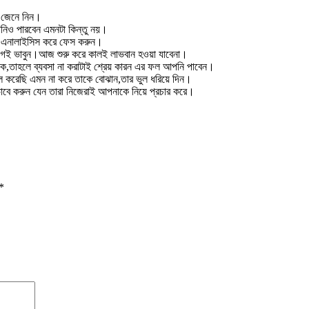
ে জেনে নিন।
নিও পারবেন এমনটা কিন্তু নয়।
াবে এনালাইসিস করে ফেস করুন।
গেই ভাবুন।আজ শুরু করে কালই লাভবান হওয়া যাবেনা।
,তাহলে ব্যবসা না করাটাই শ্রেয় কারন এর ফল আপনি পাবেন।
ে করেছি এমন না করে তাকে বোঝান,তার ভুল ধরিয়ে দিন।
ে করুন যেন তারা নিজেরাই আপনাকে নিয়ে প্রচার করে।
*