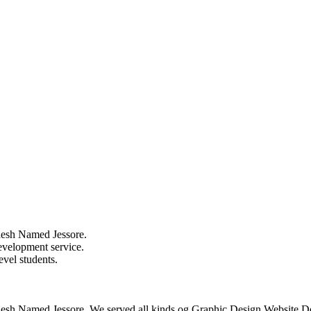
ladesh Named Jessore.
evelopment service.
evel students.
ngladesh Named Jessore. We served all kinds og Graphic Design,Website 