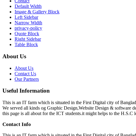
Contact
Default Width
Image & Gallery Block
Left Sidebar
Narrow Width
privacy-policy
Quote Block
Right Sidebar
Table Block
About Us
About Us
Contact Us
Our Partners
Useful Information
This is an IT farm which is situated in the First Digital city of Bang
We served all kinds og Graphic Design,Website Design & software d
this page is all about for the ICT students.it might helps to the H.S.C l
Contact Info
This is an IT farm which is situated in the First Digital city of Ba