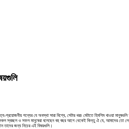
ষয়গুলি
প্রয়োজনীয় পন্যের যে অবস্থা সারা বিশ্বে, সেটার খরচ মেটাতে হিমশিম খাওয়া মানুষগুল
 সকল স্বচ্ছল ও সফল মানুষেরা বলেছেন বহু বছর আগে থেকেই কিন্তু ঐ যে, আমাদের তো 
চান তাদের জন্য নিচের এই বিষয়গুলি।