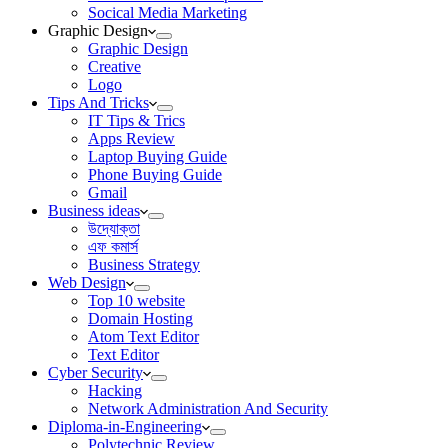
Socical Media Marketing
Graphic Design
Graphic Design
Creative
Logo
Tips And Tricks
IT Tips & Trics
Apps Review
Laptop Buying Guide
Phone Buying Guide
Gmail
Business ideas
উদ্যোক্তা
এফ কমার্স
Business Strategy
Web Design
Top 10 website
Domain Hosting
Atom Text Editor
Text Editor
Cyber Security
Hacking
Network Administration And Security
Diploma-in-Engineering
Polytechnic Review