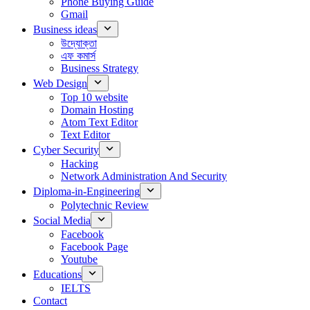
Phone Buying Guide
Gmail
Business ideas
উদ্যোক্তা
এফ কমার্স
Business Strategy
Web Design
Top 10 website
Domain Hosting
Atom Text Editor
Text Editor
Cyber Security
Hacking
Network Administration And Security
Diploma-in-Engineering
Polytechnic Review
Social Media
Facebook
Facebook Page
Youtube
Educations
IELTS
Contact