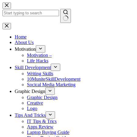
Skip
to
content
No
results
Home
About Us
Motivation
Motivation –
Life Hacks
Skill Development
Writing Skills
10MuniteSkillDevelopment
Socical Media Marketing
Graphic Design
Graphic Design
Creative
Logo
Tips And Tricks
IT Tips & Trics
Apps Review
Laptop Buying Guide