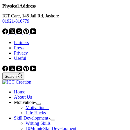
Physical Address
ICT Care, 145 Jail Rd, Jashore
01921-816779
Partners
Press
Privacy
Useful
Search
Home
About Us
Motivation
Motivation –
Life Hacks
Skill Development
Writing Skills
10MuniteSkillDevelopment