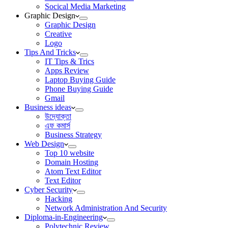
Socical Media Marketing
Graphic Design
Graphic Design
Creative
Logo
Tips And Tricks
IT Tips & Trics
Apps Review
Laptop Buying Guide
Phone Buying Guide
Gmail
Business ideas
উদ্যোক্তা
এফ কমার্স
Business Strategy
Web Design
Top 10 website
Domain Hosting
Atom Text Editor
Text Editor
Cyber Security
Hacking
Network Administration And Security
Diploma-in-Engineering
Polytechnic Review