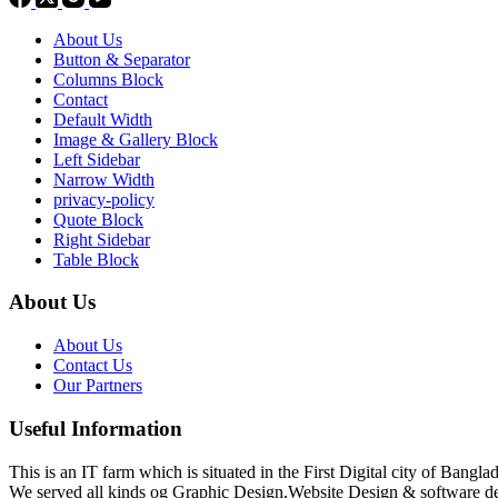
About Us
Button & Separator
Columns Block
Contact
Default Width
Image & Gallery Block
Left Sidebar
Narrow Width
privacy-policy
Quote Block
Right Sidebar
Table Block
About Us
About Us
Contact Us
Our Partners
Useful Information
This is an IT farm which is situated in the First Digital city of Bang
We served all kinds og Graphic Design,Website Design & software d