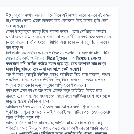
উদ্যোক্তার সংখ্যা অনেক, দিনে দিনে এই সংখ্যা আরো বাড়বে বই কমবে
না,যেকোন পেশায় একটা হাহাকার আর বেকারত্ব নিয়ে আসার জুড়ি মেলা
ভার আমাদের।
যেসব উদ্যোক্তা গতানুগতিক ব্যবসা করেন – তারা বেশিরভাগ সময়েই
একটা জায়গায় এসে আটকে যান। তাঁদের আর্থিক অবস্থা এক রকম ভাবে
চলতে থাকেন। তাঁরা হয়তো নিয়মিত আয় করেন – কিন্তু তাঁদের আয়ের
হার বাড়ে না।
বিশ্বখ্যাত অনলাইন লেনদেন প্রতিষ্ঠান পে-পাল এর সহপ্রতিষ্ঠাতা পিটার
থেইল তাঁর বেস্ট সেলিং বই,
জিরো টু ওয়ান – এ লিখেছেন, কোনও
ব্যবসাকে যদি সর্বোচ্চ পর্যায়ে সফল হতে হয়, তবে অবশ্যই তার মধ্যে
এমন কিছু থাকতে হবে – যা এর আগে কেউ করেনি।
আপনি যখন পুরোপুরি ইউনিক কোনও আইডিয়া নিয়ে কাজ করবেন, অথবা
প্রচলিত কোনও ব্যবসায় ইউনিক কিছু নিয়ে আসবেন – তখন আপনার
পন্য বা সেবা নেয়ার জন্য মানুষের আগ্রহ বেশি থাকবে।
ব্যাপারটা এমন নয় যে আপনাকে একদম নতুন আইডিয়া নিয়েই মাঠে
নামতে হবে। প্রচলিত ব্যবসাতেও নতুন নতুন আইডিয়া যোগ করে তাকে
মানুষের চোখে ইউনিক বানানো যায়।
আমাজন ডট কম এর কথাই ধরুন, এটা আসলে একটা খুচরা ব্যবসা
প্রতিষ্ঠান। খুচরা দোকানের আইডিয়াকেই অন লাইনে এনে জেফ বেজোস
আজ পৃথিবীর শ্রেষ্ঠ ধনী।
আপনার যদি একটি দোকান থাকে, আপনি দোকানের ডিজাইনে একটু
পরিবর্তন এনেই কিন্তু অন্যদের চেয়ে অনেক বেশি ক্রেতা আকৃষ্ট করতে
পারেন।
ওয়ালমার্ট এর প্রতিষ্ঠাতা স্যাম ওয়ালটন তাঁর পাশের দোকানের