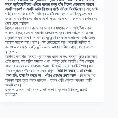
সাথে প্রতিযোগীতায় এগিয়ে থাকার জন্য তাঁর নিজের দোকানের সামনে
একটি পপকর্ণ ও একটি আইসক্রিমের গাড়ি বসিয়ে দিয়েছিলেন।
এই দু’টি
গাড়ির সেল থেকে যদিও তাঁর খুব একটা লাভ হত না – কিন্তু এগুলোর
কারণে তাঁর দোকানের সামনে বেশি ক্রেতা আসতো। ফলে তাঁর দোকানের
সেল বেড়ে যাচ্ছিল।
নিজের ব্যবসার সেল বাড়ানোর জন্য সব সময়েই এমন আইডিয়ার কথা
ভাবতে থাকুন, যেগুলো সরাসরি আপনার পন্যের সাথে জড়িত না হলেও
ক্রেতা আকৃষ্ট করে। অনেক রেস্টুরেন্টেই দেখবেন বাচ্চাদের খেলার জন্য
আলাদা জায়গা করা থাকে। এটা রেস্টুরেন্টের সাথে সরাসরি জড়িত না
হলেও – এর ফলে রেস্টুরেন্টে ক্রেতা আসার পরিমান বাড়ে, ফলে আয়ও
বৃদ্ধি পায়।
আপনার ব্যবসার ক্ষেত্রে গ্রাহকদের এমন কোনও সমস্যা খুঁজে বের করার
চেষ্টা করুন, যার সঠিক সমাধান এখন পর্যন্ত কেউ করেনি। দীর্ঘ মেয়াদে
ব্যবসার আয়ের হার বাড়ানোর জন্য এটা খুবই ভালো একটি উপায়।সব
সময়ে প্রতিযোগীদের দিকে নজর রাখুন।
তারা কি করছে – তা দেখার
পাশাপাশি, তারা কি করছে না – এটাও বোঝার চেষ্টা করুন।
নিজেকে যত
অনন্য ভাবে তুলে ধরতে পারবেন – ততই বেশি ক্রেতা আপনার প্রতি
আকৃষ্ট হবে।
এসব পড়ে লাভ নেই, সেল হলেই হলো। ব্যাপার টা কিন্তু এমনই,
তাইতো?