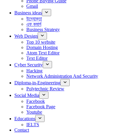
Phone Buying Guide
Gmail
Business ideas
উদ্যোক্তা
এফ কমার্স
Business Strategy
Web Design
Top 10 website
Domain Hosting
Atom Text Editor
Text Editor
Cyber Security
Hacking
Network Administration And Security
Diploma-in-Engineering
Polytechnic Review
Social Media
Facebook
Facebook Page
Youtube
Educations
IELTS
Contact