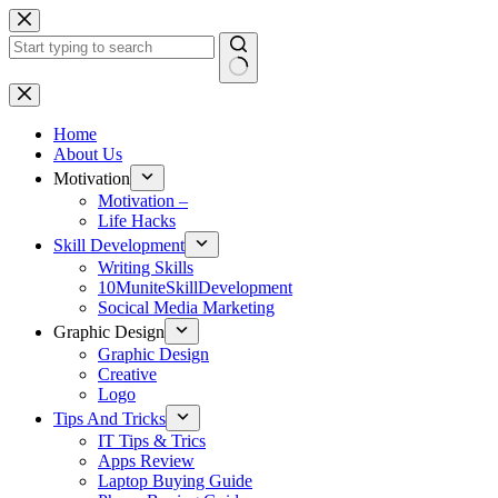
Skip
to
content
No
results
Home
About Us
Motivation
Motivation –
Life Hacks
Skill Development
Writing Skills
10MuniteSkillDevelopment
Socical Media Marketing
Graphic Design
Graphic Design
Creative
Logo
Tips And Tricks
IT Tips & Trics
Apps Review
Laptop Buying Guide