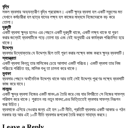
বৃদ্ধি
সকল ব্যবসায় অভ্যন্তরীণ বৃদ্ধি প্রয়োজন। একটি ক্ষুদ্র ব্যবসা হল একটি স্কুলের মত
যেখানে কর্মচারীরা হল ছাত্র যাদের লক্ষ্য হল কাজের মাধ্যমে নিজেদেরকে বড় করে
তোলা।
দূরদৃষ্টি
একটি ব্যবসা ক্ষুদ্র হলেও এর পেছনে একটি দূরদৃষ্টি থাকে, একটি লক্ষ্য থাকে যা পূরণ
করার জন্যেই ব্যবসাটিকে গড়ে তোলা হয় এবং যেই অনুযায়ী এর কার্যক্রম পরিচালিত হয়ে
থাকে।
উদ্দেশ্য
ব্যবসার উদ্যোক্তার যে উদ্দেশ্য ছিল তাই পূরণ করার লক্ষ্যে কাজ করবে ক্ষুদ্র ব্যবসাটি।
স্বতন্ত্রতা
একটি ব্যবসা কিন্তু তার মালিকের চেয়ে আলাদা একটি পরিচয়। একটি ব্যবসা তার নিজ
পরিচয়ে পরিচিত হয়, মালিক শুধু তা চালনা করে থাকে।
মুনাফা
ব্যবসার পেছনে অর্থনৈতিক উদ্দেশ্য থাকে আর তাই সেই উদ্দেশ্য পূরণের লক্ষ্যে ব্যবসাটি
কাজ করে যাবে।
মানদন্ড
একটি ক্ষুদ্র ব্যবসা নিজের একটি মানদণ্ড তৈরি করে নেয় যার বিপরীতে সে নিজের সাফল্য
পরিমাপ করে থাকে। পুরাতন নয় নতুন মানদণ্ডের ভিত্তিতেই ব্যবসার সাফল্য নিরূপন
করা উচিত।
ব্যবসাকে এগিয়ে নেওয়ার জন্য এই হল ১০টি নীতি, প্রতিটি ব্যবসার একটি আকার ও গঠন
দরকার হয় আর এই ১০টি নীতি ব্যবসার রূপরেখা তৈরি করতে সাহায্য করবে।
Leave a Reply