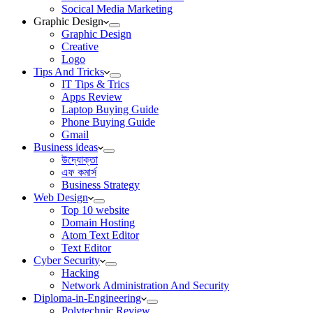
Socical Media Marketing
Graphic Design
Graphic Design
Creative
Logo
Tips And Tricks
IT Tips & Trics
Apps Review
Laptop Buying Guide
Phone Buying Guide
Gmail
Business ideas
উদ্যোক্তা
এফ কমার্স
Business Strategy
Web Design
Top 10 website
Domain Hosting
Atom Text Editor
Text Editor
Cyber Security
Hacking
Network Administration And Security
Diploma-in-Engineering
Polytechnic Review