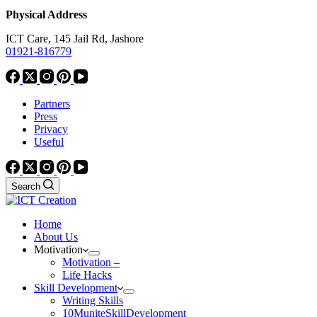
Physical Address
ICT Care, 145 Jail Rd, Jashore
01921-816779
Partners
Press
Privacy
Useful
Search
Home
About Us
Motivation
Motivation –
Life Hacks
Skill Development
Writing Skills
10MuniteSkillDevelopment