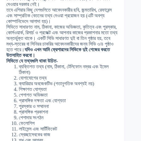
দেওয়ার দরকার নেই।
তবে এশিয়ার কিছু দেশগুলিতে আবেদনকারীর ছবি, জন্মতারিখ, রেফারেন্স
এবং সাম্প্রতিক বেতনের তথ্য দেওয়া প্রয়োজন হয় (এটি অবশ্য
কোম্পানিভেদে আলাদা হয়)।
সিভিতে সাধারণত নাম, ঠিকানা, কাজের অভিজ্ঞতা, কৃতিত্ব এবং পুরস্কার,
কোর্সওয়ার্ক, রিসার্চ ও প্রজেক্ট এবং আপনার কাজের প্রকাশনার মতো তথ্য
অন্তর্ভুক্ত থাকে। একটি সিভি সাধারণত দুই বা তিন পৃষ্ঠার হয়, তবে
মধ্য-স্তরের বা সিনিয়র চাকরির আবেদনকারীদের জন্য সিভি ৩/৪ পৃ্ষ্ঠাও
হতে পারে।
যদিও এখন আমি ফ্রেশারদের সিভিকে দুই পেজের করতে
উতসাহিত করবো।
সিভিতে যে তথ্যগুলি থাকা উচিত-
ব্যক্তিগত তথ্য (নাম, ঠিকানা, টেলিফোন নম্বর এবং ইমেল
ঠিকানা)
যোগাযোগের তথ্য
ক্যারিয়ার অবজেকটিভ (গতানুগতিক অবশ্যই নয়)
শিক্ষাগত যোগ্যতা
পেশাগত অভিজ্ঞতা
প্রাসঙ্গিক দক্ষতা এবং যোগ্যতা
পুরস্কার ও সম্মাননা
প্রাসঙ্গিক প্রকাশনা
পেশাদার সংগঠন
ফেলোশিপ
লাইসেন্স এবং সার্টিফিকেট
স্বেচ্ছাসেবকের কাজ
শখ এবং আগ্রহ