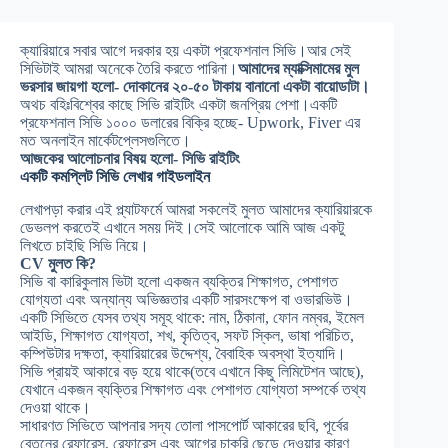
ক্যারিয়ারে সবার আগে দরকার হয় একটা প্রফেশনাল সিভি।আর সেই
সিভিটাই আমরা অনেকে তৈরি করতে পারিনা।
আমাদের ম্যাক্সিমামের মুল
ভরসার জায়গা হলো- দোকানের ২০-৫০ টাকায় বানানো একটা বায়োডাটা।
অথচ বহিঃবিশ্বের কাছে সিভি রাইটিং একটা জনপ্রিয় পেশা।একটি
প্রফেশনাল সিভি ১০০০ ডলারের বিক্রি হচ্ছে- Upwork, Fiver এর
মত অনলাইন মার্কেটপ্লেসগুলিতে।
আজকের আলোচনার বিষয় হলো- সিভি রাইটিং
একটি কমপ্লিট সিভি লেখার গাইডলাইন
লেখাপড়া করার এই প্ল্যাটফর্মে আমরা সকলেই মুলত আমাদের ক্যারিয়ারকে
ডেভলপ করতেই এখানে সময় দিই।সেই আলোকে আমি আজ একটু
লিখতে চাইছি সিভি নিয়ে।
CV মুলত কি?
সিভি বা কারিকুলাম ভিটা হলো একজন ব্যক্তির শিক্ষাগত, পেশাগত
যোগ্যতা এবং অন্যান্য অভিজ্ঞতার একটি সারসংক্ষেপ বা ওভারভিউ।
একটি সিভিতে যেসব তথ্য সমূহ থাকে: নাম, ঠিকানা, ফোন নম্বর, ইমেল
আইডি, শিক্ষাগত যোগ্যতা, শখ, কৃতিত্ব, সফট স্কিল, ভাষা পরিচিত,
কম্পিউটার দক্ষতা, ক্যারিয়ারের উদ্দেশ্য, বৈবাহিক অবস্থা ইত্যাদি।
সিভি প্রায়ই আকারে বড় হয়ে থাকে(তবে এখানে কিছু লিমিটেশন আছে),
যেখানে একজন ব্যক্তির শিক্ষাগত এবং পেশাগত যোগ্যতা সম্পর্কে তথ্য
দেওয়া থাকে।
সাধারণত সিভিতে আপনার সদ্য তোলা পাসপোর্ট আকারের ছবি, পূর্বের
বেতনের রেফারেন্স, রেফারেন্স এবং আগের চাকরি ছেড়ে দেওয়ার কারণ