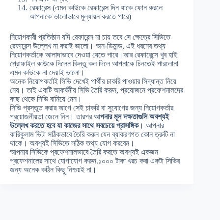
রেফারেন্স (এমন কাউকে রেফারেন্স দিন যাকে ফোন করলে
আপনাকে ভালোভাবে মুল্যায়ন করতে পারে)
নিয়োগকারী প্রতিষ্ঠান যদি রেফারেন্স না চায় তবে সে ক্ষেত্রে সিভিতে
রেফারেন্স উল্লেখ না করাই ভালো। অন-ডিমান্ড, এই ধরনের তথ্য
নিয়োগকর্তাকে আলাদাভাবে দেওয়া যেতে পারে।আর রেফারেন্সে খুব হাই
প্রোফাইল কাউকে দিলেন কিন্তু কল দিলে আপনাকে চিনতেই পারলোনা
এমন কাউকে না দেয়াই ভালো।
অনেক নিয়োগকর্তাই সিভি দেখেই পার্থীর চাকরি পাওয়ার সিদ্ধান্ত নিয়ে
নেয়। তাই একটি আকর্ষনীয় সিভি তৈরি করুন, প্রয়োজনে প্রফেশনালদের
কাছ থেকে সিভি বানিয়ে নেন।
সিভি প্রস্তুত করার আগে সেই চাকরি বা সুযোগের জন্য নিয়োগকর্তার
প্রয়োজনীয়তা জেনে নিন। তারপর আ
পনার মূল দক্ষতাগুলি অবশ্যই
উল্লেখ করতে হবে যা কাজের সাথে সবচেয়ে প্রাসঙ্গিক
। আপনার
কারিকুলাম ভিটা সঠিকভাবে তৈরি করুন যেন ব্যাকরণগত কোন ত্রুটি না
থাকে। অবশ্যই সিভিতে সঠিক তথ্য যোগ করবেন।
আপনার সিভিকে প্রফেশনালভাবে তৈরি করতে অবশ্যই একজন
প্রফেশনালের সাথে যোগাযোগ করুন.১০০০ টাকা খরচ করা একটা সিভির
জন্য অনেক কঠিন কিছু নিশ্চয়ই না।