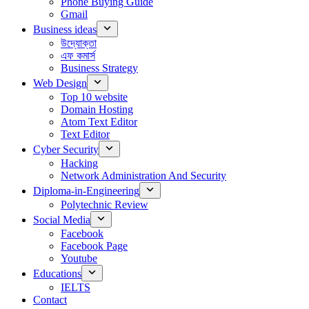
Phone Buying Guide
Gmail
Business ideas
উদ্যোক্তা
এফ কমার্স
Business Strategy
Web Design
Top 10 website
Domain Hosting
Atom Text Editor
Text Editor
Cyber Security
Hacking
Network Administration And Security
Diploma-in-Engineering
Polytechnic Review
Social Media
Facebook
Facebook Page
Youtube
Educations
IELTS
Contact