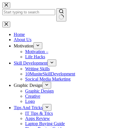
Skip
to
content
No
results
Home
About Us
Motivation
Motivation –
Life Hacks
Skill Development
Writing Skills
10MuniteSkillDevelopment
Socical Media Marketing
Graphic Design
Graphic Design
Creative
Logo
Tips And Tricks
IT Tips & Trics
Apps Review
Laptop Buying Guide