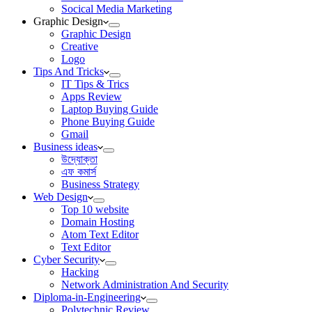
Socical Media Marketing
Graphic Design
Graphic Design
Creative
Logo
Tips And Tricks
IT Tips & Trics
Apps Review
Laptop Buying Guide
Phone Buying Guide
Gmail
Business ideas
উদ্যোক্তা
এফ কমার্স
Business Strategy
Web Design
Top 10 website
Domain Hosting
Atom Text Editor
Text Editor
Cyber Security
Hacking
Network Administration And Security
Diploma-in-Engineering
Polytechnic Review