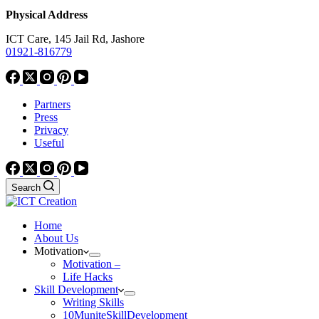
Physical Address
ICT Care, 145 Jail Rd, Jashore
01921-816779
Partners
Press
Privacy
Useful
Search
Home
About Us
Motivation
Motivation –
Life Hacks
Skill Development
Writing Skills
10MuniteSkillDevelopment