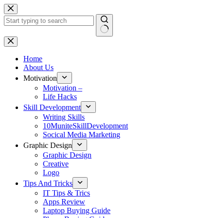
Skip
to
content
No
results
Home
About Us
Motivation
Motivation –
Life Hacks
Skill Development
Writing Skills
10MuniteSkillDevelopment
Socical Media Marketing
Graphic Design
Graphic Design
Creative
Logo
Tips And Tricks
IT Tips & Trics
Apps Review
Laptop Buying Guide