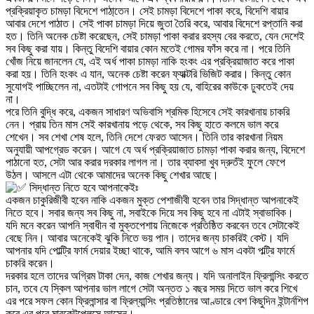
প্রক্রিয়াকৃত চামড়া বিদেশে পাঠা্তেন। সেই চামড়া বিদেশে পাকা করে, বিদেশি বায়ার
আবার দেশে পাঠাত। সেই পাকা চামড়া দিয়ে জুতা তৈরি করে, আবার বিদেশে রপ্তানি করা
হত। তিনি অনেক চেষ্টা করেছেন, সেই চামড়া পাকা করার রহস্য বের করতে, যেন দেশেই
সব কিছু করা যায়। কিন্তু বিদেশি বায়ার কোন মতেই গোমর ফাঁস করে না। পরে তিনি
খোঁজ নিয়ে জানলেন যে, এই অর্ধ পাকা চামড়া নাকি হংকং এর প্রক্রিয়াজাত করে পাকা
করা হয়। তিনি হংকং এ যান, অনেক চেষ্টা করেন ফ্যাক্টরি ভিজিট করার। কিন্তু কোন
সুযোগই পাচ্ছিলেন না, এতটাই গোপনে সব কিছু হয় যে, বাহিরের কাউকে ঢুকতেই দেয়
না।
পরে তিনি বুদ্ধি করে, একজন সাধারণ অভিবাসি শ্রমিক হিসেবে সেই কারখানায় চাকরি
নেন। প্রায় তিন মাস সেই কারখানায় পড়ে থেকে, সব কিছু হাতে কলমে ভাল করে
শেখেন। সব শেখা শেষ হলে, তিনি দেশে ফেরত আসেন। তিনি তার কারখানা নিয়ম
অনুযায়ী আপগ্রেড করেন। আগে যে অর্ধ প্রক্রিয়াজাত চামড়া পাকা করার জন্য, বিদেশে
পাঠানো হত, সেটা আর করার দরকার লাগল না। তার ব্যাবসা খুব দ্রুতঁই ফুলে ফেপে
উঠল। আসলে এটা থেকে আমাদের অনেক কিছু শেখার আছে।
সিদ্ধান্ত নিতে হবে আপনাকেইঃ
একজন চাকুরিজীবী হবেন নাকি একজন মুক্ত পেশাজীবী হবেন তার সিদ্ধান্ত আপনাকেই
নিতে হবে। সবার জন্য সব কিছু না, সবাইকে দিয়ে সব কিছু হবে না এটাই স্বাভাবিক।
যদি মনে করেন আপনি স্বাধীন বা মুক্তপেশায় নিজেকে প্রতিষ্ঠিত করবেন তবে সেটাকেই
বেছে নিন। আবার অনেকেই ঝুকি নিতে ভয় পান। তাদের জন্য চাকরিই বেস্ট। যদি
আপনার যদি পোল্ট্রি ফার্ম দেয়ার ইচ্ছা থাকে, আমি বলব আগে ৬ মাস একটা পল্ট্রি ফার্মে
চাকরি করেন।
দরকার হলে তাদের অগ্রিম টাকা দেন, কাজ শেখার জন্য। যদি অনালাইন ফ্রিলান্সিং করতে
চান, তবে যে স্কিল আপনার ভাল লাগে সেটা অন্তত ১ বছর সময় দিতে ভাল করে শিখে
এর পরে সফল কোন ফ্রিলান্সার বা ফ্রিল্যান্সিং প্রতিষ্ঠানের আণ্ডারে বেশ কিছুদিন ইন্টার্নশিপ
করে এর পরে মারকেটপ্লেসে আসেন।