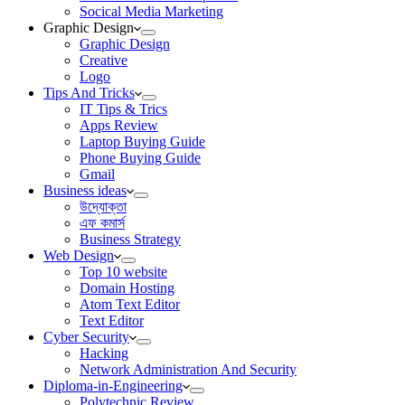
Socical Media Marketing
Graphic Design
Graphic Design
Creative
Logo
Tips And Tricks
IT Tips & Trics
Apps Review
Laptop Buying Guide
Phone Buying Guide
Gmail
Business ideas
উদ্যোক্তা
এফ কমার্স
Business Strategy
Web Design
Top 10 website
Domain Hosting
Atom Text Editor
Text Editor
Cyber Security
Hacking
Network Administration And Security
Diploma-in-Engineering
Polytechnic Review