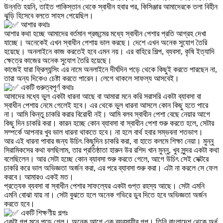
উন্নতি হয়নি, তাইত পাকিস্তান থেকে স্বাধীন হবার পর, কিসিঞ্জার আমাদেরকে তলা বিহীন
ঝুড়ি হিসেবে বলতে সাহস পেয়েছিল।
আশার কথাঃ
আশার কথা হচ্ছে আমাদের বর্তমান প্রজন্মের মধ্যে স্বাধীন পেশার প্রতি আগ্রহ দেখা
যাচ্ছে। অনেকেই এখন স্বাধীন পেশায় ভাল করছে। দেশে এখন অনেক সুযোগ তৈরি
হয়েছে। অনলাইনে কাজ করতেই হবে এমন নয়। এর বাহিরে শিল্প, ব্যবসা, কৃষি ইত্যাদি
ক্ষেত্রে কাজের অনেক সুযোগ তৈরি হয়েছে।
কাজেই যারা ফ্রিল্যন্সিং এর নামে অনলাইনে দীর্ঘদিন পড়ে থেকে কিছুই করতে পারছেন না,
তারা অন্য দিকেও চেষ্টা করতে পারেন। লেগে থাকলে সাফল্য আসবেই।
একটি গুরুত্বপূর্ণ কথাঃ
আমাদের মধ্যে ভুল একটা ধারনা আছে বা আমারা মনে করি সরাসরি একটা ব্যাবসা বা
স্বাধীন পেশায় নেমে গেলেই হবে। এর থেকে ভুল ধারনা আসলে কোন কিছু হতে পারে
না। আমি কিন্তু চাকরি করার বিরোধী নই। আমি বলব স্বাধীন পেশা বেছে নেয়ার আগে
কিছু দিন চাকরি করা। কারন হচ্ছে কোন ব্যাবসা বা স্বাধীন পেশা শুরু করতে হলে, সেটার
সম্পর্কে আপনার খুব ভাল ধারনা থাকতে হবে। না হলে বার্থ হবার সম্ভবনা শতভাগ।
আর এই ধারনা পাবার জন্য উচিৎ কিছুদিন চাকরি করা, বা হাতে কলমে শিক্ষা নেয়া। মুন্নু
সিরামিকসের কথা বলছিলাম, তার প্রতিষ্ঠাতা হারুন উর রশিদ খান মুন্নু, খুব সুন্দর একটা কথা
বলেছিলেন। আর সেটা হচ্ছে কোন ব্যাবসা শুরু করতে গেলে, আগে উচিৎ সেই সেক্টরে
চাকরি করে ভাল অভিজ্ঞতা অর্জন করা, এর পরে ব্যাবসা শুরু করা। এটা না করলে সে ফেল
করবে। আমারও একই মত।
প্রত্যেক ব্যবসা বা স্বাধীন পেশার সাফল্যের একটা গুপ্ত রহস্য আছে। সেটা এমনি
এমনি বোঝা যায় না। সেটা বুঝতে হলে অনেক গভিরে ডুব দিতে হবে অভিজ্ঞতা অর্জন
করতে হবে।
একটি শিক্ষণীয় গল্পঃ
একটা গল্প মনে পড়ে গেল। অনেক আগে এক ব্যবসায়ীর গল্প। তিনি বাংলাদেশ থেকে অর্ধ