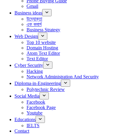
Phone Buying Guide
Gmail
Business ideas
উদ্যোক্তা
এফ কমার্স
Business Strategy
Web Design
Top 10 website
Domain Hosting
Atom Text Editor
Text Editor
Cyber Security
Hacking
Network Administration And Security
Diploma-in-Engineering
Polytechnic Review
Social Media
Facebook
Facebook Page
Youtube
Educations
IELTS
Contact