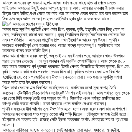
আসলে আমাদের মুল সমস্যা হলো- আমরা যখন কারো কাছে হাত না পেতে চলতে
পারি,তখন আমাদের কিছুই করার আগ্রহ জন্মায় না অথচ আপনার ভাবনায় ইনকাম করার
চিন্তা আসা উচিত,যখন থেকে আপনার খরচ আপনাকে বেয়ার করতে হবে বলে জানেন তার
ঠিক ২/৩ বছর আগে থেকে।তাহলে ফেইলিউর হবার চান্স অনেক কমে আসে।
আমাদের দেশের সমৃদ্ধ ইতিহাসঃ
আমার মতে স্বাধীন প্রতিটি পেশা সেটা শিল্প, ব্যবসা, কৃষি, ইত্যাদি যেমন কিছু হোক না
কেন, সবকিছুতেই ভালো করা সম্ভব। মুন্নু সিরামিকস বিশ্বে সিরামিকসের ক্ষেত্রে তিন
নম্বর প্রতিষ্ঠান। আমাদের গার্মেন্টস শিল্প এখন বৈদেশিক আয়ের মূল উৎস। পৃথিবীর
সবচেয়ে ঘনবসতিপূর্ণ দেশ হওয়ার পরও আমরা খাদ্যে স্বয়ংসম্পূর্ণ। স্বাধীনতার পরে
আমাদের খাদ্যে চরম ঘাটতি ছিল।
এখন আমরা খাদ্যে স্বয়ং সম্পূর্ণ, শুধু তাই নয় স্বাধীনতার পরে, আমাদের খাদ্য উৎপাদন
প্রায় চার গুন বেড়েছে। এর মুল অবদান এই স্বাধীন পেশাজীবীদের। আজ থেকে ৪০০
বছর আগে আমাদের পূর্ব পুরুষরা প্রধানত তিনটি পেশায় নিয়োজিত ছিলেন ব্যবসা, শিল্প এবং
কৃষি। তখন চাকরি করার প্রবণতা তেমন ছিল না। কৃষিতে তাদের মেধা এত বিকশিত
হয়েছিলো যে, ৩৫০ প্রজাতির ধান উৎপাদন করতেন তারা। যত ধরনের সুগন্ধি মশলা
আছে সবই তারা উৎপাদন করতেন।
শিল্পে তারা মেধাকে এত বিকশিত করেছিলেন যে, মসলিনের মতো সূক্ষ্ম কাপড় তৈরি
করতেন। টেক্সটাইল টেকনোলজির সর্বোৎকৃষ্ট নিদর্শন এই মসলিন। আজ পর্যন্ত তুলা থেকে
এর চেয়ে মিহি কাপড় তৈরি করা সম্ভব হয় নি। বিজ্ঞানীরা এখন পর্যন্ত মসলিনের মত
কাপড় তৈরি করতে পারেনি। ঢাকা যাদুঘরে গেলে মসলিন দেখতে পারবেন।
পৃথিবীর সবচেয়ে দীর্ঘ আঁশের তুলা উৎপাদিত হতো যশোর এবং বরেন্দ্র এলাকার আশপাশে।
আমাদের সওদাগরেরা সাত সমুদ্র তেরো নদী পাড়ি দিতেন। চট্টগ্রামে জাহাজ তৈরি হতো।
চট্টগ্রামে যে ‘বহদ্দার হাট’ রয়েছে সেটি ছিলো ‘বহরদার’ অর্থাৎ নৌবহরের দার বা প্রধানের
জায়গা।
আমাদের কারিগররা জাহাজ বানাতেন। সেই জাহাজে তারা জাভা, সুমাত্রা, মালদ্বীপ,