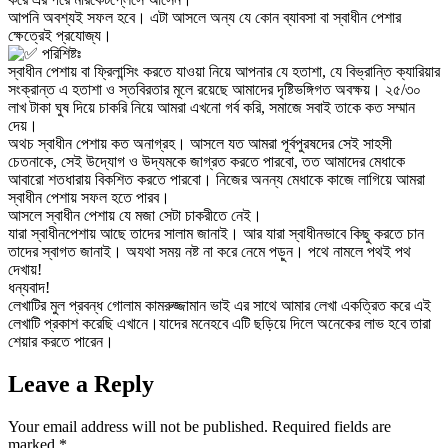
আপনি অবশ্যই সফল হবে। এটা আসলে অন্য যে কোন ব্যাবসা বা স্বাধীন পেশার
ক্ষেত্রেই প্রযোজ্য।
পরিশিষ্টঃ
স্বাধীন পেশায় বা ফ্রিলান্সিং করতে যাওয়া নিয়ে আপনার যে হতাশা, যে বিভ্রান্তি ক্যারিয়ার
সংক্রান্ত এ হতাশা ও স্তবিরতার মূলে রয়েছে আমাদের দৃষ্টিভঙ্গিগত অবক্ষয়। ২৫/৩০
লাখ টাকা ঘুষ দিয়ে চাকরি নিয়ে আমরা এখনো গর্ব করি, সমাজে সবাই তাকে কত সম্মান
দেয়।
অথচ স্বাধীন পেশায় কত অনাগ্রহ। আসলে যত আমরা পূর্বপুরষদের সেই সাহসী
চেতনাকে, সেই উদ্যোগ ও উদ্যমকে জাগ্রত করতে পারবো, তত আমাদের মেধাকে
আবারো শতধারায় বিকশিত করতে পারবো। নিজের অনন্য মেধাকে কাজে লাগিয়ে আমরা
স্বাধীন পেশায় সফল হতে পারব।
আসলে স্বাধীন পেশায় যে মজা সেটা চাকরীতে নেই।
যারা স্বাধীনপেশায় আছে তাদের সালাম জানাই। আর যারা স্বাধীনভাবে কিছু করতে চান
তাদের স্বাগত জানাই। অযথা সময় নষ্ট না করে নেমে পড়ুন। পথে নামলে পথই পথ
দেখায়!
ধন্যবাদ!
লেখাটির মুল প্রবন্ধ গোলাম কামরুজ্জামান ভাই এর সাথে আমার লেখা একত্রিত করে এই
লেখাটি প্রকাশ করেছি এখানে।যাদের মনেহবে এটি ছড়িয়ে দিলে অনেকের লাভ হবে তারা
শেয়ার করতে পারেন।
Leave a Reply
Your email address will not be published.
Required fields are
marked
*