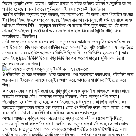
সিংহল প্রভৃতি দেশে যেতেন। বালিতে রামায়ণের নাটক অভিনয় তাদের সংস্কৃতির অংশে
পরিণত হয়েছে। কারণ তাদের পূর্বরুষেরা এই বাংলা থেকেই গিয়েছিলেন।
প্রাচীন ভাইকিং যদ্ধাদের যুদ্ধ জাহাজ, যার অনেকগুলই এই বাংলা থেকে গিয়েছিল বাংলার
বীর বিজয় সিংহ সিংহলের পত্তন করেন, সিংহল নাম তার নামানুসারেই বর্তমানে যাকে আমরা
শ্রীলংকা হিসেবে চিনি। মধ্যযুগে ভাইকিংরা যে জাহাজ দিয়ে যুদ্ধ করত, তা এই বাংলা
থেকেই গিয়েছিলো। ভাইকিংরা আমাদের তৈরি জাহাজ দিয়ে আটলান্টিক পাড়ি দিয়ে
আমেরিকায় পৌঁছেছিল।
সেটা কলম্বাসের অনেক আগের কথা। সমুদ্রযাত্রা আমাদের সংস্কৃতির এত অবিচ্ছেদ্য
অঙ্গ ছিলো যে, চাঁদ সওদাগরের কাহিনীর মতো লোকসাহিত্য সৃষ্টি হয়েছিলো। ফলশ্রুতিতে
সেসময় আমাদের এই উপমহাদেশের জিডিপি ছিলো বিশ্বের জিডিপির ২২-২৩%। আর
তখন ইংল্যান্ডের জিডিপি ছিলো বিশ্ব জিডিপির এক শতাংশ মাত্র। মুর্শিদাবাদ ছিলো
লন্ডনের চেয়েও বড় শহর।
আমাদের পেশা সংক্রান্ত দৃষ্টিভঙ্গি বদল হল যেভাবেঃ
ঔপনিবেশিক ইংরেজ শাসনামল থেকে আমাদের পেশা সংক্রান্ত ধ্যানধারণা, পরিবর্তিত হতে
শুরু করল। ইংরেজরা আমাদের ব্রেইন ওয়াশ করে, আমাদের মানসিকতাটাই চেঞ্জ করে
দিল।
আমাদের মধ্যে ধারণা সৃষ্টি হলো যে, বুদ্ধিবৃত্তিক এবং সৃজনশীল কাজগুলো করার কোনো
ক্ষমতাই আমাদের নেই। আমাদের অবস্থা দাঁড়ালো, খাঁচায় আবদ্ধ পাখির মতো।
উদ্যোক্তা হবার স্পিরিট হারিয়ে, আমরা নিজেদেরকে শুধুমাত্র চাকরিজীবী অর্থাৎ চাকর
ভাবতেই স্বাছন্দ্যবোধ করতে শুরু করলাম। সেই ঔপনিবেশিক ধ্যান ধারণা আমরা এখনো
ধারন করি। এখনো চাকরগিরি বা চাকরি করা আমাদের প্রথম পছন্দ।
যেখানে আমাদের পূর্বপুরুষ সওদাগরেরা সাত সমুদ্র তেরো নদী অনায়াসে পাড়ি দিতো,
সেখানে সৃষ্টি হলো কালাপানির ধারণা, অর্থাৎ কেউ সমুদ্র যাত্রা যদি করে, তো তার জাত
চলে যাবে, জাতচ্যুত হবে। ফলে কালক্রমে আমরা পরিচিত হলাম দুর্ভিক্ষপীড়িত, বন্যা
কবলিত, জরা-ব্যাধি জর্জরিত একটি জনপদ হিসেবে। দেশ ভাগের পরেও আমাদের কোন