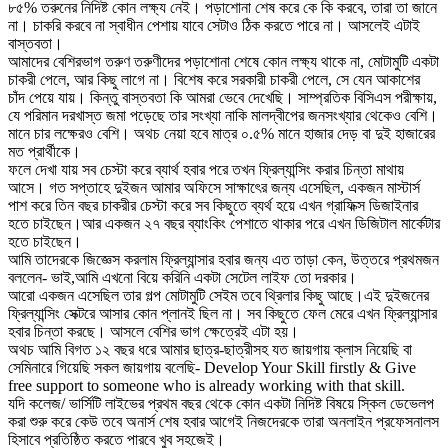
৮৫% তরুনের নিদিষ্ট কোন লক্ষ্য নেই। পড়াশোনা শেষ করে কে কি করবে, তারা তা জানে
না। চাকরি করবে না স্বাধীন পেশায় যাবে সেটাও ঠিক করতে পারে না। আসলেই এটাই
বাস্তবতা।
আমাদের বেশিরভাগ তরুণ তরুণীদের পড়াশোনা শেষে কোন লক্ষ্য থাকে না, মোটামুটি একটা
চাকরী পেলে, আর কিছু লাগে না। বিশেষ করে সরকারী চাকরী পেলে, সে যেন আকাশের
চাঁদ পেয়ে যায়। কিন্তু বাস্তবতা কি আমরা ভেবে দেখেছি। সাম্প্রতিক বিসিএস পরীক্ষায়,
যে পরিমান দরখাস্ত জমা পড়েছে তার সংখ্যা নাকি মালদ্বীপের জনসংখ্যার থেকেও বেশি।
মানে চার লক্ষেরও বেশি। অথচ নেয়া হবে মাত্র ০.৫% মানে হাজার দেড় বা দুই হাজারের
মত প্রার্থীকে।
ফলে দেখা যায় সব চেস্টা করে ব্যার্থ হবার পরে তখন ফ্রিল্যান্সিং করার চিন্তা মাথায়
আসে। গত সপ্তাহে দুইজন আমার অফিসে সাক্ষাৎের জন্য এসেছিল, একজন মাস্টার্স
পাশ করে তিন বছর চাকরীর চেস্টা করে সব কিছুতে ব্যর্থ হয়ে এখন গ্রাফিক্স ডিজাইনার
হতে চাইছেন।আর একজন ২৭ বছর ব্যাংকিং পেশাতে থাকার পরে এখন ডিজিটাল মার্কেটার
হতে চাইছেন।
আমি তাদেরকে জিজ্ঞেস করলাম ফ্রিল্যান্সার হবার জন্য এত তাড়া কেন, উত্তরে প্রথমজন
বললেন- ভাই,আমি এখনো বিয়ে করিনি একটা সেটেল লাইফ তো দরকার।
আরো একজন এসেছিল তার গল্প মোটামুটি সেইম তবে থ্রিলার কিছু আছে।এই দুইজনের
ফ্রিল্যান্সিং সেক্টরে আসার কোন প্লানই ছিল না। সব কিছুতে ফেল মেরে এখন ফ্রিল্যান্সার
হবার চিন্তা করছে। আসলে বেশির ভাগ ক্ষেত্রেই এটা হয়।
অথচ আমি বিগত ১২ বছর ধরে আমার ছাত্র-ছাত্রীসহ যত জায়গায় ক্লাস নিয়েছি বা
সেমিনারে গিয়েছি সকল জায়গায় বলেছি- Develop Your Skill firstly & Give
free support to someone who is already working with that skill.
যদি কলেজ/ ভার্সিটি লাইভের প্রথম বছর থেকে কোন একটা নিদিষ্ট বিষয়ে স্কিল ডেভেলপ
করা শুরু করে কেউ তবে অনার্স শেষ হবার আগেই নিজদেরকে তারা অনলাইন প্রফেসনালস
হিসাবে প্রতিষ্ঠিত করতে পারবে খুব সহজেই।