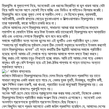
ফ্রিলান্সিং বা মুক্তপেশা নিয়ে, অনেকেরই এক ধরনের বিভ্রান্তি বা ভুল ধারনা আছে যেটা
নিয়ে আমি অনেক আগে থেকেই লিখে যাচ্ছি এবং ভিডিও বা লাইভেও ক্লিয়ার করেছি।
ফ্রিল্যন্সিং মানে হচ্ছে মুক্ত পেশা বা স্বাধীন পেশা। সে হিসেবে কৃষক, ব্যাবসায়ী,
আইনজীবী, এমনকি রাস্তার মোড়ের ফুচকাওয়ালা ও রিক্সাওয়ালারাও ফ্রিল্যন্সার। কারন
তারা স্বাবলম্বী, কারো অধীনে চাকরি করে না।
এদিকে আমাদের দেশে ফ্রিলান্সার বলতে, সাধারণত আমরা যারা অনলাইনের মাধ্যমে
ল্যাপটপ বা মোবাইল ইউজ করে টাকা ইনকাম করি তাদেরকেই ফ্রিল্যান্সার বলে আখ্যায়িত
করি এবং ওনাদের পেশাকে ফ্রিলান্সিং বলে মনে করে থাকি।
সমাজে প্রতিষ্ঠিত অন্য অনেক ভুলের মত এই ভুলটিও এখন প্রতিষ্ঠিত ভুল।যেমন
“সকালের সূর্য সারাদিনের পূর্বাভাস দেয়না ঠিক তেমনই শুধুমাত্র অনলাইনে ইনকাম করলেই
তালে ফ্রিল্যান্সারও বলেনা” এই সত্য কথাটির ঠিক উল্টোটা আমাদের সমাজে প্রতিষ্ঠিত
হয়েছে বলেই আমার এই লেখাকে পড়ে আপনার আমাকে পাগল বলতে ইচ্ছা করবে।
কিছু করার নেই আমার তবুও লিখতেই হচ্ছে কারন- আমি চাই আমার লেখা পড়ে একজন
মানুষও যদি খুব বেশি উপকৃত হয়ে এই ঠকা-ঠকির পাল্লায় না পড়েন তাহলেও অন্তত
স্বার্থকতা আসবে।
বর্তমান বাস্তবতাঃ
বর্তমানে মিডিয়াতে ফ্রিল্যান্সারদের নিয়ে যেসব ফিচার প্রতিবেদন প্রকাশিত হয় তাতে
সাধারণ মানুষের একটা ধারনা হতে পারে যে, বেকার যুবক যুবতী, দিনমজুর, গার্মেন্টস কর্মী,
আল্প শিক্ষিত তরুন তরুণী, ধরা খাওয়া, প্রতারিত হওয়া মানুষেরাই ফ্রিল্যান্সার হয়। এর
কিছুটা সত্যতা থাকলেও পুরাপুরি সত্য নয়।
অনেক স্মার্ট ছেলে মেয়ে তাদের গ্রাজুয়েশন শুরু করার সময় থেকেই, নিজেকে একজন
ফ্রিল্যান্সার হিসাবে প্রতিষ্ঠিত করার সংকল্প নিয়ে সেভাবে এগোচ্ছেন। অনেকেই এখন
অনলাইন প্রফেশনকে ফুলটাইম প্রফেশন হিসাবে বেঁছে নিচ্ছেন।
বেশ কিছুদিন আগে প্রথম আলোতে একটা জরিপ প্রকাশিত হয়েছিল যে, আমাদের দেশের