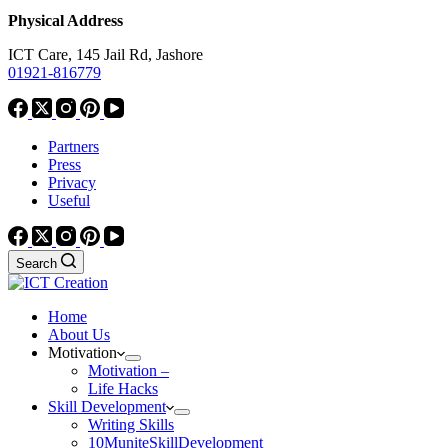
Physical Address
ICT Care, 145 Jail Rd, Jashore
01921-816779
Partners
Press
Privacy
Useful
Search
Home
About Us
Motivation
Motivation –
Life Hacks
Skill Development
Writing Skills
10MuniteSkillDevelopment