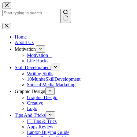
Skip
to
content
No
results
Home
About Us
Motivation
Motivation –
Life Hacks
Skill Development
Writing Skills
10MuniteSkillDevelopment
Socical Media Marketing
Graphic Design
Graphic Design
Creative
Logo
Tips And Tricks
IT Tips & Trics
Apps Review
Laptop Buying Guide