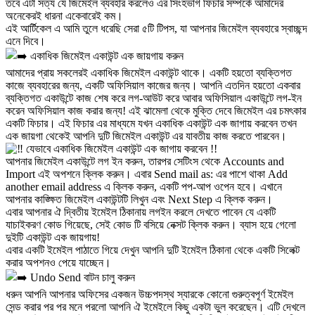
তবে এটা সত্য যে জিমেইল ব্যবহার করলেও এর সিংহভাগ ফিচার সম্পর্কে আমাদের
অনেকেরই ধারনা একেবারেই কম।
এই আর্টিকেল এ আমি তুলে ধরেছি সেরা ৫টি টিপস, যা আপনার জিমেইল ব্যবহারে স্বাচ্ছন্দ
এনে দিবে।
একাধিক জিমেইল একাউন্ট এক জায়গায় করুন
আমাদের প্রায় সকলেরই একাধিক জিমেইল একাউন্ট থাকে। একটি হয়তো ব্যক্তিগত
কাজে ব্যবহারের জন্য, একটি অফিসিয়াল কাজের জন্য। আপনি এতদিন হয়তো একবার
ব্যক্তিগত একাউন্টে কাজ শেষ করে লগ-আউট করে আবার অফিসিয়াল একাউন্টে লগ-ইন
করেন অফিসিয়াল কাজ করার জন্য! এই ঝামেলা থেকে মুক্তি দেবে জিমেইল এর চমৎকার
একটি ফিচার। এই ফিচার এর মাধ্যমে যখন একাধিক একাউন্ট এক জাগায় করবেন তখন
এক জায়গা থেকেই আপনি দুটি জিমেইল একাউন্ট এর যাবতীয় কাজ করতে পারবেন।
যেভাবে একাধিক জিমেইল একাউন্ট এক জাগায় করবেন !!
আপনার জিমেইল একাউন্টে লগ ইন করুন, তারপর সেটিংস থেকে Accounts and
Import এই অপশনে ক্লিক করুন। এবার Send mail as: এর পাশে থাকা Add
another email address এ ক্লিক করুন, একটি পপ-আপ ওপেন হবে। এখানে
আপনার কাঙ্ক্ষিত জিমেইল একাউন্টটি লিখুন এবং Next Step এ ক্লিক করুন।
এবার আপনার ঐ দ্বিতীয় ইমেইল ঠিকানায় লগইন করলে দেখতে পাবেন যে একটি
যাচাইকরণ কোড গিয়েছে, সেই কোড টি বসিয়ে নেক্সট ক্লিক করুন। ব্যাস হয়ে গেলো
দুইটি একাউন্ট এক জায়গায়!
এবার একটি ইমেইল পাঠাতে গিয়ে দেখুন আপনি দুটি ইমেইল ঠিকানা থেকে একটি সিলেক্ট
করার অপশনও পেয়ে যাচ্ছেন।
Undo Send বাটন চালু করুন
ধরুন আপনি আপনার অফিসের একজন উচ্চপদস্থ স্যারকে কোনো গুরুত্বপূর্ণ ইমেইল
সেন্ড করার পর পর মনে পরলো আপনি ঐ ইমেইলে কিছু একটা ভুল করেছেন। এটি দেখলে