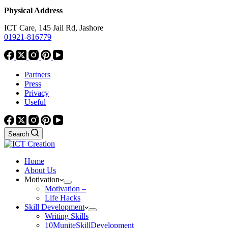
Physical Address
ICT Care, 145 Jail Rd, Jashore
01921-816779
Partners
Press
Privacy
Useful
Search
Home
About Us
Motivation
Motivation –
Life Hacks
Skill Development
Writing Skills
10MuniteSkillDevelopment