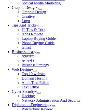
Socical Media Marketing
Graphic Design
Graphic Design
Creative
Logo
Tips And Tricks
IT Tips & Trics
Apps Review
Laptop Buying Guide
Phone Buying Guide
Gmail
Business ideas
উদ্যোক্তা
এফ কমার্স
Business Strategy
Web Design
Top 10 website
Domain Hosting
Atom Text Editor
Text Editor
Cyber Security
Hacking
Network Administration And Security
Diploma-in-Engineering
Polytechnic Review