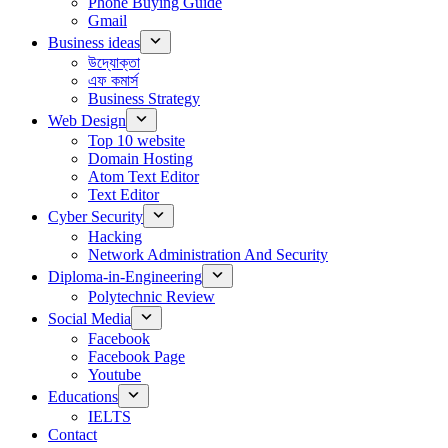
Phone Buying Guide
Gmail
Business ideas
উদ্যোক্তা
এফ কমার্স
Business Strategy
Web Design
Top 10 website
Domain Hosting
Atom Text Editor
Text Editor
Cyber Security
Hacking
Network Administration And Security
Diploma-in-Engineering
Polytechnic Review
Social Media
Facebook
Facebook Page
Youtube
Educations
IELTS
Contact