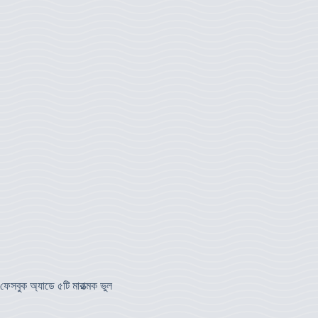
ফেসবুক অ্যাডে ৫টি মারাত্মক ভুল