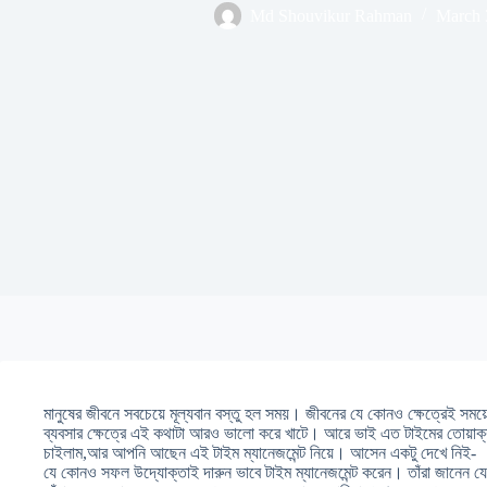
Md Shouvikur Rahman
March 
মানুষের জীবনে সবচেয়ে মূল্যবান বস্তু হল সময়। জীবনের যে কোনও ক্ষেত্রেই সময়
ব্যবসার ক্ষেত্রে এই কথাটা আরও ভালো করে খাটে। আরে ভাই এত টাইমের তোয়াক্
চাইলাম,আর আপনি আছেন এই টাইম ম্যানেজমেন্ট নিয়ে। আসেন একটু দেখে নিই-
যে কোনও সফল উদ্যোক্তাই দারুন ভাবে টাইম ম্যানেজমেন্ট করেন। তাঁরা জানেন যে