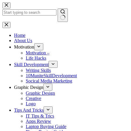
Skip
to
content
No
results
Home
About Us
Motivation
Motivation –
Life Hacks
Skill Development
Writing Skills
10MuniteSkillDevelopment
Socical Media Marketing
Graphic Design
Graphic Design
Creative
Logo
Tips And Tricks
IT Tips & Trics
Apps Review
Laptop Buying Guide