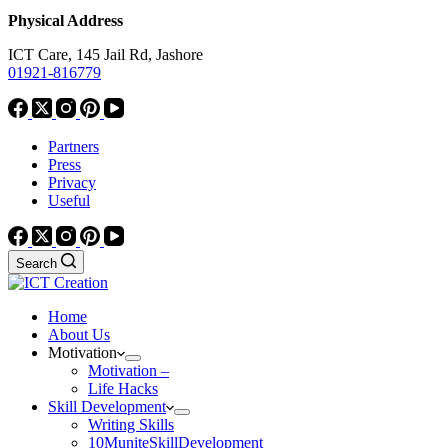
Physical Address
ICT Care, 145 Jail Rd, Jashore
01921-816779
Partners
Press
Privacy
Useful
Search
Home
About Us
Motivation
Motivation –
Life Hacks
Skill Development
Writing Skills
10MuniteSkillDevelopment