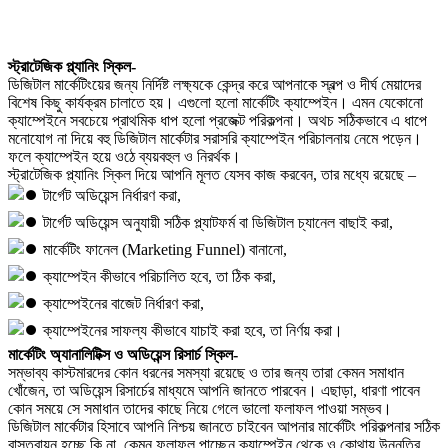
স্ট্রাটেজিক প্ল্যানিং স্কিল-
ডিজিটাল মার্কেটিংয়ের জন্য নির্দিষ্ট লক্ষ্যকে কেন্দ্র করে আপনাকে স্বল্প ও দীর্ঘ মেয়াদের
বিশেষ কিছু কার্যক্রম চালাতে হয়। এগুলো হলো মার্কেটিং ক্যাম্পেইন। এমন যেকোনো
ক্যাম্পেইনে সবচেয়ে প্রাথমিক ধাপ হলো প্রজেক্ট পরিকল্পনা। অথচ সঠিকভাবে এ ধাপে
মনোযোগ না দিয়ে বহু ডিজিটাল মার্কেটার সরাসরি ক্যাম্পেইন পরিচালনায় নেমে পড়েন।
ফলে ক্যাম্পেইন হয়ে ওঠে ব্যয়বহুল ও নিরর্থক।
স্ট্রাটেজিক প্ল্যানিং স্কিল দিয়ে আপনি মূলত যেসব কাজ করবেন, তার মধ্যে রয়েছে –
টার্গেট অডিয়েন্স নির্ধারণ করা,
টার্গেট অডিয়েন্স অনুযায়ী সঠিক প্ল্যাটফর্ম বা ডিজিটাল চ্যানেল বাছাই করা,
মার্কেটিং ফানেল (Marketing Funnel) বানানো,
ক্যাম্পেইন কীভাবে পরিচালিত হবে, তা ঠিক করা,
ক্যাম্পেইনের বাজেট নির্ধারণ করা,
ক্যাম্পেইনের সাফল্য কীভাবে যাচাই করা হবে, তা নির্ণয় করা।
মার্কেটিং অ্যানালিটিক্স ও অডিয়েন্স রিসার্চ স্কিল-
সম্ভাব্য কাস্টমারদের কোন ধরনের সমস্যা রয়েছে ও তার জন্য তারা কেমন সমাধান
খোঁজেন, তা অডিয়েন্স রিসার্চের মাধ্যমে আপনি জানতে পারবেন। এছাড়া, ধারণা পাবেন
কোন সময়ে সে সমাধান তাদের কাছে নিয়ে গেলে ভালো ফলাফল পাওয়া সম্ভব।
ডিজিটাল মার্কেটার হিসাবে আপনি নিশ্চয় জানতে চাইবেন আপনার মার্কেটিং পরিকল্পনার সঠিক
বাস্তবায়ন হচ্ছে কি না, কেমন ফলাফল পাচ্ছেন ক্যাম্পেইন থেকে ও কোথায় উন্নতির