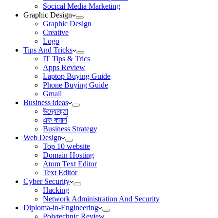
Socical Media Marketing
Graphic Design
Graphic Design
Creative
Logo
Tips And Tricks
IT Tips & Trics
Apps Review
Laptop Buying Guide
Phone Buying Guide
Gmail
Business ideas
উদ্যোক্তা
এফ কমার্স
Business Strategy
Web Design
Top 10 website
Domain Hosting
Atom Text Editor
Text Editor
Cyber Security
Hacking
Network Administration And Security
Diploma-in-Engineering
Polytechnic Review