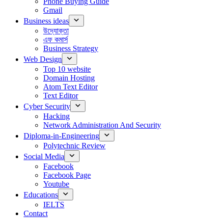
Phone Buying Guide
Gmail
Business ideas
উদ্যোক্তা
এফ কমার্স
Business Strategy
Web Design
Top 10 website
Domain Hosting
Atom Text Editor
Text Editor
Cyber Security
Hacking
Network Administration And Security
Diploma-in-Engineering
Polytechnic Review
Social Media
Facebook
Facebook Page
Youtube
Educations
IELTS
Contact