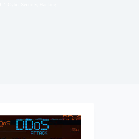
0
Cyber Security
,
Hacking