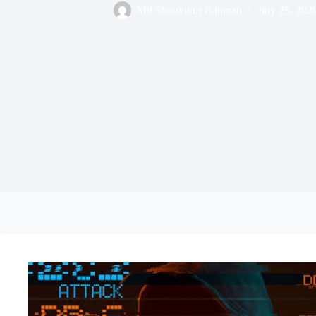
Md Shouvikur Rahman
July 25, 202