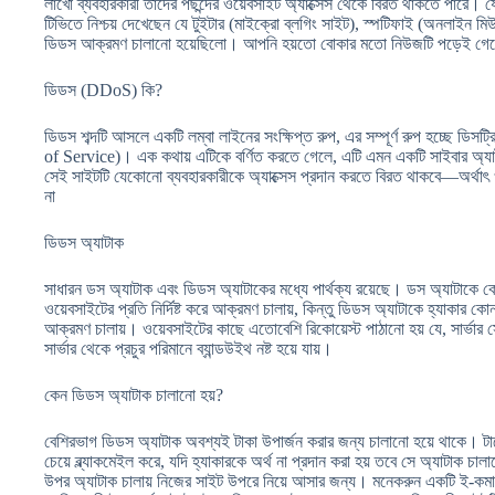
লাখো ব্যবহারকারী তাদের পছন্দের ওয়েবসাইট অ্যাক্সেস থেকে বিরত থাকতে পারে।
টিভিতে নিশ্চয় দেখেছেন যে টুইটার (মাইক্রো ব্লগিং সাইট), স্পটিফাই (অনলাইন ম
ডিডস আক্রমণ চালানো হয়েছিলো। আপনি হয়তো বোকার মতো নিউজটি পড়েই গেছে
ডিডস (DDoS) কি?
ডিডস শব্দটি আসলে একটি লম্বা লাইনের সংক্ষিপ্ত রুপ, এর সম্পূর্ণ রুপ হচ্ছে ডিসট
of Service)। এক কথায় এটিকে বর্ণিত করতে গেলে, এটি এমন একটি সাইবার অ্য
সেই সাইটটি যেকোনো ব্যবহারকারীকে অ্যাক্সেস প্রদান করতে বিরত থাকবে—অর্থাৎ
না
ডিডস অ্যাটাক
সাধারন ডস অ্যাটাক এবং ডিডস অ্যাটাকের মধ্যে পার্থক্য রয়েছে। ডস অ্যাটাকে কো
ওয়েবসাইটের প্রতি নির্দিষ্ট করে আক্রমণ চালায়, কিন্তু ডিডস অ্যাটাকে হ্যাক
আক্রমণ চালায়। ওয়েবসাইটের কাছে এতোবেশি রিকোয়েস্ট পাঠানো হয় যে, সার্ভার সে
সার্ভার থেকে প্রচুর পরিমানে ব্যান্ডউইথ নষ্ট হয়ে যায়।
কেন ডিডস অ্যাটাক চালানো হয়?
বেশিরভাগ ডিডস অ্যাটাক অবশ্যই টাকা উপার্জন করার জন্য চালানো হয়ে থাকে। টার্
চেয়ে ব্ল্যাকমেইল করে, যদি হ্যাকারকে অর্থ না প্রদান করা হয় তবে সে অ্যাটাক চা
উপর অ্যাটাক চালায় নিজের সাইট উপরে নিয়ে আসার জন্য। মনেকরুন একটি ই-কমার