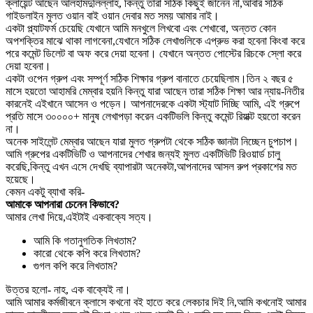
ক্লায়েন্ট আছেন আলহামদুলিল্লাহ, কিন্তু তারা সঠিক কিছুই জানেন না,আবার সঠিক
গাইডলাইন মুলত ওয়ান বাই ওয়ান দেবার মত সময় আমার নাই।
একটা প্ল্যাটফর্ম চেয়েছি যেখানে আমি মনখুলে লিখবো এবং শেখাবো, অন্তত কোন
অপশক্তির মাঝে থাকা লাগবেনা,যেখানে সঠিক লেখাগুলিকে এপ্রুভ করা হবেনা কিংবা করে
পরে কমেন্ট ডিলেট বা অফ করে দেয়া হবেনা। যেখানে অন্তত পোস্টের রিচকে স্লো করে
দেয়া হবেনা।
একটা ওপেন গ্রুপ এবং সম্পূর্ণ সঠিক শিক্ষার গ্রুপ বানাতে চেয়েছিলাম।তিন ২ বছর ৫
মাসে হয়তো আহামরি মেম্বার হয়নি কিন্তু যারা আছেন তারা সঠিক শিক্ষা আর ন্যায়-নিতীর
কারনেই এইখানে আসেন ও পড়েন। আপনাদেরকে একটা স্ট্যাট দিচ্ছি আমি, এই গ্রুপে
প্রতি মাসে ৩০০০০+ মানুষ লেখাপড়া করেন একটিভলি কিন্তু কমেন্ট রিয়াক্ট হয়তো করেন
না।
অনেক সাইলেন্ট মেম্বার আছেন যারা মুলত গ্রুপটা থেকে সঠিক জ্ঞানটা নিচ্ছেন চুপচাপ।
আমি গ্রুপের একটিভিটি ও আপনাদের শেখার জন্যই মুলত একটিভিটি রিওয়ার্ড চালু
করেছি,কিন্তু এখন এসে দেখছি ব্যাপারটা অনেকটা,আপনাদের আসল রুপ প্রকাশের মত
হয়েছে।
কেমন একটু ব্যাখা করি-
আমাকে আপনারা চেনেন কিভাবে?
আমার লেখা দিয়ে,এইটাই একবাক্যে সত্য।
আমি কি গতানুগতিক লিখতাম?
কারো থেকে কপি করে লিখতাম?
গুগল কপি করে লিখতাম?
উত্তর হলো- নাহ, এক বাক্যেই না।
আমি আমার কর্মজীবনে ক্লাসে কখনো বই হাতে করে লেকচার দিই নি,আমি কখনোই আমার