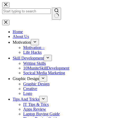
Skip
to
content
No
results
Home
About Us
Motivation
Motivation –
Life Hacks
Skill Development
Writing Skills
10MuniteSkillDevelopment
Socical Media Marketing
Graphic Design
Graphic Design
Creative
Logo
Tips And Tricks
IT Tips & Trics
Apps Review
Laptop Buying Guide