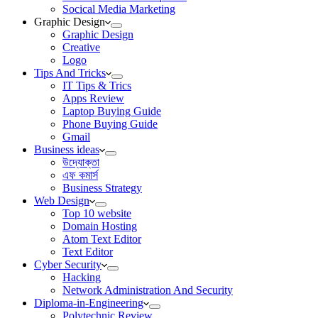
Socical Media Marketing
Graphic Design
Graphic Design
Creative
Logo
Tips And Tricks
IT Tips & Trics
Apps Review
Laptop Buying Guide
Phone Buying Guide
Gmail
Business ideas
উদ্যোক্তা
এফ কমার্স
Business Strategy
Web Design
Top 10 website
Domain Hosting
Atom Text Editor
Text Editor
Cyber Security
Hacking
Network Administration And Security
Diploma-in-Engineering
Polytechnic Review