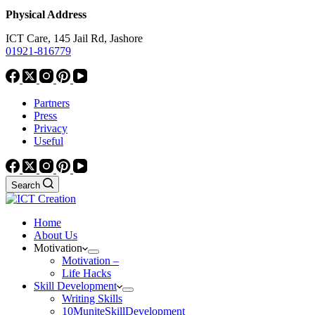
Physical Address
ICT Care, 145 Jail Rd, Jashore
01921-816779
Partners
Press
Privacy
Useful
Search
Home
About Us
Motivation
Motivation –
Life Hacks
Skill Development
Writing Skills
10MuniteSkillDevelopment