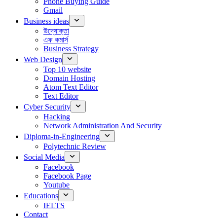
Phone Buying Guide
Gmail
Business ideas
উদ্যোক্তা
এফ কমার্স
Business Strategy
Web Design
Top 10 website
Domain Hosting
Atom Text Editor
Text Editor
Cyber Security
Hacking
Network Administration And Security
Diploma-in-Engineering
Polytechnic Review
Social Media
Facebook
Facebook Page
Youtube
Educations
IELTS
Contact