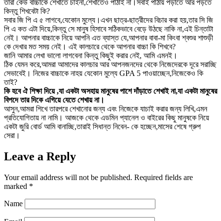
তারা কেউ বাচ্চাকে শেখাতে চাইনা,শেখাতেও পাঠাই না।সবাই পাঠায় পড়াতে আর পড়তে
কিন্তু শিখবেটা কি?
সবার জি পি এ ৫ লাগবে,যেকোন মুল্যে।এখন ছাত্র-ছাত্রীদের বিচার করা হয়,তার সি জি
পি এ কত এটা দিয়ে,কিন্তু সে মানুষ হিসাবে সঠিকভাবে বেড়ে উঠছে নাকি না,এই চিন্তাটা
নেই। আপনার বাচ্চাকে নিয়ে আপনি এত ব্যাস্ত যে,আপনার বাবা-মা কিংবা শ্বশুর শাশুড়ী
কে দেখার মত সময় নেই। এই কালচারে থেকে আপনার বাচ্চা কি শিখবে?
জানি আমার লেখা ভালো লাগবেনা কিন্তু কিছুই করার নেই, আমি এমনই।
ঠিক যেমন করে,আমরা আমাদের কালচার আর আপনজনদের থেকে নিজেদেরকে দূরে সরাচ্ছি
সেভাবেই। নিজের বাচ্চাকে নাহয় যেকোন মুল্যে GPA 5 পাওয়াচ্ছেন,নিজেকেও কি
তাই?
কি হবে ঐ শিক্ষা দিয়ে ,যা একটা অসহায় মানুষের পাশে দাঁড়াতে শেখাই না,যা একটা মানুষের
বিপদে তার দিকে এগিয়ে যেতে শেখায় না।
আসুন,আমরা শিখে তারপরে শেখানোর জন্য এবং নিজেকে যাচাই করার জন্য লিখি,এমন
প্রতিযোগিতায় না নামি। আজকে থেকে এডমিন প্যানেল ও বাইরের কিছু মানুষকে নিয়ে
একটা জুরি বোর্ড আমি বানাচ্ছি,তারাই সিধান্ত নিবেন- কে হচ্ছেন,মাসের শেষে গ্রুপ
সেরা।
Leave a Reply
Your email address will not be published.
Required fields are
marked
*
Name