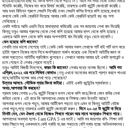
ছাত্র-ছাত্রীদের হুবহু বই কিংবা গুগল থেকে পড়াই নি। আমি সব সময় নিজে একটা বিষয়ে
স্ট্যাডি করেছি, নিজের মত করে রিসার্চ করেছি, তারপরে একটা কন্টেন্ট জেনারেট করেছি।
আর যখন বিভিন্ন গ্রুপে সেগুলি লিখেছি তখন সেগুলি কপির উপরে কপি হয়েছে,কখনো
কখনো কেউ কেউ ক্রেডিট দিয়েছে আবার কেউ কেউ ক্রেডিট ছাড়াই বড় বড় গলা
দেখিয়েছে।
একটা পর্যায়ে আমি এগুলি নিয়ে মাথাব্যাথা কমিয়েছি এবং সব জায়গায় লেখা বাদ দিয়েছি
কিন্তু তবুও আমার গ্রুপের থেকে লেখা কপি হয়েছে আমার ব্লগ থেকে কপি হয়েছে।
এরপরে আমি ব্লগ থেকে কপি করার অপশনটাই বাদ দিয়েছি তবুও থেমে থাকেনি।
কেন হয়েছে কপি জানেন?
লেখাটা তার ভালো লেগেছে তাই।কেউ কেউ আমার সকল লেখাকে পার্ট বাই পার্ট ভাগ করে
দুইটা গ্রুপে নিজের নামে লিখে জনপ্রিয়তা অর্জন করেছে এবং নিজেই আইটির জ্ঞান না
থাকা স্বত্তেও আইটির প্রতিষ্ঠান খুলেছেন। সেখানে আবার আমার দুই একটা ক্লায়েন্ট ও
চলে গেছেন ঐ লেখার প্রেমে পড়েই।
তবুও আমিই বিজয়ী দিনশেষে,
কারন কি জানেন?
লেখার মধ্যে নলেজ ছিলো।
আমি গত
এপ্রিল,২০২২ এর পরে লিখিনা কোথাও
।তবু এখনো অনেকের কাছেই প্রশ্ন করলে পাওয়া
যাবে,আইটির নলেজ কার লেখা পড়ে পেয়েছেন?
উত্তর আসবে- সৌভিক স্যার কিংবা ভাইয়া
। এটাই একটা কন্টেন্টের স্বার্থকতা।
অথচ,আপনারা কি করছেন?
প্রথম হবার নেশায় ৮০% কন্টেন্ট নিচ্ছেন গুগল থেকে কপি করে,কিংবা কোন কবির লেখা
কবিতা থেকে। এই করে কি আপনাদের মেধার বা শিক্ষার কোন উন্নতি আছে?
আপনারা গুগল থেকে পড়ুন, আমার আর্টিকেল পড়তে হবে এমন না কিন্তু আইটি বেইজ
লেখা পড়ুন,পড়ে তারপরে একটা কন্টেন্ট জেনারেট করুন।
দিনে ২০-২৫ টা কন্টেন্ট না দিয়ে
তিনটা দেন, যেন ঐগুলা থেকে নিজেও শিখতে পারেন আর সাথে অন্যরাও শিখতে পারে
।
আপনাদের অবস্থা হলো- I am GPA 5 এর মতই। আমি সব জায়গায় বলি- শিক্ষা নস্ট
হবার পিছনে শুধু এককভাবে কেউ দ্বায়ি না,বরং সবচেয়ে বেশি দ্বায় হচ্ছে অভিভাবকদের।