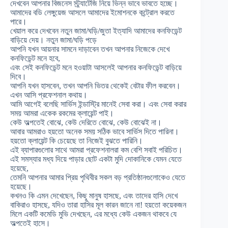
দেখবেন আপনার বিজনেস স্ট্র্যাটেজি নিয়ে ভিন্ন ভাবে ভাবতে হচ্ছে।
আমাদের বডি লেঙ্গুয়েজ আসলে আমাদের ইমোশনকে কন্ট্রোল করতে
পারে।
খেয়াল করে দেখবেন নতুন জামা/ঘড়ি/জুতা ইত্যাদি আমাদের কনফিডেন্ট
বাড়িয়ে দেয়। নতুন জামা/ঘড়ি পড়ে
আপনি যখন আয়নার সামনে দাড়াবেন তখন আপনার নিজেকে দেখে
কনফিডেন্ট মনে হবে,
এবং সেই কনফিডেন্ট মনে হওয়াটা আসলেই আপনার কনফিডেন্ট বাড়িয়ে
দিবে।
আপনি যখন হাসবেন, তখন আপনি ভিতর থেকেই বেটার ফীল করবেন।
এখন আসি প্রফেশনাল কথায়।
আমি আগেই বলেছি সার্ভিস ইন্ডাস্ট্রি মানেই সেবা করা। এবং সেবা করার
সময় আমরা একেক রকমের ক্লায়েন্ট পাই।
কেউ অল্পতেই বোঝে, কেউ দেরিতে বোঝে, কেউ বোঝেই না।
আবার আমরাও হয়তো অনেক সময় সঠিক ভাবে সার্ভিস দিতে পারিনা।
হয়তো ক্লায়েন্ট কি চেয়েছে তা নিজেই বুঝতে পারিনি।
এই ব্যাপারগুলোর সাথে আমরা প্রফেশনালরা কম বেশি সবাই পরিচিত।
এই সমস্যার মধ্য দিয়ে পাড়ার ছোট একটা মুদি দোকানিকে যেমন যেতে
হয়েছে,
তেমনি আপনার আমার প্রিয় পৃথিবীর সকল বড় প্রতিষ্ঠানগুলোকেও যেতে
হয়েছে।
কখনও কি এমন দেখেছেন, কিছু মানুষ হাসছে, এবং তাদের হাসি দেখে
বাকিরাও হাসছে, যদিও তারা হাসির মূল কারন জানে না! হয়তো কয়েকজন
মিলে একটি কমেডি মুভি দেখছেন, এর মধ্যে কেউ একজন থাকবে যে
অল্পতেই হাসে।