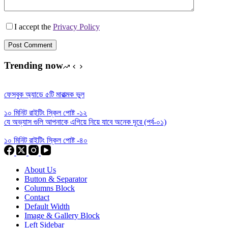
I accept the
Privacy Policy
Post Comment
Trending now
ফেসবুক অ্যাডে ৫টি মারাত্মক ভুল
১০ মিনিট রাইটিং স্কিল পোষ্ট -১২
যে অভ্যাস গুলি আপনাকে এগিয়ে নিয়ে যাবে অনেক দূরে (পর্ব-০১)
১০ মিনিট রাইটিং স্কিল পোষ্ট -৪০
About Us
Button & Separator
Columns Block
Contact
Default Width
Image & Gallery Block
Left Sidebar