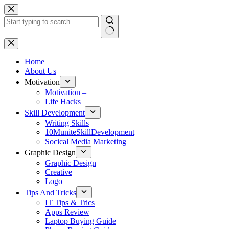
Skip
to
content
No
results
Home
About Us
Motivation
Motivation –
Life Hacks
Skill Development
Writing Skills
10MuniteSkillDevelopment
Socical Media Marketing
Graphic Design
Graphic Design
Creative
Logo
Tips And Tricks
IT Tips & Trics
Apps Review
Laptop Buying Guide