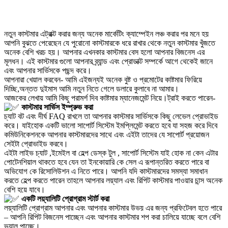
নতুন কাস্টমার এট্রাক্ট করার জন্য অনেক মার্কেটিং ক্যাম্পেইন লঞ্চ করার পর মনে হয়
আপনি বুঝতে পেরেছেন যে পুরোনো কাস্টমারকে ধরে রাখার থেকে নতুন কাস্টমার খুঁজতে
অনেক বেশি খরচ হয়। আপনার এখনকার কাস্টমার বেস হলো আপনার বিজনেস এর
মূলধন। এই কাস্টমার গুলো আপনার ব্র্যান্ড এবং প্রোডাক্ট সম্পর্কে আগে থেকেই জানে
এবং আপনার সার্ভিসকে পছন্দ করে।
আপনারা খেয়াল করবেন- আমি এইজন্যই অনেক বুষ্ট ও প্রমোটের কাষ্টমার ফিরিয়ে
দিচ্ছি,অন্তত দুইমাস আমি নতুন নিতে গেলে ডলারে কুলাবে না আমার।
আজকের লেখায় আমি কিছু পরামর্শ দিব কাষ্টমার ম্যানেজমেন্ট নিয়ে।ট্রাই করতে পারেন-
কাস্টমার সার্ভিস ইম্প্রুভ করা
চ্যাট বট এবং দীর্ঘ FAQ রাখলে তা আপনার কাস্টমার সার্ভিসকে কিছু লেভেল প্রোভাইড
করে। যাইহোক একটি ভালো সাপোর্ট সিস্টেম ইমপ্লিমেন্ট করতে হবে যা সহজ করে দিবে
কমিউনিকেশনকে আপনার কাস্টমারদের সাথে এবং এইটা তাদের যে সাপোর্ট প্রয়োজন
সেইটা প্রোভাইড করবে।
এইটা লাইভ চ্যাট ,ইমেইল বা হেল্প ডেস্ক টুল , সাপোর্ট সিস্টেম যাই হোক না কেন এটার
পোটেনশিয়াল থাকতে হবে যেন তা ইনকোয়ারি কে সেল এ রূপান্তরিত করতে পারে বা
অভিযোগ কে রিসোলিউশন এ নিতে পারে। আপনি যদি কাস্টমারদের সমস্যা সমাধান
করতে হেল্প করতে পারেন তাহলে আপনার লয়্যাল এবং রিপিট কাস্টমার পাওয়ার চান্স অনেক
বেশি হয়ে যাবে।
একটি লয়্যালিটি প্রোগ্রাম স্টার্ট করা
লয়্যালিটি প্রোগ্রাম আপনার এবং আপনার কাস্টমার উভয় এর জন্য প্রফিটেবল হতে পারে
– আপনি রিপিট বিজনেস পাচ্ছেন এবং আপনার কাস্টমার শপ করা চালিয়ে যাচ্ছে বলে বেশি
ভ্যালু পাচ্ছে।