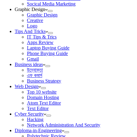
Socical Media Marketing
Graphic Design
Graphic Design
Creative
Logo
Tips And Tricks
IT Tips & Trics
Apps Review
Laptop Buying Guide
Phone Buying Guide
Gmail
Business ideas
উদ্যোক্তা
এফ কমার্স
Business Strategy
Web Design
Top 10 website
Domain Hosting
Atom Text Editor
Text Editor
Cyber Security
Hacking
Network Administration And Security
Diploma-in-Engineering
Polytechnic Review