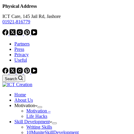
Physical Address
ICT Care, 145 Jail Rd, Jashore
01921-816779
Partners
Press
Privacy
Useful
Search
Home
About Us
Motivation
Motivation –
Life Hacks
Skill Development
Writing Skills
10MuniteSkillDevelopment