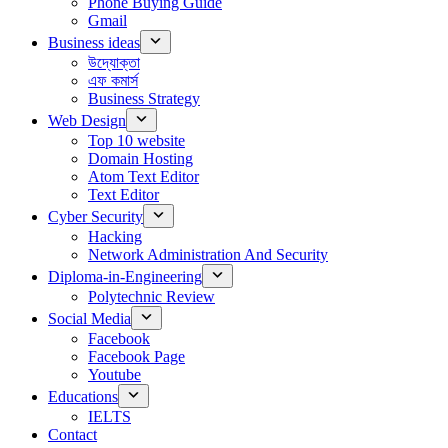
Phone Buying Guide
Gmail
Business ideas
উদ্যোক্তা
এফ কমার্স
Business Strategy
Web Design
Top 10 website
Domain Hosting
Atom Text Editor
Text Editor
Cyber Security
Hacking
Network Administration And Security
Diploma-in-Engineering
Polytechnic Review
Social Media
Facebook
Facebook Page
Youtube
Educations
IELTS
Contact