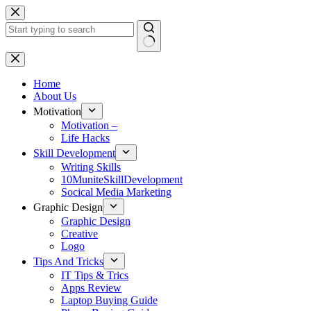
Skip
to
content
No
results
Home
About Us
Motivation
Motivation –
Life Hacks
Skill Development
Writing Skills
10MuniteSkillDevelopment
Socical Media Marketing
Graphic Design
Graphic Design
Creative
Logo
Tips And Tricks
IT Tips & Trics
Apps Review
Laptop Buying Guide