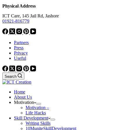
Physical Address
ICT Care, 145 Jail Rd, Jashore
01921-816779
Partners
Press
Privacy
Useful
Search
Home
About Us
Motivation
Motivation –
Life Hacks
Skill Development
Writing Skills
10MuniteSkillDevelopment