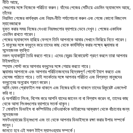
নীতি আছে,
সেগুলোর সঙ্গে নিজেকে পরিচিত করুন। যাঁদের পেজের সেটিংয়ে এডমিন অ্যাকসেস আছে,
তাঁদের
নিয়মিত পেজের কার্যক্রম এবং নিয়ম-নীতি পর্যালোচনা করুন এবং পেজে কোনো বিজনেস
ম্যানেজারকে
যুক্ত করার সময় নিজের দেওয়া নিয়মগুলোর ব্যাপারে ভেবে দেখুন। পেজের একাধিক
এডমিন রাখতে পারেন।
পেজের অ্যাকসেস হারিয়ে ফেললে তিনি আপনাকে আবার সেখানে ফিরিয়ে নিতে পারেন।
5
মানুষের সঙ্গে বন্ধুত্ব করে তাদের কাছ থেকে কার্যসিদ্ধি করার লক্ষ্যে স্ক্যামার বা
সন্দেহজনক ব্যক্তি
নকল অ্যাকাউন্ট তৈরি করতে পারে। এদের ফ্রেন্ড রিকোয়েস্ট গ্রহণ করলে তারা আপনার
টাইমলাইনে
স্প্যাম পোস্ট করে আপনার বন্ধুদের সঙ্গে শেয়ার করতে পারে।
স্ক্যামার আপনাকে এবং আপনার পরিচিতজনদের বিদ্বেষপূর্ণ পোস্টে ট্যাগ করতে এবং
মেসেজ পাঠাতে পারে। তাই সতর্কতার সঙ্গে আপনার পরিচিত এবং বিশ্বস্ত মানুষদের
বন্ধুত্বের অনুরোধ গ্রহণ করেন।
আমি যেমন প্রোফাইল লক থাকলে এবং নিজের ছবি না থাকলে তাদের রিকুয়েষ্ট একসেপ্ট
করি না।
6
অপরিচিত লিংক, বিশেষ করে আপনি যাদের জানেন না বা বিশ্বাস করেন না, তাদের কাছ
থেকে আসা লিংকগুলোর ব্যাপারে সতর্ক থাকুন।
7
মোবাইল ডিভাইস বা কম্পিউটার নেটওয়ার্ককে ভাইরাসের আক্রমণ থেকে বাঁচানোর জন্য
সন্দেহজনক
সফটওয়্যারের চিহ্নগুলো এবং তা থেকে আপনার ডিভাইসকে রক্ষা করার উপায় সম্পর্কে
জানুন।
জানতে হবে এই সকল টাইপ ম্যালওয়্যার সম্পর্কে।