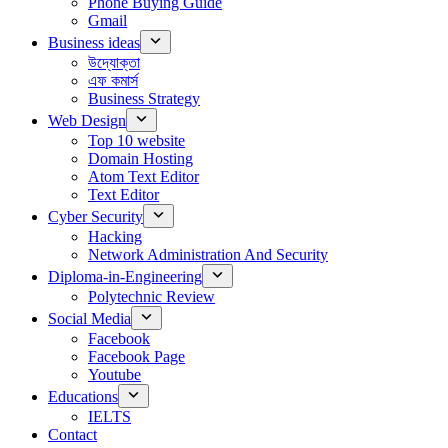
Phone Buying Guide
Gmail
Business ideas
উদ্যোক্তা
এফ কমার্স
Business Strategy
Web Design
Top 10 website
Domain Hosting
Atom Text Editor
Text Editor
Cyber Security
Hacking
Network Administration And Security
Diploma-in-Engineering
Polytechnic Review
Social Media
Facebook
Facebook Page
Youtube
Educations
IELTS
Contact