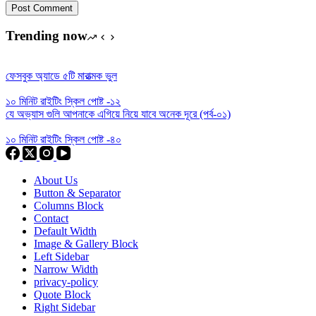
Post Comment
Trending now
ফেসবুক অ্যাডে ৫টি মারাত্মক ভুল
১০ মিনিট রাইটিং স্কিল পোষ্ট -১২
যে অভ্যাস গুলি আপনাকে এগিয়ে নিয়ে যাবে অনেক দূরে (পর্ব-০১)
১০ মিনিট রাইটিং স্কিল পোষ্ট -৪০
About Us
Button & Separator
Columns Block
Contact
Default Width
Image & Gallery Block
Left Sidebar
Narrow Width
privacy-policy
Quote Block
Right Sidebar