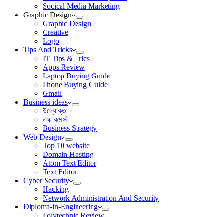
Socical Media Marketing
Graphic Design
Graphic Design
Creative
Logo
Tips And Tricks
IT Tips & Trics
Apps Review
Laptop Buying Guide
Phone Buying Guide
Gmail
Business ideas
উদ্যোক্তা
এফ কমার্স
Business Strategy
Web Design
Top 10 website
Domain Hosting
Atom Text Editor
Text Editor
Cyber Security
Hacking
Network Administration And Security
Diploma-in-Engineering
Polytechnic Review