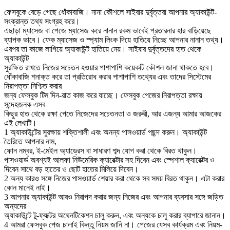
ফেসবুকে বেড়ে গেছে ধোঁকাবাজি। নানা কৌশলে সাইবার দুর্বৃত্তরা আপনার অ্যাকাউন্ট-
সংক্রান্ত তথ্য সংগ্রহ করে।
এছাড়া ম্যাসেজ বা পেজে ম্যাসেজ করে নানান রকম ভাবেই প্রতারনার হার বাড়িয়েছে
ব্যাপক ভাবে। ফেক ম্যাসেজ ও স্প্যাম লিংক দিয়ে হাতিয়ে নিচ্ছে আপনার নানান তথ্য।
এরপর তা কাজে লাগিয়ে অ্যাকাউন্ট হাতিয়ে নেয়। সাইবার দুর্বৃত্তদের হাত থেকে
অ্যাকাউন্ট
সুরক্ষিত রাখতে নিজের সচেতন হওয়ার পাশাপাশি কয়েকটি কৌশল জানা থাকতে হবে।
ধোঁকাবাজি শনাক্ত করে তা প্রতিরোধ করার পাশাপাশি তথ্যের এবং তাদের সিস্টেমের
নিরাপত্তা নিশ্চিত করার
জন্য ফেসবুক টিম দিন-রাত কাজ করে যাচ্ছে। ফেসবুক পেজের নিরাপত্তা রক্ষায়
সন্দেহজনক এসব
কিছুর হাত থেকে রক্ষা পেতে নিজেদের সচেতনতা ও জরুরী, আর এজন্য আমার আজকের
এই লেখাটি।
1
অ্যাকাউন্টের সুরক্ষায় শক্তিশালী এবং অনন্য পাসওয়ার্ড পছন্দ করুন। অ্যাকাউন্ট
তৈরিতে আপনার নাম,
ফোন নম্বর, ই-মেইল অ্যাড্রেস বা সাধারণ শব্দ যোগ করা থেকে বিরত থাকুন।
পাসওয়ার্ড অবশ্যই আলফা নিউমেরিক ক্যারেক্টার সহ দিবেন এবং স্পেশাল ক্যারেক্টর ও
দিবেন সাথে বড় হাতের ও ছোট হাতের মিলিয়ে দিবেন।
2
অন্য কারও সঙ্গে নিজের পাসওয়ার্ড শেয়ার করা থেকে সব সময় বিরত থাকুন। এটা করার
কোন মানেই নাই।
3
আপনার অ্যাকাউন্ট আরও নিরাপদ করার জন্য নিজের এবং আপনার ব্যবসার সঙ্গে জড়িত
অন্যদের
অ্যাকাউন্টে টু-ফ্যাক্টর অথেনটিকেশন চালু করুন, এবং অন্যকে চালু করার ব্যাপারে জানান।
4
আমরা ফেসবুক পেজ চালাই কিন্তু নিয়ম জানি না। পেজের যেসব কার্যক্রম এবং নিয়ম-