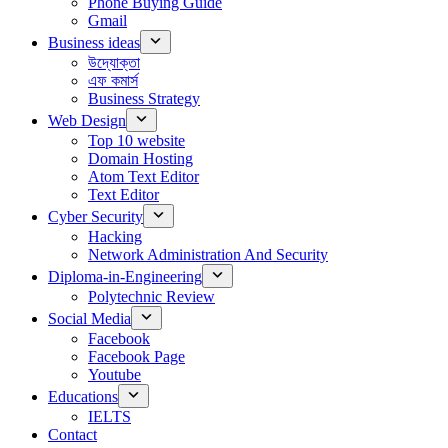
Phone Buying Guide
Gmail
Business ideas
উদ্যোক্তা
এফ কমার্স
Business Strategy
Web Design
Top 10 website
Domain Hosting
Atom Text Editor
Text Editor
Cyber Security
Hacking
Network Administration And Security
Diploma-in-Engineering
Polytechnic Review
Social Media
Facebook
Facebook Page
Youtube
Educations
IELTS
Contact