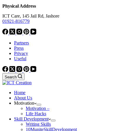
Physical Address
ICT Care, 145 Jail Rd, Jashore
01921-816779
Partners
Press
Privacy
Useful
Search
Home
About Us
Motivation
Motivation –
Life Hacks
Skill Development
Writing Skills
10MuniteSkillDevelopment