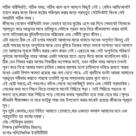
সঠিক পরিস্থিতি, সঠিক সময়, সঠিক বয়স বলে আসলে কিছুই নেই। যেদিন আমি/আপনি
ত্যাগ করার জন্য কিংবা কঠোর পরিশ্রম করার জন্য প্রস্তুত সেইদিনটাই কিংবা সেই
সময়টাই সঠিক সময়।
জীবনের যেকোন পরিস্থিতি যখন যেভাবে হাতের মুঠোয় এসে ধরা দিবে সেভাবেই নিজেকে
প্রস্তুত করে আনন্দের সাথে হাসিমুখে সেটাকে গ্রহন করে নিয়ে জীবনযাপন করার নামই
হলো সত্যিকারের বুদ্ধিদীপ্ততার পরিচায়ক এবং সেটিই মুলত জীবন।
এটা হয়তো ঠিক যে এই চলার সময়েই আমাদের মাঝে থাকবে অনেক অপূর্নতা কিন্তু এই
ছোট্ট সময়ের মধ্যে অপুর্নতার মাঝে চোখ বুলিয়ে নিজের শান্ত মনকে অশান্ত করে আসলে
তো আমাদের সুখকে বিলীন করার কোন কারন নেই।এরচেয়ে বরং সেই অপুর্নতার পরিবর্তে
পুর্নতার আগমনটুকু নাহয় আমরা একটা সময়ের হাতে ছেড়ে দিয়ে কাজে মনোনিবেশ করি।
ঠিক যেন শিকার ধরার আশায় শিকারীর অপেক্ষার মতই, যখন সঠিক সময় আসবে তখনই
পূরণ করে নিবো আমার সকল চাহিদা।মজার ব্যাপার হলো চাহিদাকে দমিয়ে রাখতে পারার
মধ্যে একটা বিশাল ক্ষমতা রয়েছে বরং বলা যেতে পারে- এই শব্দটিকে যতটা আমরা আমাদের
প্রভুত্ব স্বীকার করাতে পারবো ততটাই সুখের সম্ভাবনার দুয়ার খুলে যাবে।
এই ছোট্ট সময়ে,এই পথচলাএ ফাঁকে লোকে অনেককিছুই বলবে এবং সেটাই স্বাভাবিক।
লোকের কথা শুনে পিছন ফিরে তাকানো মানেই পিছিয়ে পড়া। তাই পিছিয়ে পড়াকে না
বলতে হবে,কারন যারা পিছিয়ে পড়ে লোকের কথায় প্রভাবিত হয়ে তারা হেরে যায়।ক্ষুদ্র
জীবনটা সীমালঙ্ঘন না করে যতটুকু পারা যায় উপভোগ করার মাঝেই রয়েছে জীবনের প্রকৃত
সুখ।
সুখ তুমি কোথায়,হেতা নিহিত আমাতে তোমাতে,যার একান্ত বসবাস আমাদের মনে এবং
প্রস্ফুটিত হয় কর্মের দ্বারা।
মোঃ সৌভিকুর রহমান
শিক্ষক (কম্পিউটার বিভাগ)
যশোর পলিটেকনিক ইনস্টিটিউট