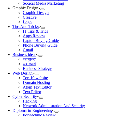
Socical Media Marketing
Graphic Design
Graphic Design
Creative
Logo
Tips And Tricks
IT Tips & Trics
Apps Review
Laptop Buying Guide
Phone Buying Guide
Gmail
Business ideas
উদ্যোক্তা
এফ কমার্স
Business Strategy
Web Design
Top 10 website
Domain Hosting
Atom Text Editor
Text Editor
Cyber Security
Hacking
Network Administration And Security
Diploma-in-Engineering
Polytechnic Review