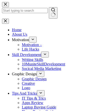
Skip
to
content
No
results
Home
About Us
Motivation
Motivation –
Life Hacks
Skill Development
Writing Skills
10MuniteSkillDevelopment
Socical Media Marketing
Graphic Design
Graphic Design
Creative
Logo
Tips And Tricks
IT Tips & Trics
Apps Review
Laptop Buying Guide