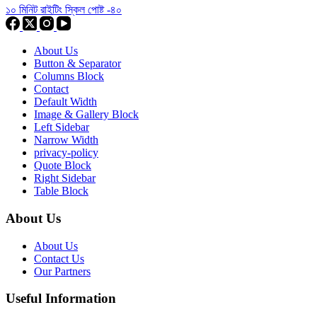
১০ মিনিট রাইটিং স্কিল পোষ্ট -৪০
About Us
Button & Separator
Columns Block
Contact
Default Width
Image & Gallery Block
Left Sidebar
Narrow Width
privacy-policy
Quote Block
Right Sidebar
Table Block
About Us
About Us
Contact Us
Our Partners
Useful Information