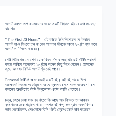
আপনি হয়তাে জশ কফম্যানের আরও একটি বিখ্যাত বইয়ের কথা শুনেছেন
যার নাম
“The First 20 Hours” – এই বইতে তিনি লিখেছেন যে কিভাবে
আপনি যা-ই শিখতে চান না কেন আপনার জীবনের মাত্র ২০ ঘন্টা ব্যয় করে
আপনি তা শিখতে পারবেন।
সেটা গিটার বাজানো শেখা হোক কিংবা সাঁতার দেয়া,তাঁর এই বইটির পরামর্শ
কাজে লাগিয়ে অনেকেই ২০ ঘন্টায় অনেক কিছু শিখে গেছেন। ইন্টারনেট
জুড়ে অসংখ্য রিভিউ আপনি খুঁজলেই পাবেন।
Personal MBA ও সেরকমই একটি বই। এই বই থেকে শিখে
অনেকেই বিজনেসের ছাত্র না হয়েও ব্যবসায় নেমে সফল হয়েছেন। সে
কারনেই অল্পদিনেই বইটি বিশ্বজোড়া এতটা খ্যাতি পেয়েছে।
চলুন, জেনে নেয়া যাক এই বইতে কি আছে আর কিভাবে তা আপনার
ব্যবসার জ্ঞানকে বাড়াতে পারে।শতশত বই পড়ে কফম্যান যেসব বিশেষ
জ্ঞান পেয়েছিলেন, সেগুলােকে তিনি পাঁচটি ফ্রেমওয়ার্কে ভাগ করেছেন।