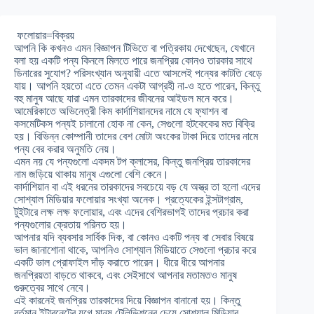
ফলোয়ার=বিক্রয়
আপনি কি কখনও এমন বিজ্ঞাপন টিভিতে বা পত্রিকায় দেখেছেন, যেখানে
বলা হয় একটি পন্য কিনলে মিলতে পারে জনপ্রিয় কোনও তারকার সাথে
ডিনারের সুযোগ? পরিসংখ্যান অনুযায়ী এতে আসলেই পন্যের কাটতি বেড়ে
যায়। আপনি হয়তো এতে তেমন একটা আগ্রহী না-ও হতে পারেন, কিন্তু
বহু মানুষ আছে যারা এমন তারকাদের জীবনের আইডল মনে করে।
আমেরিকাতে অভিনেত্রী কিম কার্দাশিয়ানদের নামে যে ফ্যাশন বা
কসমেটিকস পন্যই চালানো হোক না কেন, সেগুলো হটকেকের মত বিক্রি
হয়। বিভিন্ন কোম্পানী তাদের বেশ মোটা অংকের টাকা দিয়ে তাদের নামে
পন্য বের করার অনুমতি নেয়।
এমন নয় যে পন্যগুলো একদম টপ ক্লাসের, কিন্তু জনপ্রিয় তারকাদের
নাম জড়িয়ে থাকায় মানুষ এগুলো বেশি কেনে।
কার্দাশিয়ান বা এই ধরনের তারকাদের সবচেয়ে বড় যে অস্ত্র তা হলো এদের
সোশ্যাল মিডিয়ার ফলোয়ার সংখ্যা অনেক। প্রত্যেকের ইন্সটাগ্রাম,
টুইটারে লক্ষ লক্ষ ফলোয়ার, এবং এদের বেশিরভাগই তাদের প্রচার করা
পন্যগুলোর ক্রেতায় পরিনত হয়।
আপনার যদি ব্যবসার সার্বিক দিক, বা কোনও একটি পন্য বা সেবার বিষয়ে
ভাল জানাশোনা থাকে, আপনিও সোশ্যাল মিডিয়াতে সেগুলো প্রচার করে
একটি ভাল প্রোফাইল দাঁড় করাতে পারেন। ধীরে ধীরে আপনার
জনপ্রিয়তা বাড়তে থাকবে, এবং সেইসাথে আপনার মতামতও মানুষ
গুরুত্বের সাথে নেবে।
এই কারনেই জনপ্রিয় তারকাদের দিয়ে বিজ্ঞাপন বানানো হয়। কিন্তু
বর্তমান ইন্টারনেটের যুগে মানুষ টেলিভিশনের চেয়ে সোশ্যাল মিডিয়ার