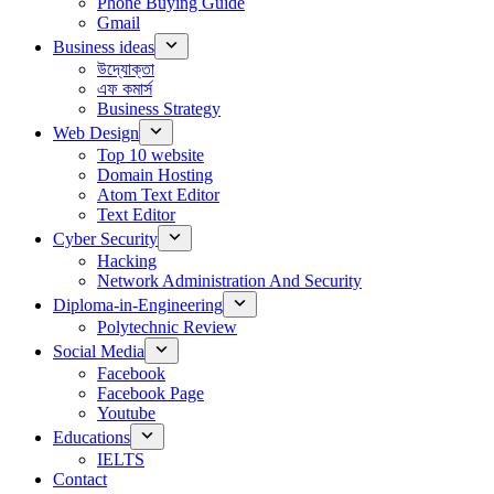
Phone Buying Guide
Gmail
Business ideas
উদ্যোক্তা
এফ কমার্স
Business Strategy
Web Design
Top 10 website
Domain Hosting
Atom Text Editor
Text Editor
Cyber Security
Hacking
Network Administration And Security
Diploma-in-Engineering
Polytechnic Review
Social Media
Facebook
Facebook Page
Youtube
Educations
IELTS
Contact