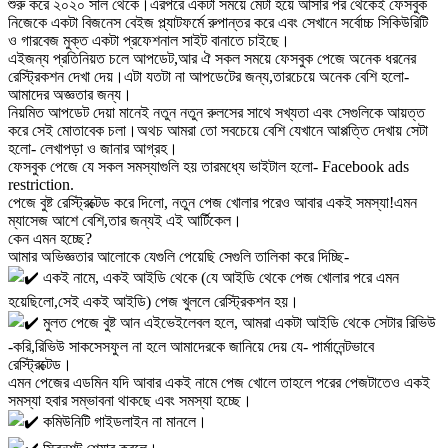
শুরু করে ২০২০ সাল থেকে।এরপরে একটা সময়ে মেটা হয়ে আসার পর থেকেই ফেসবুক
নিজেকে একটা বিজনেস বেইজ প্ল্যাটফর্মে রুপান্তর করে এবং সেখানে সর্বোচ্চ সিকিউরিটি
ও গারবেজ মুক্ত একটা প্রফেশনাল সাইট বানাতে চাইছে।
এইজন্য প্রতিনিয়ত চলে আপডেট,আর ঐ সকল সময়ে ফেসবুক পেজে অনেক ধরনের
রেস্ট্রিকশন দেখা দেয়।এটা যতটা না আপডেটের জন্য,তারচেয়ে অনেক বেশি হলো-
আমাদের অজ্ঞতার জন্য।
নিয়মিত আপডেট দেয়া মানেই নতুন নতুন রুলসের সাথে সখ্যতা এবং সেগুলিকে আয়ত্ত
করে সেই মোতাবেক চলা।অথচ আমরা তো সবচেয়ে বেশি যেখানে আপ্পত্তি দেখায় সেটা
হলো- লেখাপড়া ও জানার আগ্রহ।
ফেসবুক পেজে যে সকল সমস্যাগুলি হয় তারমধ্যে ভাইটাল হলো- Facebook ads
restriction.
পেজে বুষ্ট রেস্ট্রিক্টেড করে দিলো, নতুন পেজ খোলার পরেও আবার একই সমস্যা!এমন
ম্যাসেজ আশে বেশি,তার জন্যই এই আর্টিকেল।
কেন এমন হচ্ছে?
আমার অভিজ্ঞতার আলোকে যেগুলি পেয়েছি সেগুলি তালিকা করে দিচ্ছি-
একই নামে, একই আইডি থেকে (যে আইডি থেকে পেজ খোলার পরে এমন
হয়েছিলো,সেই একই আইডি) পেজ খুললে রেস্ট্রিকশন হয়।
মুলত পেজে বুষ্ট আন এইভেইলেবল হলে, আমরা একটা আইডি থেকে সেটার রিভিউ
-করি,রিভিউ সাকসেসফুল না হলে আমাদেরকে জানিয়ে দেয় যে- পার্মানেন্টভাবে
রেস্ট্রিক্টেড।
এমন পেজের এডমিন যদি আবার একই নামে পেজ খোলে তাহলে পরের পেজটাতেও একই
সমস্যা হবার সম্ভাবনা থাকছে এবং সমস্যা হচ্ছে।
কমিউনিটি গাইডলাইন না মানলে।