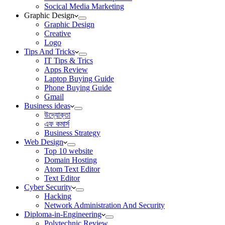
Socical Media Marketing
Graphic Design
Graphic Design
Creative
Logo
Tips And Tricks
IT Tips & Trics
Apps Review
Laptop Buying Guide
Phone Buying Guide
Gmail
Business ideas
উদ্যোক্তা
এফ কমার্স
Business Strategy
Web Design
Top 10 website
Domain Hosting
Atom Text Editor
Text Editor
Cyber Security
Hacking
Network Administration And Security
Diploma-in-Engineering
Polytechnic Review