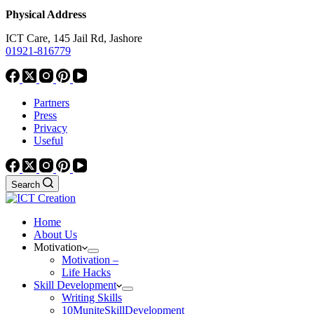
Physical Address
ICT Care, 145 Jail Rd, Jashore
01921-816779
Partners
Press
Privacy
Useful
Search
Home
About Us
Motivation
Motivation –
Life Hacks
Skill Development
Writing Skills
10MuniteSkillDevelopment