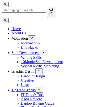
Skip
to
content
No
results
Home
About Us
Motivation
Motivation –
Life Hacks
Skill Development
Writing Skills
10MuniteSkillDevelopment
Socical Media Marketing
Graphic Design
Graphic Design
Creative
Logo
Tips And Tricks
IT Tips & Trics
Apps Review
Laptop Buying Guide