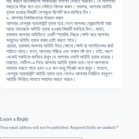
সার্চ করলে অনেকগুলো সিকিউরিটি অপশন দেখতে পারবেন। যে অপশনটি
সবচেয়ে স্ট্রং মনে হবে সেটাতে ক্লিক করুন। তারপর, আপনার আইডি
হ্যাক হওয়ার বিষয়টি ফেসবুকে রিপোর্ট করে জানিয়ে দিন।
৬. আপনার নিকটজনদের সাবধান করুন
আপনার ফেসবুক অ্যাকাউন্ট হ্যাক হয়ে গেলে আপনার ফ্রেন্ডলিস্টে যারা
আছে তাদেরকে আইডি হ্যাক হওয়ার বিষয়টি জানিয়ে দিন। কারণ,
হ্যাকার আপনার আইডিতে একটি স্প্যামিং লিঙ্ক পোস্ট করে আপনার
বন্ধুদের আইডি হ্যাক করার চেষ্টা করতে পারে।
এছাড়া, হ্যাকার আপনার আইডি দিয়ে কোনো পোস্ট বা আপত্তিকর বার্তা
পাঠাতে পারে। ফলে, আপনার পরিচয় এবং সম্মান নষ্ট হবে। তাই, আগে
থেকেই সবাইকে জানিয়ে রাখুন যে আপনার এফবি আইডি হ্যাক হয়েছে।
তাছাড়া, সেটিংস-এ গিয়ে আপনার আইডি হ্যাক হয়ে গেলে আপনাকে
সাহায্য করতে পারে এমন ৩-৪ জন বন্ধু সিলেক্ট করে রাখুন। তাহলে,
ফেসবুক অ্যাকাউন্ট আইডি হ্যাক হয়ে গেলেও আপনার নির্বাচিত বন্ধুগণ
আইডি ফিরিয়ে আনতে সাহায্য করতে পারবে।
Leave a Reply
Your email address will not be published.
Required fields are marked
*