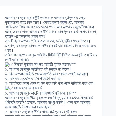
আপনার ফেসবুক অ্যাকাউন্ট হ্যাক হলে আপনার ব্যক্তিগত তথ্য
হ্যাকারদের হাতে চলে যাবে। একবার কল্পণা করুন তো, আপনার
ব্যক্তিগত বিষয় অন্য কেউ জেনে গেল! আর আপনার ফ্রেন্ডলিস্টে যারা
আছে তাদের কাছে আপনার আইডি থেকে আপত্তিকর বার্তা পাঠানো হলো,
তাহলে এর ফলাফল কেমন হবে!
এমনটি হলে আপনার পরিচয় এবং সম্মান, দুটোই ঝুঁকির মধ্যে পড়বে।
এমনকি, এর জন্য আপনাকে সাইবার ক্রাইমের আওতায় নিয়ে যাওয়া হতে
পারে।
তাই সবার আগে ফেসবুক আইডির সিকিউরিটি নিশ্চিত করুন (ডি এস বি তে
পোষ্ট আছে আমার)
কিভাবে বুঝবেন আপনার আইডী হ্যাক হয়েছে?**
১. আপনার ফেসবুক আইডিতে যদি ঢুকতে না পারেন।
২. যদি আপনার আইডি থেকে আপত্তিকর কোনো পোস্ট করা হয়।
৩. আপনার ফ্রেন্ডলিস্ট যদি পরিবর্তণ করা হয়।
৪. আইডিতে অন্য কেউ লগইন করে যদি পাসওয়ার্ড পরিবর্তন করে দেয়।
হ্যাক হলে কি করবেন?
১. আপনার ফেসবুক আইডির পাসওয়ার্ড পরিবর্তন করুন**
আপনার ফেসবুক আইডি হ্যাক হয়েছে কিন্তু হ্যাকার এখনো পাসওয়ার্ড
পরিবর্তন করেনি? তাহলে, আপনার ভাগ্য ভালো। এমন হলে আপনার
জন্য আইডি উদ্ধার করা সহজ হবে।
২. আপনার ফেসবুক আইডির পাসওয়ার্ড পুনরায় সেট করুন