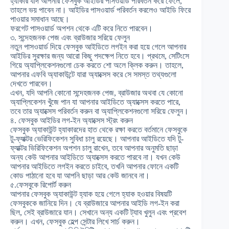
হ্যাকার যদি আপনার ফেসবুক আইডির পাসওয়ার্ড পরিবর্তন করে ফেলে,
তাহলে ভয় পাবেন না। আইডির পাসওয়ার্ড পরিবর্তন করলেও আইডি ফিরে
পাওয়ার সমাধান আছে।
ফরগেট পাসওয়ার্ড অপশন থেকে এটি করে নিতে পারবেন।
৩. সন্দেহজনক পেজ এবং ব্রাউজার সরিয়ে ফেলুন
নতুন পাসওয়ার্ড দিয়ে ফেসবুক আইডিতে লগইন করা হয়ে গেলে আপনার
আইডির সুরক্ষার জন্য আরো কিছু পদক্ষেপ নিতে হবে। প্রথমে, সেটিংসে
গিয়ে অ্যাপ্লিকেশনগুলো চেক করতে শো অলে ক্লিক করুন। তাহলে,
আপনার এফবি অ্যাকাউন্টে যারা অ্যাক্সেস করে সে সমস্ত তথ্যগুলো
দেখতে পারবেন।
এখন, যদি আপনি কোনো সন্দেহজনক পেজ, ব্রাউজার অথবা যে কোনো
অ্যাপ্লিকেশন খুঁজে পান যা আপনার আইডিতে অ্যাক্সেস করতে পারে,
তবে তার অ্যাক্সেস পরিবর্তন করুন বা অ্যাপ্লিকেশনগুলো সরিয়ে ফেলুন।
৪. ফেসবুক আইডির লগ-ইন অ্যাক্সেস স্ট্রং করুন
ফেসবুক অ্যাকাউন্ট হ্যাকারদের হাত থেকে রক্ষা করতে বর্তমানে ফেসবুকে
টু-ফ্যাক্টর ভেরিফিকেশন সুবিধা চালু রয়েছে। আপনার আইডিতে যদি টু-
ফ্যাক্টর ভিরিফিকেশন অপশন চালু রাখেন, তবে আপনার অনুমতি ছাড়া
অন্য কেউ আপনার আইডিতে অ্যাক্সেস করতে পারবে না। যখন কেউ
আপনার আইডিতে লগইন করতে চাইবে, তখনি আপনার ফোনে একটি
কোড পাঠানো হবে যা আপনি ছাড়া আর কেউ জানবে না।
৫.ফেসবুকে রিপোর্ট করুন
আপনার ফেসবুক অ্যাকাউন্ট হ্যাক হয়ে গেলে হ্যাক হওয়ার বিষয়টি
ফেসবুককে জানিয়ে দিন। যে ব্রাউজারে আপনার আইডি লগ-ইন করা
ছিল, সেই ব্রাউজারে যান। সেখানে অন্য একটি ট্যাব খুলুন এবং প্রবেশ
করুন। এখন, ফেসবুক হেল্প সেন্টার লিখে সার্চ করুন।