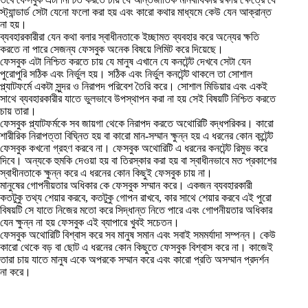
স্ট্যান্ডার্ড সেটা যেনো ফলো করা হয় এবং কারো কথার মাধ্যমে কেউ যেন আক্রান্ত
না হয়।
ব্যবহারকারীরা যেন কথা বলার স্বাধীনতাকে ইচ্ছামত ব্যবহার করে অন্যের ক্ষতি
করতে না পারে সেজন্য ফেসবুক অনেক বিষয়ে লিমিট করে দিয়েছে।
ফেসবুক এটা নিশ্চিত করতে চায় যে মানুষ এখানে যে কনটেন্ট দেখবে সেটা যেন
পুরোপুরি সঠিক এবং নির্ভুল হয়। সঠিক এবং নির্ভুল কনটেন্ট থাকলে তা সোশাল
প্ল্যাটফর্মে একটা সুন্দর ও নিরাপদ পরিবেশ তৈরি করে। সোশাল মিডিয়ার এবং একই
সাথে ব্যবহারকারীর যাতে ভুলভাবে উপস্থাপন করা না হয় সেই বিষয়টি নিশ্চিত করতে
চায় তারা।
ফেসবুক প্ল্যাটফর্মকে সব জায়গা থেকে নিরাপদ করতে অথোরিটি বদ্ধপরিকর। কারো
শারীরিক নিরাপত্তা বিঘ্নিত হয় বা কারো মান-সম্মান ক্ষুন্ন হয় এ ধরনের কোন কন্টেন্ট
ফেসবুক কখনো গ্রহণ করবে না। ফেসবুক অথোরিটি এ ধরনের কনটেন্ট রিমুভ করে
দিবে। অন্যকে হুমকি দেওয়া হয় বা তিরস্কার করা হয় বা স্বাধীনভাবে মত প্রকাশের
স্বাধীনতাকে ক্ষুন্ন করে এ ধরনের কোন কিছুই ফেসবুক চায় না।
মানুষের গোপনীয়তার অধিকার কে ফেসবুক সম্মান করে। একজন ব্যবহারকারী
কতটুকু তথ্য শেয়ার করবে, কতটুকু গোপন রাখবে, কার সাথে শেয়ার করবে এই পুরো
বিষয়টি সে যাতে নিজের মতো করে সিদ্ধান্ত নিতে পারে এবং গোপনীয়তার অধিকার
যেন ক্ষুন্ন না হয় ফেসবুক এই ব্যাপারে খুবই সচেতন।
ফেসবুক অথোরিটি বিশ্বাস করে সব মানুষ সমান এবং সবাই সমমর্যাদা সম্পন্ন। কেউ
কারো থেকে বড় বা ছোট এ ধরনের কোন কিছুতে ফেসবুক বিশ্বাস করে না। কাজেই
তারা চায় যাতে মানুষ একে অপরকে সম্মান করে এবং কারো প্রতি অসম্মান প্রদর্শন
না করে।