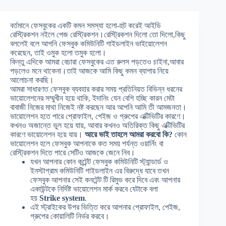
বর্তমানে ফেসবুকের একটি কমন সমস্যা হলো-হুট করেই আইডি
রেস্ট্রিকশন নইলে পেজ রেস্ট্রিকশন।রেস্ট্রিকশন দিলো তো দিলো,কিছু
বললেই বলে আপনি ফেসবুক কমিউনিটি গাইডলাইন ভাইয়োলেশন
করেছেন, তাই ওমুক হলো তমুক হলো।
কিন্তু এদিকে আমরা বেচারা ফেসবুকের এত রুলস পড়তেও চাইনা,আবার
পড়লেও মনে থাকেনা।তাই আজকে আমি কিছু কমন ব্যাপার নিয়ে
আলোচনা করছি।
আমরা সাধারণত ফেসবুক ব্যবহার করার সময় প্রতিনিয়ত বিভিন্ন ধরনের
ভায়োলেশনের সম্মুখীন হয়ে থাকি, ইদানিং যেন বেশি হচ্ছি কারন মেটা
বাবাজী নিজের মাথা নিজেই নষ্ট করছেন আর আপনি আমি তী আমজনতা।
ভায়োলেশন হতে পারে প্রোফাইল, পেইজ ও গ্রুপের এক্টিভিটির কারণে।
কখনও অজান্তে ভুল হয়ে যায়, আবার কখনও অতিরিক্ত কিছু এক্টিভিটির
কারণে ভায়োলেশন হয়ে যায়।
আরে ভাই তাহলে আমরা করবো কি?
কোন
ভায়োলেশন হলে ফেসবুক আপনাকে কত সময় পর্যন্ত ওয়ার্নিং বা
রেস্ট্রিকশন দিতে পারে সেটিও আজকে জেনে নিব।
যখন আপনার কোন কন্টেন্ট ফেসবুক কমিউনিটি স্ট্যান্ডার্ড ও
ইনস্টাগ্রাম কমিউনিটি গাইডলাইন এর বিরুদ্ধে যাবে তখন
ফেসবুক আপনার সেই কনটেন্ট টি রিমুভ করে দিবে এবং আপনার
একাউন্টকে নির্দিষ্ট ভায়োলেশন মার্ক করবে যেটাকে বলা
হয়
Strike system
.
এই স্ট্রাইকের উপর ভিত্তি করে আপনার প্রোফাইল, পেইজ,
গ্রুপের কোয়ালিটি নির্ভর করবে।