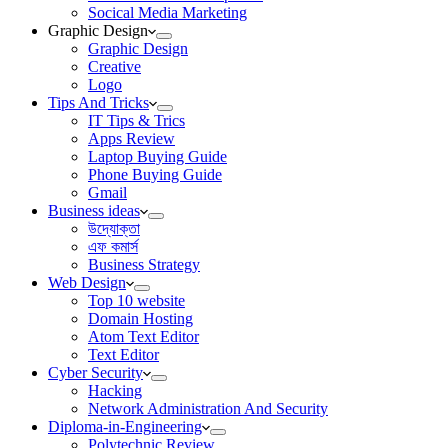
Socical Media Marketing
Graphic Design
Graphic Design
Creative
Logo
Tips And Tricks
IT Tips & Trics
Apps Review
Laptop Buying Guide
Phone Buying Guide
Gmail
Business ideas
উদ্যোক্তা
এফ কমার্স
Business Strategy
Web Design
Top 10 website
Domain Hosting
Atom Text Editor
Text Editor
Cyber Security
Hacking
Network Administration And Security
Diploma-in-Engineering
Polytechnic Review