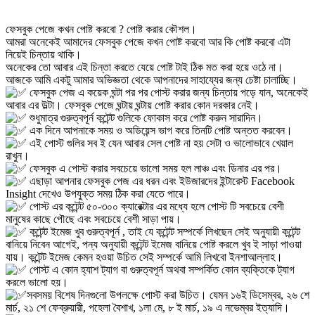
ফেসবুক পেজে কখন পোষ্ট করবো ? পোষ্ট করার কৌশল।
আমরা অনেকেই আমাদের ফেসবুক পেজে কখন পোষ্ট করবো আর কি পোষ্ট করবো এটা
নিয়েই চিন্তায় থাকি।
অনেকের তো আবার এই চিন্তা করতে যেয়ে পোষ্ট টাই ঠিক মত করা হয়ে ওঠে না।
আজকে আমি একটু আমার অভিজ্ঞতা থেকে আপনাদের সাহায্যের জন্য চেষ্টা চালাচ্ছি।
ফেসবুক পেজ এ কয়েক ঘন্টা পর পর পোস্ট করার জন্য চিন্তায় পড়ে যান, অনেকেই
আবার এর উল্টা। ফেসবুক পেজে ঘন্টায় ঘন্টায় পোষ্ট করার কোন দরকার নেই।
শুধুমাত্র গুরুত্বপূর্ন কন্টেন্ট গুলিকে ফোকাস করে পোষ্ট করুন সারাদিন।
এক দিনে আপনাকে সময় ও অডিয়েন্স ভাগ করে তিনটি পোষ্ট অন্তত করবেন।
এই পোস্ট গুলির সব ই যেন আবার সেল পোষ্ট না হয় সেটা ও ভালোভাবে খেয়াল
রাখুন।
ফেসবুক এ পোস্ট করার সবচেয়ে ভালো সময় হল লাঞ্চ এবং ডিনার এর পর।
এছাড়া আপনার ফেসবুক পেজ এর ধরন এবং ইউজারদের ইন্টারেস্ট Facebook
Insight দেখেও উপযুক্ত সময় ঠিক করা যেতে পারে।
পোস্ট এর কন্টেন্ট ৫০-৩০০ ক্যারেক্টার এর মধ্যে হলে পোস্ট টি সবচেয়ে বেশী
মানুষের কাছে পৌছে এবং সবচেয়ে বেশী সাড়া পায়।
কন্টেন্ট ইমেজ খুব গুরুত্বপূর্ন , তাই যে কন্টেন্ট সম্পর্কে লিখছেন সেই অনুযায়ী কন্টেন্ট
বানিয়ে নিবেন আগেই, পন্য অনুযায়ী কন্টেন্ট ইমেজ বানিয়ে পোষ্ট করলে খুব ই সাড়া পাওয়া
যায়। কন্টেন্ট ইমেজ কেমন হওয়া উচিত সেই সম্পর্কে আমি লিখবো ইনশাআল্লাহ।
পোস্ট এ কোন হ্যাশ ট্যাগ বা গুরুত্বপূর্ন অথবা সম্পর্কিত কোন ব্যক্তিকে ট্যাগ
করলে ভালো হয়।
সবসময় বিশেষ দিনগুলো উপলক্ষে পোস্ট করা উচিত। যেমন ১৬ই ডিসেম্বর, ২৬ শে
মার্চ, ২১ শে ফেব্রুয়ারী, পহেলা বৈশাখ, ১লা মে, ৮ ই মার্চ, ১৯ এ নভেম্বর ইত্যাদি।