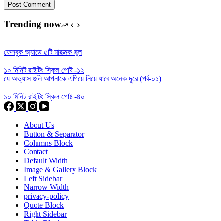
Post Comment
Trending now
ফেসবুক অ্যাডে ৫টি মারাত্মক ভুল
১০ মিনিট রাইটিং স্কিল পোষ্ট -১২
যে অভ্যাস গুলি আপনাকে এগিয়ে নিয়ে যাবে অনেক দূরে (পর্ব-০১)
১০ মিনিট রাইটিং স্কিল পোষ্ট -৪০
About Us
Button & Separator
Columns Block
Contact
Default Width
Image & Gallery Block
Left Sidebar
Narrow Width
privacy-policy
Quote Block
Right Sidebar