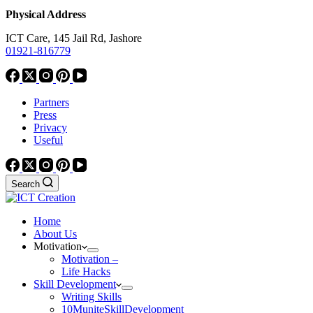
Physical Address
ICT Care, 145 Jail Rd, Jashore
01921-816779
Partners
Press
Privacy
Useful
Search
Home
About Us
Motivation
Motivation –
Life Hacks
Skill Development
Writing Skills
10MuniteSkillDevelopment