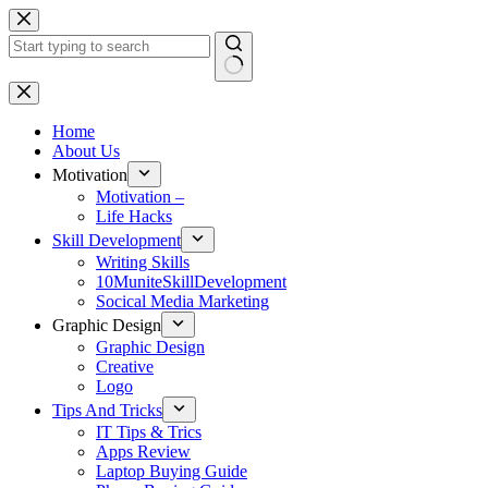
Skip
to
content
No
results
Home
About Us
Motivation
Motivation –
Life Hacks
Skill Development
Writing Skills
10MuniteSkillDevelopment
Socical Media Marketing
Graphic Design
Graphic Design
Creative
Logo
Tips And Tricks
IT Tips & Trics
Apps Review
Laptop Buying Guide