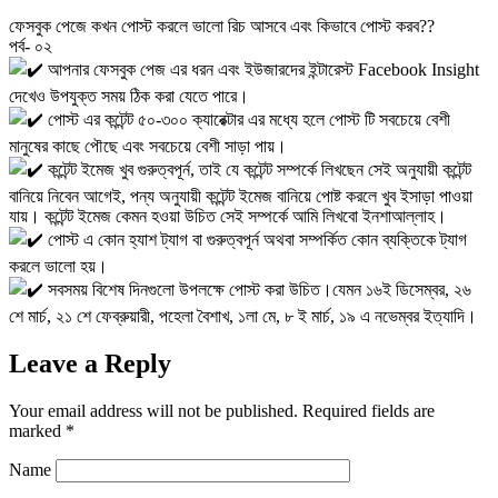
ফেসবুক পেজে কখন পোস্ট করলে ভালো রিচ আসবে এবং কিভাবে পোস্ট করব??
পর্ব- ০২
আপনার ফেসবুক পেজ এর ধরন এবং ইউজারদের ইন্টারেস্ট Facebook Insight
দেখেও উপযুক্ত সময় ঠিক করা যেতে পারে।
পোস্ট এর কন্টেন্ট ৫০-৩০০ ক্যারেক্টার এর মধ্যে হলে পোস্ট টি সবচেয়ে বেশী
মানুষের কাছে পৌছে এবং সবচেয়ে বেশী সাড়া পায়।
কন্টেন্ট ইমেজ খুব গুরুত্বপূর্ন, তাই যে কন্টেন্ট সম্পর্কে লিখছেন সেই অনুযায়ী কন্টেন্ট
বানিয়ে নিবেন আগেই, পন্য অনুযায়ী কন্টেন্ট ইমেজ বানিয়ে পোষ্ট করলে খুব ইসাড়া পাওয়া
যায়। কন্টেন্ট ইমেজ কেমন হওয়া উচিত সেই সম্পর্কে আমি লিখবো ইনশাআল্লাহ।
পোস্ট এ কোন হ্যাশ ট্যাগ বা গুরুত্বপূর্ন অথবা সম্পর্কিত কোন ব্যক্তিকে ট্যাগ
করলে ভালো হয়।
সবসময় বিশেষ দিনগুলো উপলক্ষে পোস্ট করা উচিত।যেমন ১৬ই ডিসেম্বর, ২৬
শে মার্চ, ২১ শে ফেব্রুয়ারী, পহেলা বৈশাখ, ১লা মে, ৮ ই মার্চ, ১৯ এ নভেম্বর ইত্যাদি।
Leave a Reply
Your email address will not be published.
Required fields are
marked
*
Name