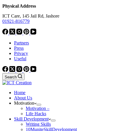
Physical Address
ICT Care, 145 Jail Rd, Jashore
01921-816779
Partners
Press
Privacy
Useful
Search
Home
About Us
Motivation
Motivation –
Life Hacks
Skill Development
Writing Skills
10MuniteSkillDevelopment