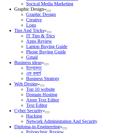
Socical Media Marketing
Graphic Design
Graphic Design
Creative
Logo
Tips And Tricks
IT Tips & Trics
Apps Review
Laptop Buying Guide
Phone Buying Guide
Gmail
Business ideas
উদ্যোক্তা
এফ কমার্স
Business Strategy
Web Design
Top 10 website
Domain Hosting
Atom Text Editor
Text Editor
Cyber Security
Hacking
Network Administration And Security
Diploma-in-Engineering
Polytechnic Review