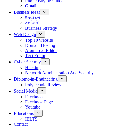
Phone Buying Guide
Gmail
Business ideas
উদ্যোক্তা
এফ কমার্স
Business Strategy
Web Design
Top 10 website
Domain Hosting
Atom Text Editor
Text Editor
Cyber Security
Hacking
Network Administration And Security
Diploma-in-Engineering
Polytechnic Review
Social Media
Facebook
Facebook Page
Youtube
Educations
IELTS
Contact