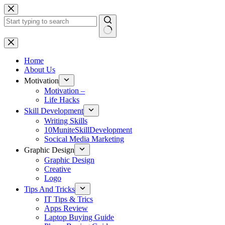
Skip
to
content
No
results
Home
About Us
Motivation
Motivation –
Life Hacks
Skill Development
Writing Skills
10MuniteSkillDevelopment
Socical Media Marketing
Graphic Design
Graphic Design
Creative
Logo
Tips And Tricks
IT Tips & Trics
Apps Review
Laptop Buying Guide