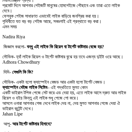
নিয়মতান্ত্রিক প্রন্থা।
প্রমোট দিলে আপনার পেইজটি মানুষের হোমপেইজে পৌছাবে এবং তারা এতে লাইক
দেবে।
ফেসবুক পেইজ সাধারণত এভাবেই লাইক বাড়িয়ে জনপ্রিয় করা হয়।
পৃথিবীতে যত বড় বড় পেইজ আছে, সবগুলাই এই প্রন্থাতে বড় করা।
এমন সময়
Nadira Riya
জিজ্ঞাস করলো-
বন্ধু এই লাইক কি রিয়েল বা টার্গেট কাষ্টমার বেজে হয়?
সৌভিক- হ্যাঁ লাইক রিয়েল ও টার্গেট কাষ্টমার বুঝে হয় তবে এজন্য দুইটা ওয়ে আছে।
Adhora Chowdhury
দিদি-
সেগুলি কি কি?
সৌভিক- একটা হলো ক্যাম্পেইন বেজড আর একটা হলো টার্গেট বেজড।
ক্যাম্পেইন বেইজ লাইক সিষ্টেম
– এই পদ্ধতিতে মুলত কোন
একটি ভাইরাল টপিক পেজে সেট করে এড দেয়া হয়, এতে লাইক আসে দ্রুত আর লাইক
রিয়েল ও হইয় কিন্তু এই লাইক শুধু পেজে শো করে।
আসলে ওনারা আপনার পেজ দেখে লাইক দেয় না, দেয় মুলত আপনার পেজে দেয়া ঐ
ভাইরাল কন্টেন্ট দেখে।
Jahan Lipe
আপু-
আর টার্গেট কাষ্টমার হিসাবে?