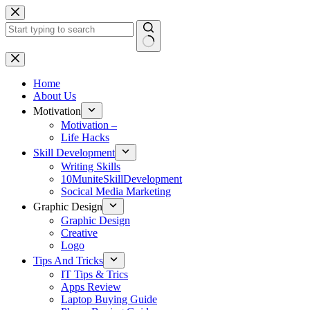
Skip
to
content
No
results
Home
About Us
Motivation
Motivation –
Life Hacks
Skill Development
Writing Skills
10MuniteSkillDevelopment
Socical Media Marketing
Graphic Design
Graphic Design
Creative
Logo
Tips And Tricks
IT Tips & Trics
Apps Review
Laptop Buying Guide