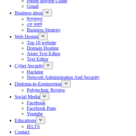
Phone Buying Guide
Gmail
Business ideas
উদ্যোক্তা
এফ কমার্স
Business Strategy
Web Design
Top 10 website
Domain Hosting
Atom Text Editor
Text Editor
Cyber Security
Hacking
Network Administration And Security
Diploma-in-Engineering
Polytechnic Review
Social Media
Facebook
Facebook Page
Youtube
Educations
IELTS
Contact