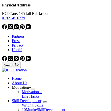
Physical Address
ICT Care, 145 Jail Rd, Jashore
01921-816779
Partners
Press
Privacy
Useful
Search
Home
About Us
Motivation
Motivation –
Life Hacks
Skill Development
Writing Skills
10MuniteSkillDevelopment