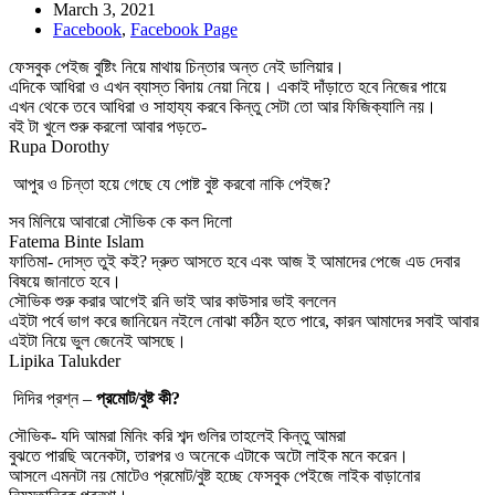
March 3, 2021
Facebook
,
Facebook Page
ফেসবুক পেইজ বুষ্টিং নিয়ে মাথায় চিন্তার অন্ত নেই ডালিয়ার।
এদিকে আধিরা ও এখন ব্যাস্ত বিদায় নেয়া নিয়ে। একাই দাঁড়াতে হবে নিজের পায়ে
এখন থেকে তবে আধিরা ও সাহায্য করবে কিন্তু সেটা তো আর ফিজিক্যালি নয়।
বই টা খুলে শুরু করলো আবার পড়তে-
Rupa Dorothy
আপুর ও চিন্তা হয়ে গেছে যে পোষ্ট বুষ্ট করবো নাকি পেইজ?
সব মিলিয়ে আবারো সৌভিক কে কল দিলো
Fatema Binte Islam
ফাতিমা- দোস্ত তুই কই? দ্রুত আসতে হবে এবং আজ ই আমাদের পেজে এড দেবার
বিষয়ে জানাতে হবে।
সৌভিক শুরু করার আগেই রনি ভাই আর কাউসার ভাই বললেন
এইটা পর্বে ভাগ করে জানিয়েন নইলে নোঝা কঠিন হতে পারে, কারন আমাদের সবাই আবার
এইটা নিয়ে ভুল জেনেই আসছে।
Lipika Talukder
দিদির প্রশ্ন –
প্রমোট/বুষ্ট কী?
সৌভিক- যদি আমরা মিনিং করি শব্দ গুলির তাহলেই কিন্তু আমরা
বুঝতে পারছি অনেকটা, তারপর ও অনেকে এটাকে অটো লাইক মনে করেন।
আসলে এমনটা নয় মোটেও প্রমোট/বুষ্ট হচ্ছে ফেসবুক পেইজে লাইক বাড়ানোর