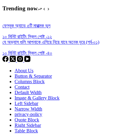
Trending now
ফেসবুক অ্যাডে ৫টি মারাত্মক ভুল
১০ মিনিট রাইটিং স্কিল পোষ্ট -১২
যে অভ্যাস গুলি আপনাকে এগিয়ে নিয়ে যাবে অনেক দূরে (পর্ব-০১)
১০ মিনিট রাইটিং স্কিল পোষ্ট -৪০
About Us
Button & Separator
Columns Block
Contact
Default Width
Image & Gallery Block
Left Sidebar
Narrow Width
privacy-policy
Quote Block
Right Sidebar
Table Block