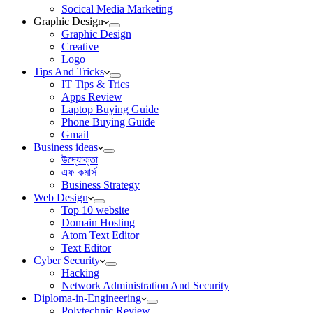
Socical Media Marketing
Graphic Design
Graphic Design
Creative
Logo
Tips And Tricks
IT Tips & Trics
Apps Review
Laptop Buying Guide
Phone Buying Guide
Gmail
Business ideas
উদ্যোক্তা
এফ কমার্স
Business Strategy
Web Design
Top 10 website
Domain Hosting
Atom Text Editor
Text Editor
Cyber Security
Hacking
Network Administration And Security
Diploma-in-Engineering
Polytechnic Review