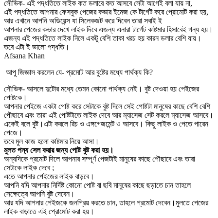
সৌভিক- এই পদ্ধতিতে লাইক কত ডলারে কত আসবে সেটা আগেই বলা যায় না,
এই পদ্ধতিতে আপনার ফেসবুক পেজের কভার ইমেজ কে টার্গেট করে প্রোমোট করা হয়,
আর এখানে আপনি অডিয়েন্স যা সিলেকজট করে দিবেন তারা সবাই ই
আপনার পেজের কভার দেখে লাইক দিবে এজন্য এনারা টার্গেট কাষ্টমার হিসাবেই গন্য হয়।
এজন্য এই পদ্ধতিতে লাইক নিলে একটু বেশি তাকা খরচ হয় কারন ডলার বেশি যায়।
তবে এটা ই ভালো পদ্ধতি।
Afsana Khan
আপু জিজ্ঞাস করলেন যে- প্রমোট আর বুষ্টের মধ্যে পার্থক্য কি?
সৌভিক- আসলে দুটোর মধ্যে তেমন কোনো পার্থক্য নেই। বুষ্ট দেওয়া হয় পেইজের
পোষ্টকে।
আপনার পেইজে একটা পোষ্ট করে সেটাকে বুষ্ট দিলে সেই পোষ্টটা মানুষের কাছে বেশি বেশি
পৌছাবে এবং তারা এই পোষ্টটাতে লাইক দেবে আর ম্যাসেজ সেট করলে ম্যাসেজ আসবে।
একেই বলে বুষ্ট।এটা করলে রিচ ও এঙ্গগেজমেন্ট ও আসবে। কিছু লাইক ও পেতে পারেন
পেজে।
তবে মুল কাজ হলো কাষ্টমার নিয়ে আসা।
মুলত পন্য সেল করার জন্য পোষ্ট বুষ্ট করা হয়।
অন্যদিকে প্রমোট দিলে আপনার সম্পূর্ণ পেজটাই মানুষের কাছে পৌছাবে এবং তারা
সেটাকে লাইক দেবে ;
এতে আপনার পেইজের লাইক বাড়বে।
আপনি যদি আপনার নির্দিষ্ট কোনো পোষ্ট বা ছবি মানুষের কাছে ছড়াতে চান তাহলে
সেক্ষেত্রে আপনি বুষ্ট দেবেন।
আর যদি আপনার পেইজকে জনপ্রিয় করতে চান, তাহলে প্রমোট দেবেন।মুলতে পেজের
লাইক বাড়াতে এই প্রোমোট করা হয়।