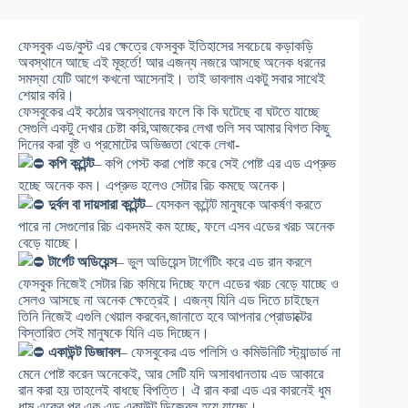
ফেসবুক এড/বুস্ট এর ক্ষেত্রে ফেসবুক ইতিহাসের সবচেয়ে কড়াকড়ি
অবস্থানে আছে এই মূহুর্তে! আর এজন্য নজরে আসছে অনেক ধরনের
সমস্যা যেটি আগে কখনো আসেনাই। তাই ভাবলাম একটু সবার সাথেই
শেয়ার করি।
ফেসবুকের এই কঠোর অবস্থানের ফলে কি কি ঘটেছে বা ঘটতে যাচ্ছে
সেগুলি একটু দেখার চেষ্টা করি,আজকের লেখা গুলি সব আমার বিগত কিছু
দিনের করা বূষ্ট ও প্রমোটের অভিজ্ঞতা থেকে লেখা-
কপি কন্টেন্ট
– কপি পেস্ট করা পোষ্ট করে সেই পোষ্ট এর এড এপ্রুভ
হচ্ছে অনেক কম। এপ্রুভ হলেও সেটার রিচ কমছে অনেক।
দুর্বল বা দায়সারা কন্টেন্ট
– যেসকল কন্টেন্ট মানুষকে আকর্ষণ করতে
পারে না সেগুলোর রিচ একদমই কম হচ্ছে, ফলে এসব এডের খরচ অনেক
বেড়ে যাচ্ছে।
টার্গেট অডিয়েন্স
– ভুল অডিয়েন্স টার্গেটিং করে এড রান করলে
ফেসবুক নিজেই সেটার রিচ কমিয়ে দিচ্ছে ফলে এডের খরচ বেড়ে যাচ্ছে ও
সেলও আসছে না অনেক ক্ষেত্রেই। এজন্য যিনি এড দিতে চাইছেন
তিনি নিজেই এগুলি খেয়াল করবেন,জানাতে হবে আপনার প্রোডাক্টের
বিস্তারিত সেই মানুষকে যিনি এড দিচ্ছেন।
একাউন্ট ডিজাবল
– ফেসবুকের এড পলিসি ও কমিউনিটি স্ট্যান্ডার্ড না
মেনে পোষ্ট করেন অনেকেই, আর সেটি যদি অসাবধানতায় এড আকারে
রান করা হয় তাহলেই বাধছে বিপত্তি। ঐ রান করা এড এর কারনেই ধুম
ধাম একের পর এক এড একাউন্ট ডিজেবল হয়ে যাচ্ছে।