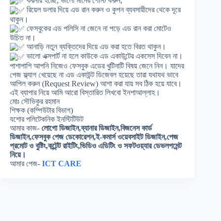
করনীয় হচ্ছে, ভালো মানের পোস্ট করুন,
রিয়েল ডলার দিয়ে এড রান করুন ও কুপন ব্যবসায়ীদের থেকে দূরে
থাকুন।
ফেসবুকের এড পলিসি না জেনে না পড়ে এড রান করা মোটেও
উচিত না।
আনাড়ি নতুন ব্যক্তিদের দিয়ে এড করা হতে বিরত থাকুন।
ভালো এক্সপার্ট না হলে কাউকে এড একাউন্টের একসেস দিবেন না।
পাশাপাশি আপনি নিজেও ফেসবুক এডের খুটিনাটি বিষয় জেনে নিন। যাদের
পেজ ফ্ল্যাগ খেয়েছে না এড একাউন্ট ডিজেবল হয়েছে তারা যথাযথ ভাবে
আপিল করুন (Request Review) আশা করা যায় সব ঠিক হয়ে যাবে।
এই ব্যাপার নিয়ে আমি আরো বিস্তারিত লিখবো ইনশাআল্লাহ।
মোঃ সৌভিকুর রহমান
শিক্ষক (কম্পিউটার বিভাগ)
যশোর পলিটেকনিক ইনস্টিটিউট
আমার কাজ-
লোগো ডিজাইন,ব্যানার ডিজাইন,বিজনেস কার্ড
ডিজাইন,ফেসবুক পেজ ডেকোরেশন,ই-কমার্স ওয়েবসাইট ডিজাইন,পেজ
প্রমোট ও বুষ্টিং,কন্টেন্ট রাইটিং,ভিডিও এডিটিং ও সফটওয়্যার ডেভলপমেন্ট
নিয়ে।
আমার পেজ-
ICT CARE