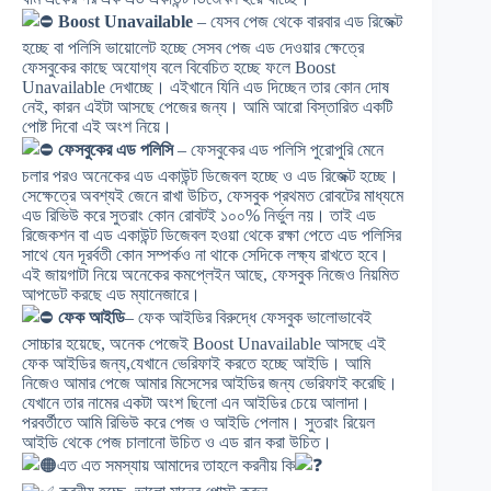
Boost Unavailable
– যেসব পেজ থেকে বারবার এড রিজেক্ট
হচ্ছে বা পলিসি ভায়োলেট হচ্ছে সেসব পেজ এড দেওয়ার ক্ষেত্রে
ফেসবুকের কাছে অযোগ্য বলে বিবেচিত হচ্ছে ফলে Boost
Unavailable দেখাচ্ছে। এইখানে যিনি এড দিচ্ছেন তার কোন দোষ
নেই, কারন এইটা আসছে পেজের জন্য। আমি আরো বিস্তারিত একটি
পোষ্ট দিবো এই অংশ নিয়ে।
ফেসবুকের এড পলিসি
– ফেসবুকের এড পলিসি পুরোপুরি মেনে
চলার পরও অনেকের এড একাউন্ট ডিজেবল হচ্ছে ও এড রিজেক্ট হচ্ছে।
সেক্ষেত্রে অবশ্যই জেনে রাখা উচিত, ফেসবুক প্রথমত রোবটের মাধ্যমে
এড রিভিউ করে সুতরাং কোন রোবটই ১০০% নির্ভুল নয়। তাই এড
রিজেকশন বা এড একাউন্ট ডিজেবল হওয়া থেকে রক্ষা পেতে এড পলিসির
সাথে যেন দূরর্বতী কোন সম্পর্কও না থাকে সেদিকে লক্ষ্য রাখতে হবে।
এই জায়গাটা নিয়ে অনেকের কমপ্লেইন আছে, ফেসবুক নিজেও নিয়মিত
আপডেট করছে এড ম্যানেজারে।
ফেক আইডি
– ফেক আইডির বিরুদ্ধে ফেসবুক ভালোভাবেই
সোচ্চার হয়েছে, অনেক পেজেই Boost Unavailable আসছে এই
ফেক আইডির জন্য,যেখানে ভেরিফাই করতে হচ্ছে আইডি। আমি
নিজেও আমার পেজে আমার মিসেসের আইডির জন্য ভেরিফাই করেছি।
যেখানে তার নামের একটা অংশ ছিলো এন আইডির চেয়ে আলাদা।
পরবর্তীতে আমি রিভিউ করে পেজ ও আইডি পেলাম। সুতরাং রিয়েল
আইডি থেকে পেজ চালানো উচিত ও এড রান করা উচিত।
এত এত সমস্যায় আমাদের তাহলে করনীয় কি