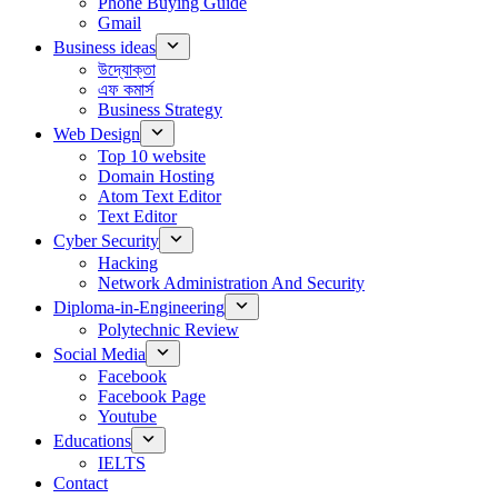
Phone Buying Guide
Gmail
Business ideas
উদ্যোক্তা
এফ কমার্স
Business Strategy
Web Design
Top 10 website
Domain Hosting
Atom Text Editor
Text Editor
Cyber Security
Hacking
Network Administration And Security
Diploma-in-Engineering
Polytechnic Review
Social Media
Facebook
Facebook Page
Youtube
Educations
IELTS
Contact