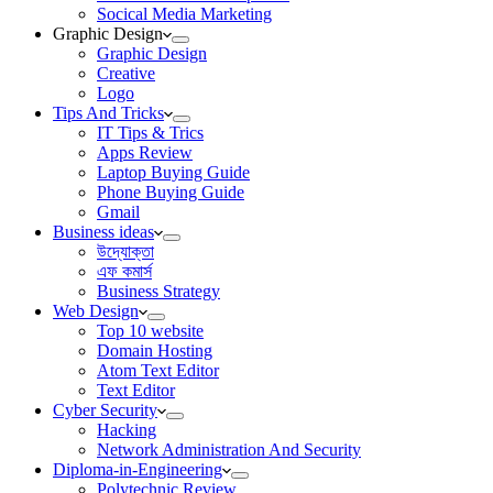
Socical Media Marketing
Graphic Design
Graphic Design
Creative
Logo
Tips And Tricks
IT Tips & Trics
Apps Review
Laptop Buying Guide
Phone Buying Guide
Gmail
Business ideas
উদ্যোক্তা
এফ কমার্স
Business Strategy
Web Design
Top 10 website
Domain Hosting
Atom Text Editor
Text Editor
Cyber Security
Hacking
Network Administration And Security
Diploma-in-Engineering
Polytechnic Review