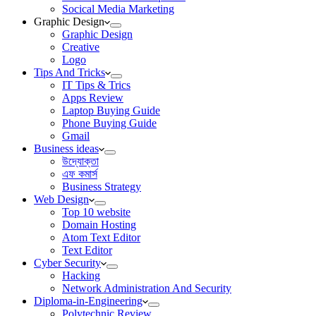
Socical Media Marketing
Graphic Design
Graphic Design
Creative
Logo
Tips And Tricks
IT Tips & Trics
Apps Review
Laptop Buying Guide
Phone Buying Guide
Gmail
Business ideas
উদ্যোক্তা
এফ কমার্স
Business Strategy
Web Design
Top 10 website
Domain Hosting
Atom Text Editor
Text Editor
Cyber Security
Hacking
Network Administration And Security
Diploma-in-Engineering
Polytechnic Review