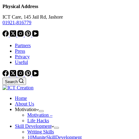
Physical Address
ICT Care, 145 Jail Rd, Jashore
01921-816779
Partners
Press
Privacy
Useful
Search
Home
About Us
Motivation
Motivation –
Life Hacks
Skill Development
Writing Skills
10MuniteSkillDevelopment