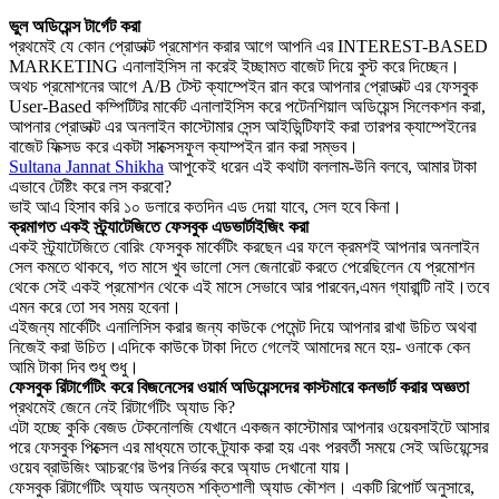
ভুল অডিয়েন্স টার্গেট করা
প্রথমেই যে কোন প্রোডাক্ট প্রমোশন করার আগে আপনি এর INTEREST-BASED
MARKETING এনালাইসিস না করেই ইচ্ছামত বাজেট দিয়ে বুস্ট করে দিচ্ছেন।
অথচ প্রমোশনের আগে A/B টেস্ট ক্যাম্পেইন রান করে আপনার প্রোডাক্ট এর ফেসবুক
User-Based কম্পিটিটর মার্কেট এনালাইসিস করে পটেনশিয়াল অডিয়েন্স সিলেকশন করা,
আপনার প্রোডাক্ট এর অনলাইন কাস্টোমার সেন্স আইডিন্টিফাই করা তারপর ক্যাম্পেইনের
বাজেট ফিক্সড করে একটা সাক্সেসফুল ক্যাম্পইন রান করা সম্ভব।
Sultana Jannat Shikha
আপুকেই ধরেন এই কথাটা বললাম-উনি বলবে, আমার টাকা
এভাবে টেষ্টিং করে লস করবো?
ভাই আএ হিসাব করি ১০ ডলারে কতদিন এড দেয়া যাবে, সেল হবে কিনা।
ক্রমাগত একই স্ট্র্যাটেজিতে ফেসবুক এডভার্টাইজিং করা
একই স্ট্র্যাটেজিতে বোরিং ফেসবুক মার্কেটিং করছেন এর ফলে ক্রমশই আপনার অনলাইন
সেল কমতে থাকবে, গত মাসে খুব ভালো সেল জেনারেট করতে পেরেছিলেন যে প্রমোশন
থেকে সেই একই প্রমোশন থেকে এই মাসে সেভাবে আর পারবেন,এমন গ্যারান্টি নাই।তবে
এমন করে তো সব সময় হবেনা।
এইজন্য মার্কেটিং এনালিসিস করার জন্য কাউকে পেমেন্ট দিয়ে আপনার রাখা উচিত অথবা
নিজেই করা উচিত।এদিকে কাউকে টাকা দিতে গেলেই আমাদের মনে হয়- ওনাকে কেন
আমি টাকা দিব শুধু শুধু।
ফেসবুক রিটার্গেটিং করে বিজনেসের ওয়ার্ম অডিয়েন্সদের কাস্টমারে কনভার্ট করার অজ্ঞতা
প্রথমেই জেনে নেই রিটার্গেটিং অ্যাড কি?
এটা হচ্ছে কুকি বেজড টেকনোলজি যেখানে একজন কাস্টোমার আপনার ওয়েবসাইটে আসার
পরে ফেসবুক পিক্সেল এর মাধ্যমে তাকে ট্র্যাক করা হয় এবং পরবর্তী সময়ে সেই অডিয়েন্সের
ওয়েব ব্রাউজিং আচরণের উপর নির্ভর করে অ্যাড দেখানো যায়।
ফেসবুক রিটার্গেটিং অ্যাড অন্যতম শক্তিশালী অ্যাড কৌশল। একটি রিপোর্ট অনুসারে,