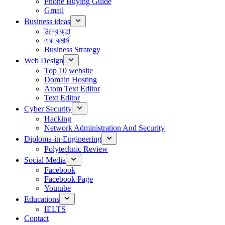
Phone Buying Guide
Gmail
Business ideas
উদ্যোক্তা
এফ কমার্স
Business Strategy
Web Design
Top 10 website
Domain Hosting
Atom Text Editor
Text Editor
Cyber Security
Hacking
Network Administration And Security
Diploma-in-Engineering
Polytechnic Review
Social Media
Facebook
Facebook Page
Youtube
Educations
IELTS
Contact