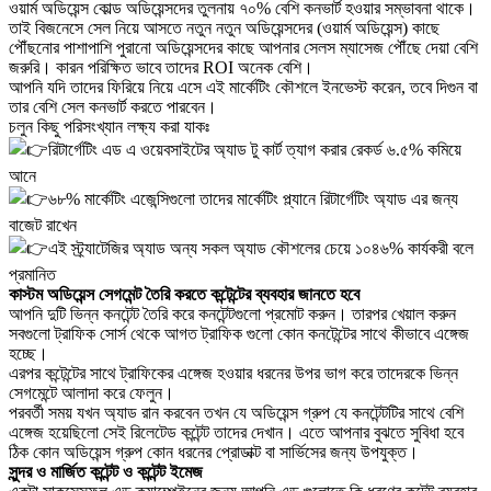
ওয়ার্ম অডিয়েন্স কোল্ড অডিয়েন্সদের তুলনায় ৭০% বেশি কনভার্ট হওয়ার সম্ভাবনা থাকে।
তাই বিজনেসে সেল নিয়ে আসতে নতুন নতুন অডিয়েন্সদের (ওয়ার্ম অডিয়েন্স) কাছে
পৌঁছনোর পাশাপাশি পুরানো অডিয়েন্সদের কাছে আপনার সেলস ম্যাসেজ পৌঁছে দেয়া বেশি
জরুরি। কারন পরিক্ষিত ভাবে তাদের ROI অনেক বেশি।
আপনি যদি তাদের ফিরিয়ে নিয়ে এসে এই মার্কেটিং কৌশলে ইনভেস্ট করেন, তবে দিগুন বা
তার বেশি সেল কনভার্ট করতে পারবেন।
চলুন কিছু পরিসংখ্যান লক্ষ্য করা যাকঃ
রিটার্গেটিং এড এ ওয়েবসাইটের অ্যাড টু কার্ট ত্যাগ করার রেকর্ড ৬.৫% কমিয়ে
আনে
৬৮% মার্কেটিং এজেন্সিগুলো তাদের মার্কেটিং প্ল্যানে রিটার্গেটিং অ্যাড এর জন্য
বাজেট রাখেন
এই স্ট্র্যাটেজির অ্যাড অন্য সকল অ্যাড কৌশলের চেয়ে ১০৪৬% কার্যকরী বলে
প্রমানিত
কাস্টম অডিয়েন্স সেগমেন্ট তৈরি করতে কন্টেন্টের ব্যবহার জানতে হবে
আপনি দুটি ভিন্ন কনটেন্ট তৈরি করে কনটেন্টগুলো প্রমোট করুন। তারপর খেয়াল করুন
সবগুলো ট্রাফিক সোর্স থেকে আগত ট্রাফিক গুলো কোন কনটেন্টের সাথে কীভাবে এঙ্গেজ
হচ্ছে।
এরপর কন্টেন্টের সাথে ট্রাফিকের এঙ্গেজ হওয়ার ধরনের উপর ভাগ করে তাদেরকে ভিন্ন
সেগমেন্টে আলাদা করে ফেলুন।
পরবর্তী সময় যখন অ্যাড রান করবেন তখন যে অডিয়েন্স গ্রুপ যে কনটেন্টটির সাথে বেশি
এঙ্গেজ হয়েছিলো সেই রিলেটেড কন্টেন্ট তাদের দেখান। এতে আপনার বুঝতে সুবিধা হবে
ঠিক কোন অডিয়েন্স গ্রুপ কোন ধরনের প্রোডাক্ট বা সার্ভিসের জন্য উপযুক্ত।
সুন্দর ও মার্জিত কন্টেন্ট ও কন্টেন্ট ইমেজ