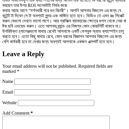
একটা সাকসেসফুল এড ক্যাম্পেইনের জন্য আপনি এড গুলোতে কি ধরণের কন্টেন্ট ব্যবহার
করছেন তার উপর ROI অনেকটাই নির্ভর করে৷
কথায় আছে আগে “দর্শনধারী পরে গুন বিচারী”। আপনি আপনার বিজনেস এর জন্য যে
কন্টেন্ট টা দিবেন সে টা অবশ্যই সুন্দর এবং মার্জিত হতে হবে। ভিডিও তে এমন রঙ সিলেক্ট
করুন যেগুলো দেখতে ভালো লাগে। আর গ্রাফিক্স ব্যাবহারের ক্ষেত্রে গুগল থেকে নেয়া বা
ষ্টক ছবি এভয়েড করুন। এতে আপনার ব্র্যান্ড এর নিজস্ব কোন কোয়ালিটি থাকবে না।
উপরিউক্ত চ্যালেঞ্জগুলো মাথায় রেখেই আপনাকে একটি ফেসবুক অ্যাড ক্যাম্পেইন চালু
করতে হবে। এতো কিছু মাথায় রেখে, কোন ধরনের বিজ্ঞাপন আপনার বিজনেস এর জন্য
বেশি কার্যকরী হবে তা দেখার জন্য অবশ্যই আপনাকে একজন এক্সপার্ট হতে হবে।
Leave a Reply
Your email address will not be published.
Required fields are
marked
*
Name
Email
Website
Add Comment
*