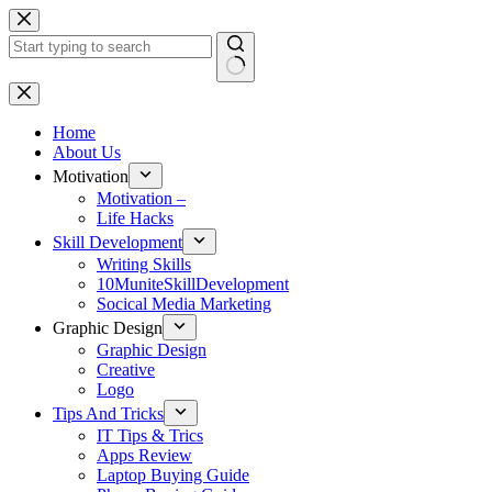
Skip
to
content
No
results
Home
About Us
Motivation
Motivation –
Life Hacks
Skill Development
Writing Skills
10MuniteSkillDevelopment
Socical Media Marketing
Graphic Design
Graphic Design
Creative
Logo
Tips And Tricks
IT Tips & Trics
Apps Review
Laptop Buying Guide