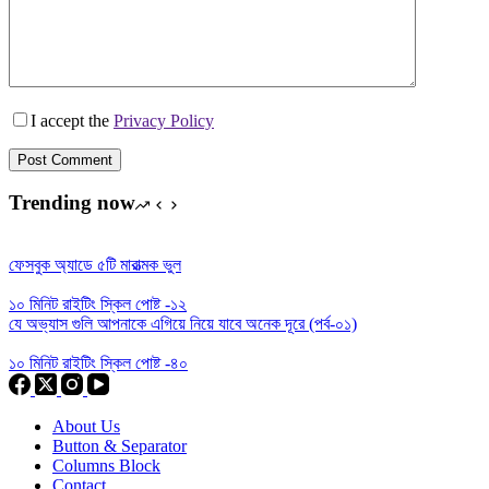
I accept the
Privacy Policy
Post Comment
Trending now
ফেসবুক অ্যাডে ৫টি মারাত্মক ভুল
১০ মিনিট রাইটিং স্কিল পোষ্ট -১২
যে অভ্যাস গুলি আপনাকে এগিয়ে নিয়ে যাবে অনেক দূরে (পর্ব-০১)
১০ মিনিট রাইটিং স্কিল পোষ্ট -৪০
About Us
Button & Separator
Columns Block
Contact