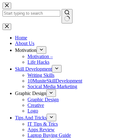
Skip
to
content
No
results
Home
About Us
Motivation
Motivation –
Life Hacks
Skill Development
Writing Skills
10MuniteSkillDevelopment
Socical Media Marketing
Graphic Design
Graphic Design
Creative
Logo
Tips And Tricks
IT Tips & Trics
Apps Review
Laptop Buying Guide