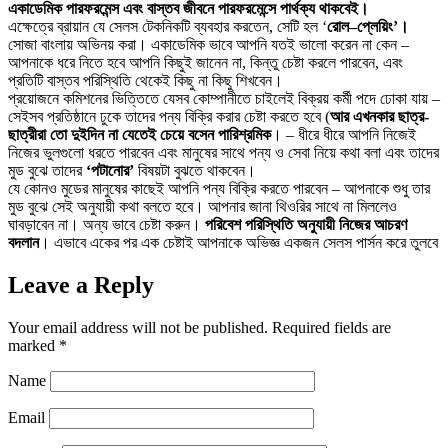
একাডেমিক পারফরমেন্স এবং বাস্তব জীবনে পারফরমেন্সে পার্থক্য থাকবেই।
এক্ষেত্রে ব্রায়ান যে সেলস টেকনিকটি ব্যবহার করতেন, সেটি হল ‘
রোল–প্লেয়িং’।
সোজা বাংলায় অভিনয় করা। একাডেমিক ভাবে আপনি যতই ভালো করেন না কেন –
আপনাকে ধরে নিতে হবে আপনি কিছুই জানেন না, কিন্তু চেষ্টা করলে পারবেন, এবং
প্রতিটি বাস্তব পরিস্থিতি থেকেই কিছু না কিছু শিখবেন।
প্রয়োজনে কমিশনের ভিত্তিতে যেসব কোম্পানীতে চাইলেই বিক্রয় কর্মী পদে ঢোকা যায় –
সেইসব প্রতিষ্ঠানে ঢুকে তাদের পন্য বিক্রি করার চেষ্টা করতে হবে (
আর এখনকার ছাত্র-
ছাত্রীরা তো দুইদিন না যেতেই চেয়ে বসেন পারিশ্রমিক
। – ধীরে ধীরে আপনি নিজেই
নিজের ভুলগুলো ধরতে পারবেন এবং মানুষের সাথে পন্য ও সেবা নিয়ে কথা বলা এবং তাদের
মুড বুঝে তাদের
‘পটানোর’
বিষয়টা বুঝতে থাকবেন।
যে কোনও মুডের মানুষের কাছেই আপনি পন্য বিক্রি করতে পারবেন – আপনাকে শুধু তার
মুড বুঝে সেই অনুযায়ী কথা বলতে হবে। আপনার জানা থিওরির সাথে না মিললেও
ঘাবড়াবেন না। অন্য ভাবে চেষ্টা করুন।
পরিবেশ পরিস্থিতি অনুযায়ী নিজের আচরণ
বদলান
। এভাবে একের পর এক চেষ্টাই আপনাকে অভিজ্ঞ একজন সেলস পার্সন করে তুলবে
Leave a Reply
Your email address will not be published.
Required fields are
marked
*
Name
Email