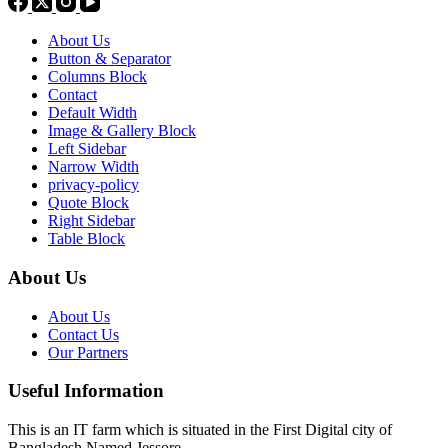
About Us
Button & Separator
Columns Block
Contact
Default Width
Image & Gallery Block
Left Sidebar
Narrow Width
privacy-policy
Quote Block
Right Sidebar
Table Block
About Us
About Us
Contact Us
Our Partners
Useful Information
This is an IT farm which is situated in the First Digital city of
Bangladesh Named Jessore.