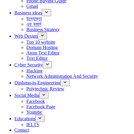
Phone Buying Guide
Gmail
Business ideas
উদ্যোক্তা
এফ কমার্স
Business Strategy
Web Design
Top 10 website
Domain Hosting
Atom Text Editor
Text Editor
Cyber Security
Hacking
Network Administration And Security
Diploma-in-Engineering
Polytechnic Review
Social Media
Facebook
Facebook Page
Youtube
Educations
IELTS
Contact