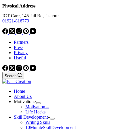
Physical Address
ICT Care, 145 Jail Rd, Jashore
01921-816779
Partners
Press
Privacy
Useful
Search
Home
About Us
Motivation
Motivation –
Life Hacks
Skill Development
Writing Skills
10MuniteSkillDevelopment