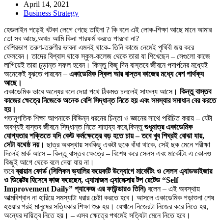
April 14, 2021
Business Strategy
হেডলাইন পড়েই খটকা লেগে গেছে তাইনা ? কি বলে এই লোক-শিক্ষা আছে মানে আমার
তো সব আছে,অথচ আমি কিনা পারফর্ম করতে পারবো না?
বেশিরভাগ তরুণ-তরুণীর ভাবনা এমনই থাকে- তিনি কাজে নেমেই পৃথিবী জয় করে
ফেলবেন। তাদের বিশ্বাস থাকে স্কুল-কলেজ থেকে তারা যা শিখেছেন – সেগুলো কাজে
লাগিয়েই তারা চূড়ান্ত সফল হবেন। কিন্তু কিছু দিন বাস্তবে জীবনে পদার্পনের মধ্যেই
অনেকেই বুঝতে পারবেন –
একাডেমিক স্কিল আর বাস্তব কাজের মধ্যে বেশ পার্থক্য
আছে।
একাডেমিক ভাবে অন্যের বলে দেয়া পথে ঠিকমত চললেই সাফল্য আসে।
কিন্তু বাস্তব
কাজের ক্ষেত্রে নিজেকে অনেক বেশি সিদ্ধান্ত নিতে হয় এবং সমস্যার সমাধান বের করতে
হয়।
গতানুগতিক শিক্ষা আপনাকে বিভিন্ন ধরনের চিন্তা ও জ্ঞানের সাথে পরিচিত করায় – যেটা
অবশ্যই বাস্তব জীবনে সিদ্ধান্ত নিতে সাহায্য করে,কিন্তু
শুধুমাত্র একাডেমিক
যোগ্যতার শক্তিতে যদি কেউ কর্মক্ষেত্রে বড় হতে চায় – তবে খুব শিঘ্রই বোঝা যায়,
সেটা যথেষ্ঠ নয়
। ছাত্র অবস্থায় সবকিছু একটা ছকে বাঁধা থাকে, সেই ছক মেনে পরীক্ষা
দিলেই মার্ক আসে – কিন্তু বাস্তব ক্ষেত্রে – বিশেষ করে সেলস এবং মার্কেটিং এ কোনও
কিছুই আগে থেকে বলে দেয়া যায় না।
তবে
ব্রায়ান ফোর্ড (সিলিকন ভ্যালির কয়েকটি উদ্যোগে মার্কেটিং ও সেলস এ্যাডভাইজার
ও ডিরেক্টর হিসেবে কাজ করেছেন, এ্যামাজন এ্যালেক্সার টপ রেটেড “Self
Improvement Daily” প্যাকেজ এর ফাউন্ডারও তিনি)
বলেন – এই অবস্থায়
আত্মবিশ্বান না হারিয়ে সমস্যাটা ধরার চেষ্টা করতে হবে। আসলে একাডেমিক পড়াশুনা শেষ
হওয়ার পরই মানুষের সত্যিকার শিক্ষা শুরু হয়। যেখানে নিজেরটা নিজের করে নিতে হয়,
অন্যের দায়িত্ব নিতে হয়। – এসব ক্ষেত্রে পথমেই সত্যিটা মেনে নিতে হবে।