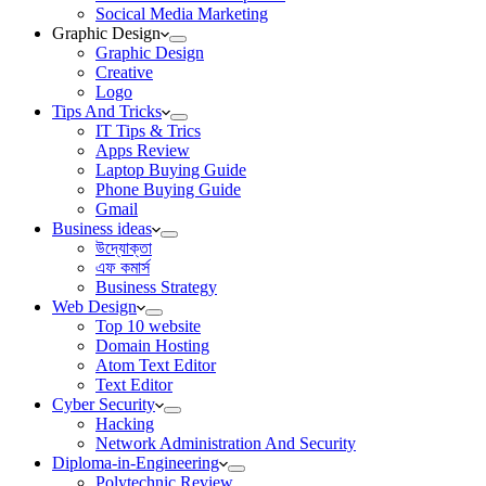
Socical Media Marketing
Graphic Design
Graphic Design
Creative
Logo
Tips And Tricks
IT Tips & Trics
Apps Review
Laptop Buying Guide
Phone Buying Guide
Gmail
Business ideas
উদ্যোক্তা
এফ কমার্স
Business Strategy
Web Design
Top 10 website
Domain Hosting
Atom Text Editor
Text Editor
Cyber Security
Hacking
Network Administration And Security
Diploma-in-Engineering
Polytechnic Review