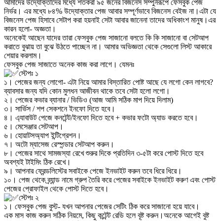
আমাদের উদ্যোক্তাদের মধ্যে শতকরা ৯৫ জনের বিজনেস সম্পুর্নরূপে ফেসবুক পেজ
নির্ভর। এর মধ্যে ৮৪% উদ্যোক্তার পেজ আবার সম্পূর্ণভাবে বিজনেস বেইজ না।এটা যে
বিজনেস পেজ হিসাবে সেটাপ করা হয়নাই সেটা আবার জানেনা তাদের অধিকাংশ মানুষ।এর
কারন হলো- অজ্ঞতা।
অনেকেই আছেন যাদের তারা ফেসবুক পেজ সাজানো বলতে কি কি সাজানো বা সেটআপ
করাতে বুঝায় তা বুঝে উঠতে পাচ্ছেন না। আমার অভিজ্ঞতা থেকে সেগুলো লিস্ট আকারে
শেয়ার করলাম।
ফেসবুক পেজ সাজাতে অনেক কাজ করা লাগে। যেমনঃ
স্টেপঃ ১
১। পেজের জন্য লোগো- এটা নিয়ে আমার বিস্তারিত পোষ্ট আছে যে লগো কেন লাগবে?
ব্যাবসার জন্য যদি কোন মুলধন আজীবন থাকে তবে সেটা হলো লগো।
২। পেজের কভার ব্যানার / ভিডিও (আজ আমি সঠিক মাপ দিয়ে দিলাম)
৩। সার্ভিস / শপ সেকশনে ইনফো দিতে হবে।
৪। এ্যাবাউট পেজে কনটেন্ট/ইনফো দিতে হবে + কভার ফটো অ্যাড করতে হবে।
৫। মেসেঞ্জার সেটআপ।
৬। হোয়াটসঅ্যাপ ইন্টিগ্রেশন।
৭। অটো ম্যাসেজ রেস্পন্ডার সেটআপ করুন।
৮। পেজের সাথে সামজস্যা রেখে শুরুর দিকে প্রতিদিন ৩-৫টা করে পোস্ট দিতে হবে
অবশ্যই টাইমিং ঠিক রেখে।
৯। আপনার ফ্রেন্ডলিস্টের সবাইকে পেজে ইনভাইট করুন তবে ধিরে ধিরে।
১০। পেজ থেকে ব্র্যান্ড নামে গ্রুপ তৈরি করে পেজের সবাইকে ইনভাইট করুণ এবং পোস্ট
পেজের প্রোফাইল থেকে পোস্ট দিতে হবে।
স্টেপঃ ২
১। ফেসবুক পেজ বুস্ট- যখন আপনার পেজের সেটিং ঠিক করে সাজানো হয়ে যাবে।
এক মাস কাজ করুন সঠিক নিয়মে, কিছু কন্টেন্ট রেডি হলে বূষ্ট করুন।অনেকে আগেই বুষ্ট