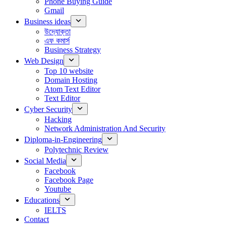
Phone Buying Guide
Gmail
Business ideas
উদ্যোক্তা
এফ কমার্স
Business Strategy
Web Design
Top 10 website
Domain Hosting
Atom Text Editor
Text Editor
Cyber Security
Hacking
Network Administration And Security
Diploma-in-Engineering
Polytechnic Review
Social Media
Facebook
Facebook Page
Youtube
Educations
IELTS
Contact