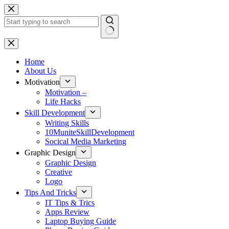
Skip
to
content
No
results
Home
About Us
Motivation
Motivation –
Life Hacks
Skill Development
Writing Skills
10MuniteSkillDevelopment
Socical Media Marketing
Graphic Design
Graphic Design
Creative
Logo
Tips And Tricks
IT Tips & Trics
Apps Review
Laptop Buying Guide