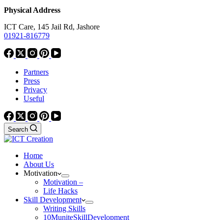
Physical Address
ICT Care, 145 Jail Rd, Jashore
01921-816779
Partners
Press
Privacy
Useful
Search
Home
About Us
Motivation
Motivation –
Life Hacks
Skill Development
Writing Skills
10MuniteSkillDevelopment