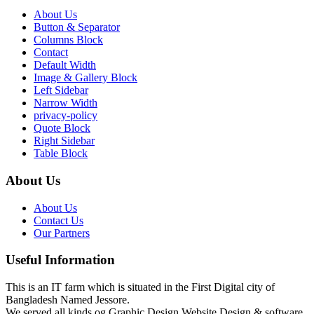
About Us
Button & Separator
Columns Block
Contact
Default Width
Image & Gallery Block
Left Sidebar
Narrow Width
privacy-policy
Quote Block
Right Sidebar
Table Block
About Us
About Us
Contact Us
Our Partners
Useful Information
This is an IT farm which is situated in the First Digital city of
Bangladesh Named Jessore.
We served all kinds og Graphic Design,Website Design & software