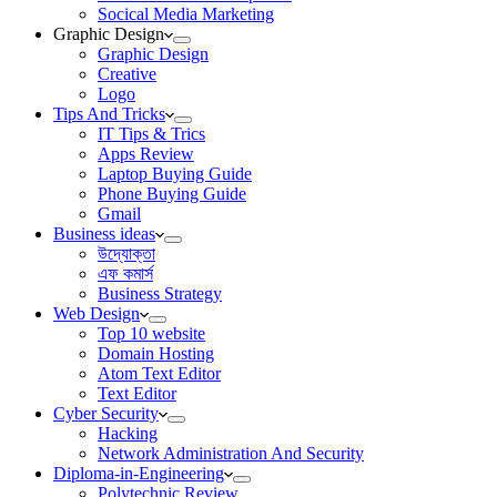
Socical Media Marketing
Graphic Design
Graphic Design
Creative
Logo
Tips And Tricks
IT Tips & Trics
Apps Review
Laptop Buying Guide
Phone Buying Guide
Gmail
Business ideas
উদ্যোক্তা
এফ কমার্স
Business Strategy
Web Design
Top 10 website
Domain Hosting
Atom Text Editor
Text Editor
Cyber Security
Hacking
Network Administration And Security
Diploma-in-Engineering
Polytechnic Review