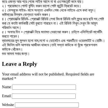
করে এজন্য আর পরে পেজে লাইক আসে না বা এংগেজমেন্ট কমে যায়।
২। প্রয়োজনে পোস্ট বুস্টিং করুন ভালো পোষ্ট কন্টেন্ট ক্রিয়েট করে।
৩। ফেসবুকে লাইভ- মাসে অন্তত একদিন পেজ থেকে লাইভে এসে কথা বলুন।
কাষ্টমারের বিশ্বাস যোগ্যতা অর্জন করুন।
৪। প্রোডাক্টের রিভিউ- প্রোডাক্ট রিভিউ লেখা কিংবা রিভিউ গুলি সুন্দর করে ছবি সহ পোষ্ট
করা যে কতটা কার্যকারী সেটা বুঝতে পারছেন না। এই রিভিউ লিখুন দেখুন কি আমুল
পরিবর্তন আসে।
৫। অফার দিন + প্রোডাক্ট নিয়ে মতামত দেয়ানেয়া করুন। চাইলে এফিলিয়েট মার্কেটিং
করতে পারেন।
ব্যাবসায়ের মুল মুলধন হলো নাম,লগো ও ডোমেইন এবং পরবর্তীতে ওয়েবসাইট ও হোষ্টিং।
এই জিনিস গুলি আপনার আজীবন থাকবে।তাই সস্তা কাউকে না খুঁজে প্রফেশনাল
কাউকে খোঁজেন।
শুভ কামনা সবার জন্য।
Leave a Reply
Your email address will not be published.
Required fields are
marked
*
Name
Email
Website