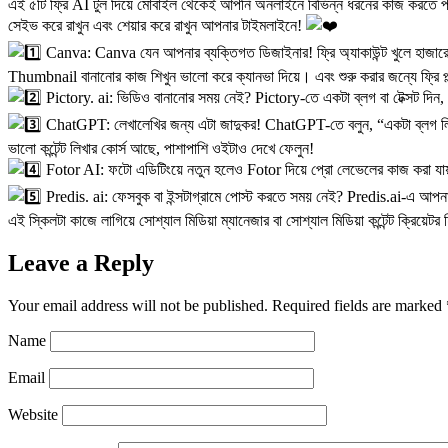
এই ৫টি ফ্রি AI টুল দিয়ে মোবাইল থেকেই আপনি অনলাইনে বিভিন্ন ধরনের কাজ করতে 
সেইভ করে রাখুন এবং শেয়ার করে রাখুন আপনার টাইমলাইনে!
Canva: Canva যেন আপনার ব্যক্তিগত ডিজাইনার! ফ্রি অ্যাকাউন্ট খুলে হাজারো ট
Thumbnail বানানোর কাজ শিখুন ভালো করে ক্যানভা দিয়ে। এবং শুরু করার জন্যে ফ্রি প্ল
Pictory. ai: ভিডিও বানানোর সময় নেই? Pictory-তে একটা ব্লগ বা টেক্সট দি
ChatGPT: লেখালেখির জন্য এটা জাদুকর! ChatGPT-তে বলুন, “একটা ব্লগ লি
ভালো কন্টেন্ট লিখার কোর্স আছে, পাশাপাশি ওইটাও দেখে ফেলুন!
Fotor AI: ফটো এডিটিংয়ে নতুন হলেও Fotor দিয়ে প্রো লেভেলের কাজ করা যায়। ফ্রি
Predis. ai: ফেসবুক বা ইন্সটাগ্রামে পোস্ট করতে সময় নেই? Predis.ai-এ আপনার ব
এই স্কিলটা কাজে লাগিয়ে সোশ্যাল মিডিয়া ম্যানেজার বা সোশ্যাল মিডিয়া কন্টেন্ট ক্রিয়ে
Leave a Reply
Your email address will not be published.
Required fields are marked
Name
Email
Website