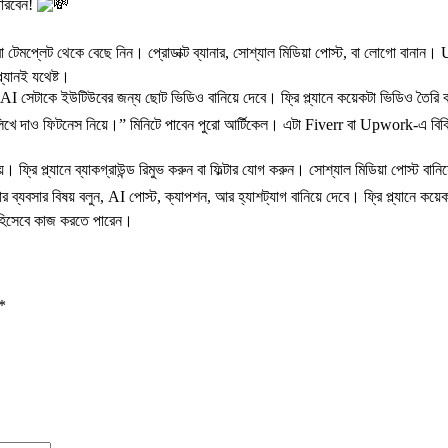
পারবেন!
েমপ্লেট থেকে বেছে নিন। প্রোডাক্ট ব্যানার, সোশ্যাল মিডিয়া পোস্ট, বা লোগো বানান। U
্যানই যথেষ্ট।
ন, AI সেটাকে ইউটিউবের জন্য ছোট ভিডিও বানিয়ে দেবে। ফ্রি প্ল্যানে কয়েকটা ভিডিও
খে দাও ফিটনেস নিয়ে।” মিনিটে পাবেন পুরো আর্টিকেল। এটা Fiverr বা Upwork-এ বি
 প্ল্যানে ব্যাকগ্রাউন্ড রিমুভ করুন বা ফিল্টার যোগ করুন। সোশ্যাল মিডিয়া পোস্ট বানিয়ে
্যবসার বিষয় বলুন, AI পোস্ট, ক্যাপশন, আর হ্যাশট্যাগ বানিয়ে দেবে। ফ্রি প্ল্যানে কয়েক
টর হিসেবে কাজ করতে পারেন।
*