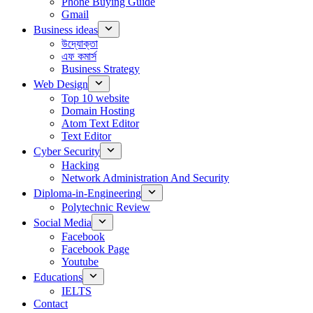
Phone Buying Guide
Gmail
Business ideas
উদ্যোক্তা
এফ কমার্স
Business Strategy
Web Design
Top 10 website
Domain Hosting
Atom Text Editor
Text Editor
Cyber Security
Hacking
Network Administration And Security
Diploma-in-Engineering
Polytechnic Review
Social Media
Facebook
Facebook Page
Youtube
Educations
IELTS
Contact