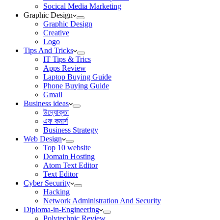
Socical Media Marketing
Graphic Design
Graphic Design
Creative
Logo
Tips And Tricks
IT Tips & Trics
Apps Review
Laptop Buying Guide
Phone Buying Guide
Gmail
Business ideas
উদ্যোক্তা
এফ কমার্স
Business Strategy
Web Design
Top 10 website
Domain Hosting
Atom Text Editor
Text Editor
Cyber Security
Hacking
Network Administration And Security
Diploma-in-Engineering
Polytechnic Review