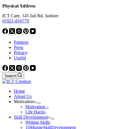
Physical Address
ICT Care, 145 Jail Rd, Jashore
01921-816779
Partners
Press
Privacy
Useful
Search
Home
About Us
Motivation
Motivation –
Life Hacks
Skill Development
Writing Skills
10MuniteSkillDevelopment