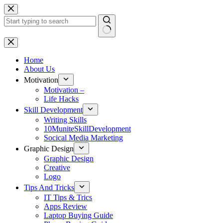
Skip
to
content
No
results
Home
About Us
Motivation
Motivation –
Life Hacks
Skill Development
Writing Skills
10MuniteSkillDevelopment
Socical Media Marketing
Graphic Design
Graphic Design
Creative
Logo
Tips And Tricks
IT Tips & Trics
Apps Review
Laptop Buying Guide