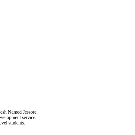
ladesh Named Jessore.
evelopment service.
evel students.