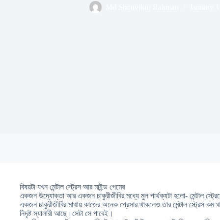
Md Shouvikur Rahman
January 1
বিষয়টা যখন মেন্টাল স্ট্রেস আর মাইন্ড গেমের
একজন উদ্যোক্তা আর একজন চাকুরীজীবির মধ্যে মুল পার্থক্যটা হলো- মেন্টাল স্ট্র
একজন চাকুরীজীবির মাথায় কাজের অনেক প্রেসার থাকলেও তার মেন্টাল স্ট্রেস কম
নিদৃষ্ট স্যালারী আছে।সেটা সে পাবেই।